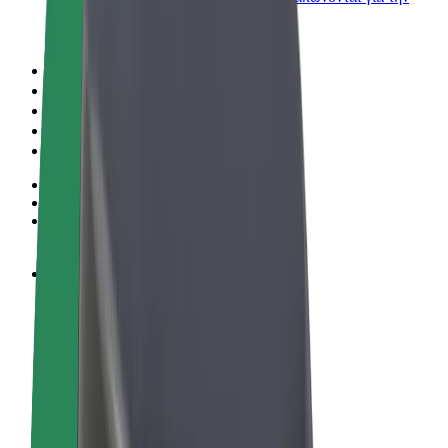
επιχείρησή σας
Όροι & Προϋποθέσεις
Απόρρητο
Cookies
© 2026 Bolt Technology OÜ
Προϊόντα
Διαδρομές
Σκούτερς
Αγορά Bolt
Bolt Food