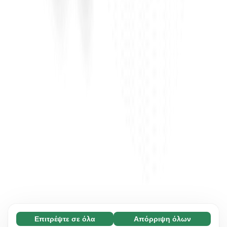
Επιτρέψτε σε όλα
Απόρριψη όλων
Απαραίτητο (65)