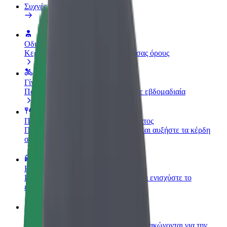
Συχνές Ερωτήσεις
Οδηγήστε
Κερδίστε χρήματα με τους δικούς σας όρους
Γίνετε courier
Παραδώστε φαγητό και πληρώνεστε εβδομαδιαία
Προσθήκη εστιατορίου ή καταστήματος
Πλησιάστε περισσότερους πελάτες και αυξήστε τα κέρδη
σας
Εγγραφείτε ως ιδιοκτήτης στόλου
Προσθέστε το στόλο σας στο Bolt και ενισχύστε το
εισόδημά σας
Bolt for Business
Προϊόντα και υπηρεσίες Bolt που κλιμακώνονται για την