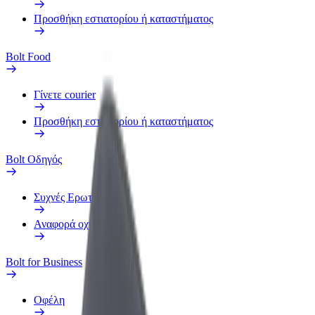
Προσθήκη εστιατορίου ή καταστήματος
Bolt Food
Γίνετε courier
Προσθήκη εστιατορίου ή καταστήματος
Bolt Οδηγός
Συχνές Ερωτήσεις
Αναφορά οχήματος
Bolt for Business
Οφέλη