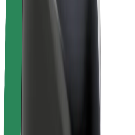
Θέσεις εργασίας
Σχετικά με τη Bolt
Βιωσιμότητα στη Bolt
Project Zero
Blog
Κέντρο Τύπου
Κατευθυντήριες γραμμές Brand
Αποστολή
Σχέσεις με Επενδυτές
Ηγεσία
Μάρκα
Μέσα ενημέρωσης
Urban Fund