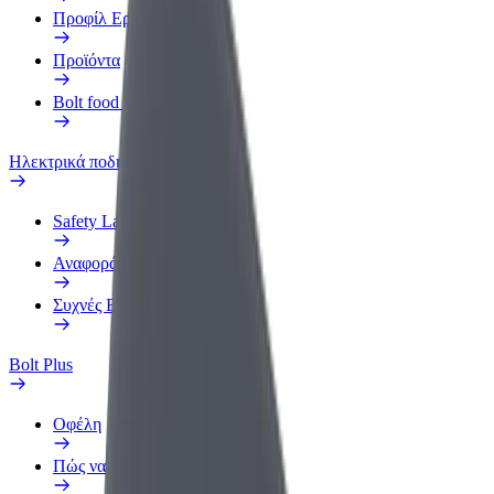
Προφίλ Εργασίας
Προϊόντα
Bolt food για επιχειρήσεις
Ηλεκτρικά ποδήλατα
Safety Lab
Αναφορά προβλήματος
Συχνές Ερωτήσεις
Bolt Plus
Οφέλη
Πώς να συμμετάσχετε