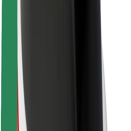
Για επιβάτες
Για τους οδηγούς
Για μεταφορείς
Bolt Food
Για ιδιοκτήτες στόλου οχημάτων
Για εστιατόρια
Bolt for Business
Άλλο
Προμηθευτές
Όροι & Προϋποθέσεις
Cookies
Ασφάλεια
Πάρε ταξί μέσα σε λίγα λεπτά!