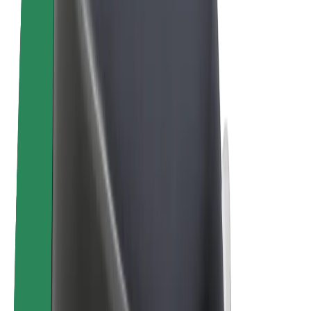
Bolt Drive
Bolt for Business
Ηλεκτρικά ποδήλατα
Bolt Plus
Κερδίστε με Bolt
Οδηγοί
Απολαβές οδηγών
Διανομείς
Απολαβές διανομέων
Bolt Εμπόρους Τροφίμων
Στόλοι
Franchises
Εταιρεία