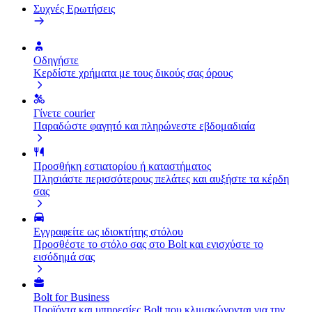
Συχνές Ερωτήσεις
Οδηγήστε
Κερδίστε χρήματα με τους δικούς σας όρους
Γίνετε courier
Παραδώστε φαγητό και πληρώνεστε εβδομαδιαία
Προσθήκη εστιατορίου ή καταστήματος
Πλησιάστε περισσότερους πελάτες και αυξήστε τα κέρδη
σας
Εγγραφείτε ως ιδιοκτήτης στόλου
Προσθέστε το στόλο σας στο Bolt και ενισχύστε το
εισόδημά σας
Bolt for Business
Προϊόντα και υπηρεσίες Bolt που κλιμακώνονται για την