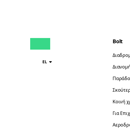
Bolt
Διαδρο
EL
Διανομ
Παράδο
Σκούτε
Κοινή 
Για Επι
Αεροδρ