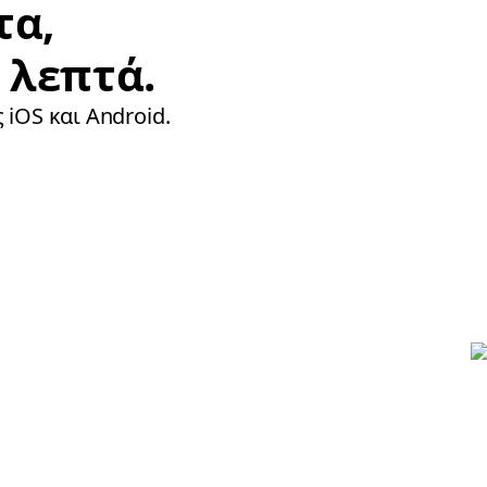
τα,
 λεπτά.
 iOS και Android.