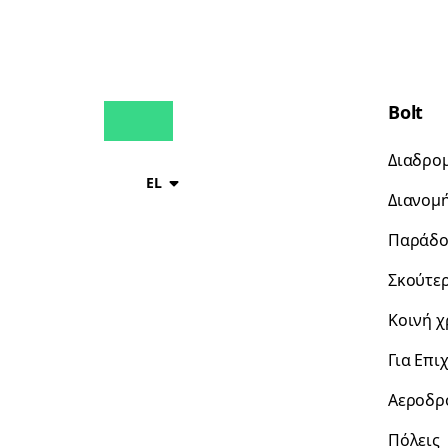
Bolt
Διαδρο
EL
Διανομ
Παράδο
Σκούτε
Κοινή 
Για Επι
Αεροδρ
Πόλεις