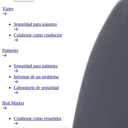
Viajes
Seguridad para usuarios
Colaborar como conductor
Patinetes
Seguridad para patinetes
Informar de un problema
Laboratorio de seguridad
Bolt Market
Colaborar como repartidor