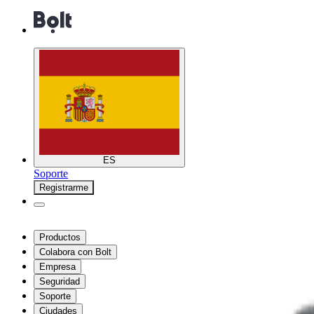
ES
Soporte
Registrarme
Productos
Colabora con Bolt
Empresa
Seguridad
Soporte
Ciudades