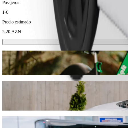
Pasajeros
1-6
Precio estimado
5,20 AZN
Patinetes o bicis eléctricas
Muévete por Bakú en patinete o bici eléctrica
Descargar la app de Bolt
Ve de "Bakı beynalxalq avtovaqzalı" a "Sa
Te recomendamos que elijas Bolt si buscas el mejor precio para ir a 
encontraremos el vehículo perfecto para ti.
Descargar la app de Bolt
Servicios de Bolt para ir de "Bakı beynalx