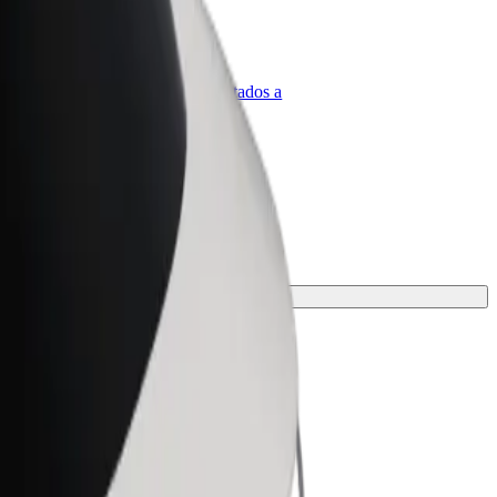
olt para empresas
roductos y servicios de Bolt adaptados a
u empresa
opción para tu viaje.