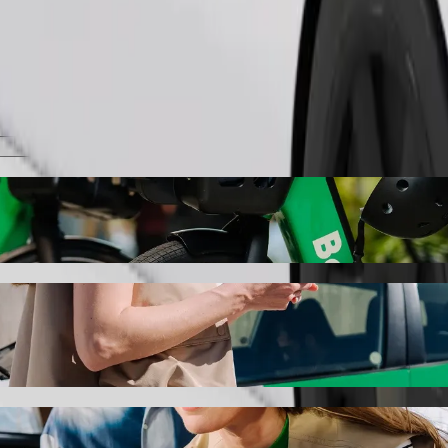
Pedir viaje
hil metrosu" con Bolt
"Sahil metrosu". Con Bolt, el trayecto suele hacerse en 18 min y cues
alq avtovaqzalı" a "Sahil metrosu"