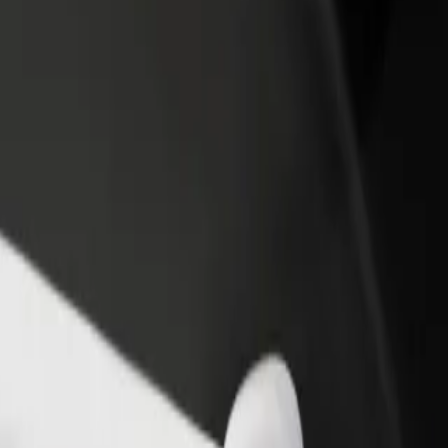
adir un restaurante o tienda
Registrarse como propietario de
B
ega a más clientes y maximiza tus
flota
P
nancias
Añade tu flota a Bolt y potencia
t
tus ingresos
metrosu"
il metrosu"? Echa un vistazo a nuestros servicios y encuentra la mejor 
Descargar la app