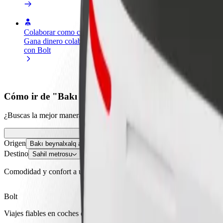
Colaborar como conductor
Colaborar como repartidor
Añ
Gana dinero colaborando
Reparte comida y cobra todas las
Ll
con Bolt
semanas
ga
Cómo ir de "Bakı beynalxalq avtovaqzalı" a "Sahil 
¿Buscas la mejor manera de ir de "Bakı beynalxalq avtovaqzalı" a "Sah
Origen
Bakı beynalxalq avtovaqzalı
Destino
Sahil metrosu
Comodidad y confort a un botón de distancia
Bolt
Viajes fiables en coches estándar de tamaño medio.