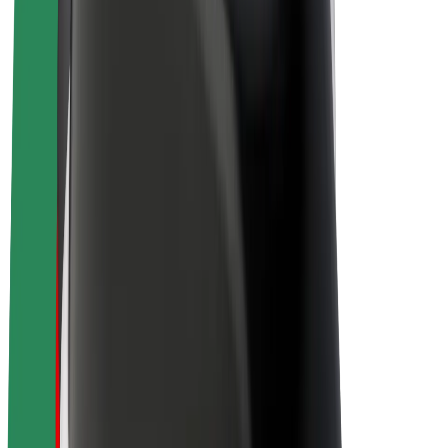
Acerca de Bolt
Sostenibilidad en Bolt
Project Zero
Blog
Sala de prensa
Directrices de la marca
Misión
Relación con inversores
Liderazgo
Marca
Medios
Fondo Urbano
Seguridad