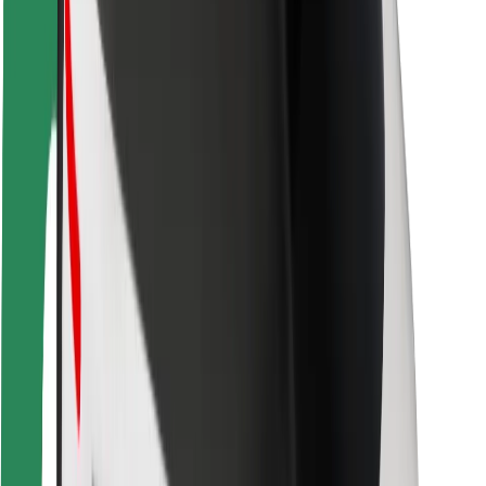
Para repartidores
Bolt Food
Para propietarios de flota
Para restaurantes
Bolt para empresas
Otros
Proveedores
Términos y Condiciones
Cookies
Seguridad
Consigue un viaje en minutos
Descargar la app de Bolt