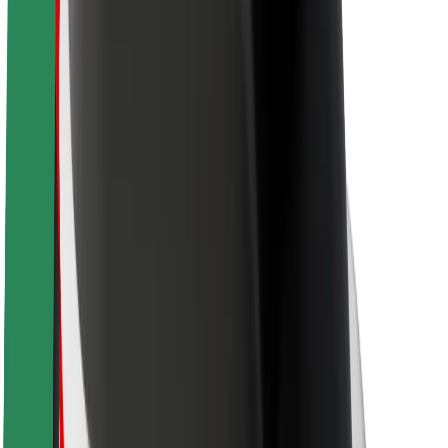
Seguridad para usuarios
Seguridad para conductores
Seguridad para patinetes
Laboratorio de seguridad
Ciudades
Dónde estamos
Soluciones para las ciudades
Aeropuertos
Estaciones de carga de Bolt
Soporte
Para usuarios
Para conductores