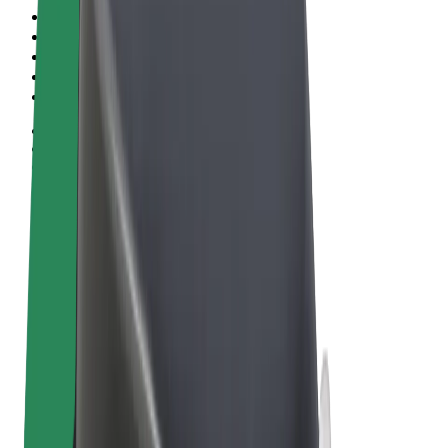
Términos y Condiciones
Privacidad
Cookies
© 2026 Bolt Technology OÜ
Productos
Viajes
Patinetes
Bolt Market
Bolt Food
Bolt Drive
Bolt para empresas