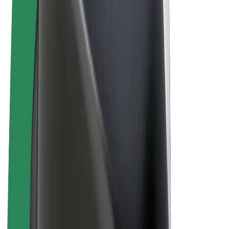
Bicis
Bolt Plus
Colabora con Bolt
Conductores
Ingresos de conductor/a
Repartidores
Ingresos de repartidor
Comercios de Bolt Food
Flotas
Franquicias
Empresa
Trabaja con nosotros