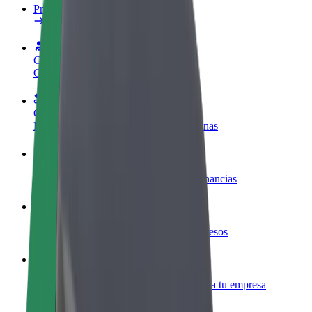
Preguntas frecuentes
Colaborar como conductor
Gana dinero colaborando con Bolt
Colaborar como repartidor
Reparte comida y cobra todas las semanas
Añadir un restaurante o tienda
Llega a más clientes y maximiza tus ganancias
Registrarse como propietario de flota
Añade tu flota a Bolt y potencia tus ingresos
Bolt para empresas
Productos y servicios de Bolt adaptados a tu empresa