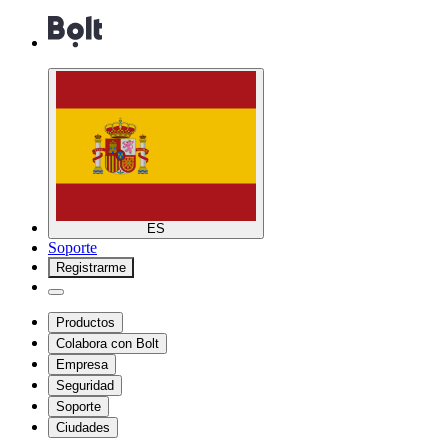
ES
Soporte
Registrarme
Productos
Colabora con Bolt
Empresa
Seguridad
Soporte
Ciudades