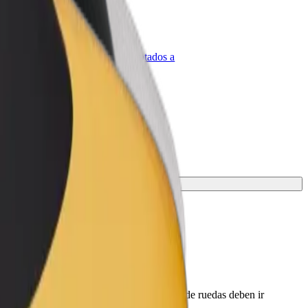
olt para empresas
roductos y servicios de Bolt adaptados a
u empresa
opción para tu viaje.
 conductor antes de la recogida. Las sillas de ruedas deben ir