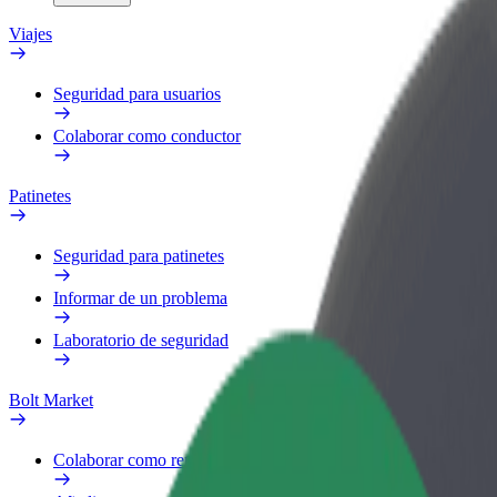
Viajes
Seguridad para usuarios
Colaborar como conductor
Patinetes
Seguridad para patinetes
Informar de un problema
Laboratorio de seguridad
Bolt Market
Colaborar como repartidor