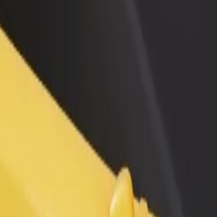
adir un restaurante o tienda
Registrarse como propietario de
B
ega a más clientes y maximiza tus
flota
P
nancias
Añade tu flota a Bolt y potencia
t
tus ingresos
Centrs"
u Centrs"? Echa un vistazo a nuestros servicios y encuentra la mejor 
Descargar la app
ersonas con discapacidad. Si tienes alguna solicitud especial, avisa al