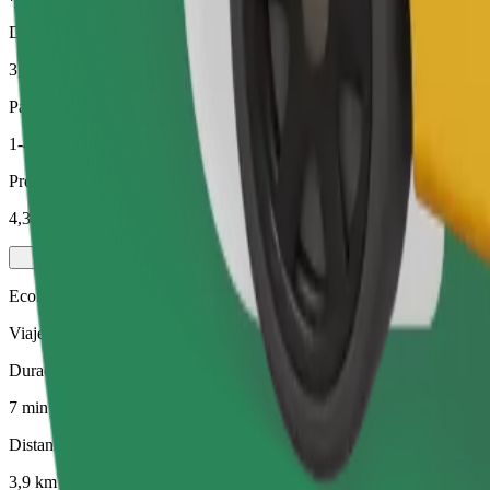
Distancia estimada
3,9 km
Pasajeros
1-4
Precio estimado
4,30 €
Economy
Viajes asequibles en coches estándar
Duración estimada del viaje
7 min
Distancia estimada
3,9 km