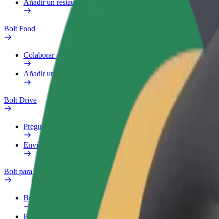
Añadir un restaurante o tienda
Bolt Food
Colaborar como repartidor
Añadir un restaurante o tienda
Bolt Drive
Preguntas frecuentes
Enviar aviso sobre un vehículo
Bolt para empresas
Beneficios
Perfil de trabajo