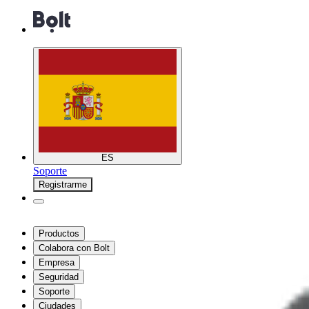
ES
Soporte
Registrarme
Productos
Colabora con Bolt
Empresa
Seguridad
Soporte
Ciudades