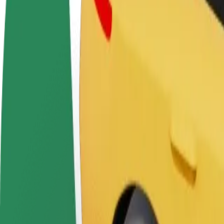
Colaborar como conductor
Colaborar como repartidor
Añ
Gana dinero colaborando
Reparte comida y cobra todas las
Ll
con Bolt
semanas
ga
Cómo ir de "Daugavpils Olympic Centre" a "Avenu 
¿Buscas la mejor manera de ir de "Daugavpils Olympic Centre" a "Aven
Origen
Daugavpils Olympic Centre
Destino
Avenu Centrs
Comodidad y confort a un botón de distancia
Assist
Los conductores de esta categoría pueden ayudar a personas mayores y p
plegadas (esta categoría no es WAV).