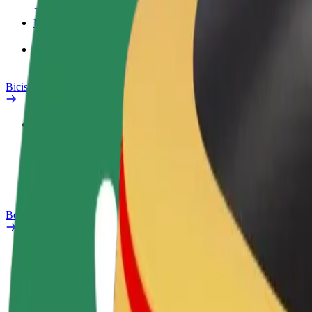
Productos
Bolt Food para empresas
Bicis
Laboratorio de seguridad
Informar de un problema
Preguntas frecuentes
Bolt Plus
Beneficios
Cómo unirse
Preguntas frecuentes