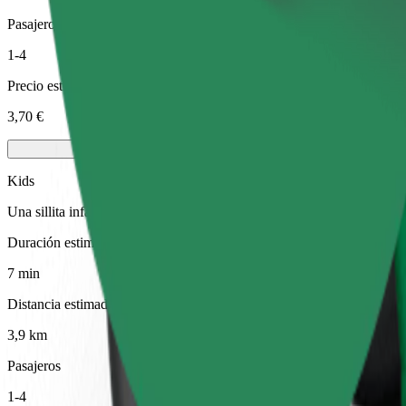
Pasajeros
1-4
Precio estimado
3,70 €
Kids
Una sillita infantil con arnés garantiza un viaje seguro para niños de 
Duración estimada del viaje
7 min
Distancia estimada
3,9 km
Pasajeros
1-4