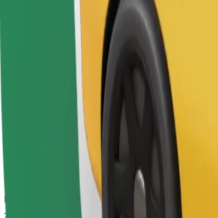
Duración estimada del viaje
7 min
Distancia estimada
3,9 km
Pasajeros
1-4
Precio estimado
5,40 €
Bolt
Viajes fiables en coches estándar de tamaño medio.
Duración estimada del viaje
7 min