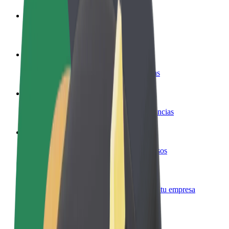
Colaborar como conductor
Gana dinero colaborando con Bolt
Colaborar como repartidor
Reparte comida y cobra todas las semanas
Añadir un restaurante o tienda
Llega a más clientes y maximiza tus ganancias
Registrarse como propietario de flota
Añade tu flota a Bolt y potencia tus ingresos
Bolt para empresas
Productos y servicios de Bolt adaptados a tu empresa