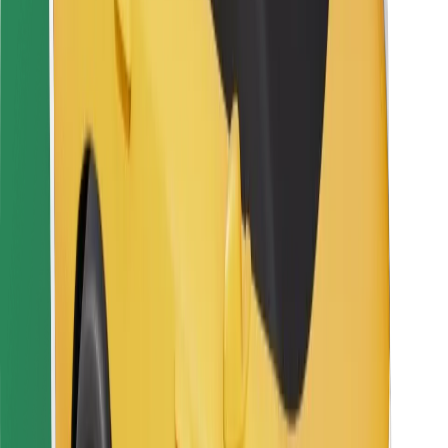
Bolt Food
Para propietarios de flota
Para restaurantes
Bolt para empresas
Otros
Proveedores
Términos y Condiciones
Cookies
Seguridad
Consigue un viaje en minutos
Descargar la app de Bolt
Encuentra tu comida favorita