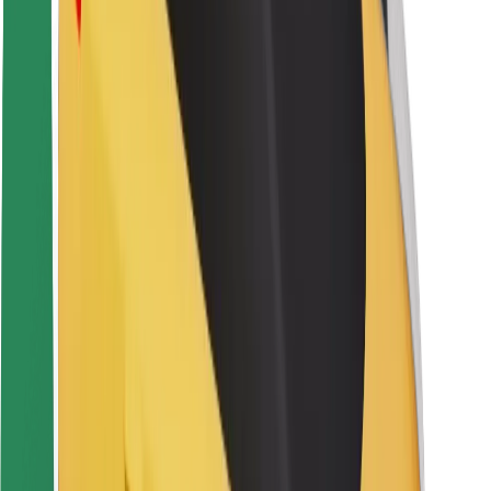
Seguridad para conductores
Seguridad para patinetes
Laboratorio de seguridad
Ciudades
Dónde estamos
Soluciones para las ciudades
Aeropuertos
Estaciones de carga de Bolt
Soporte
Para usuarios
Para conductores
Para repartidores