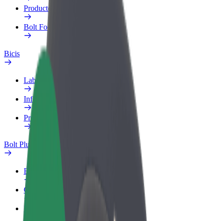
Productos
Bolt Food para empresas
Bicis
Laboratorio de seguridad
Informar de un problema
Preguntas frecuentes
Bolt Plus
Beneficios
Cómo unirse
Preguntas frecuentes