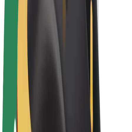
Bolt Plus
Colabora con Bolt
Conductores
Ingresos de conductor/a
Repartidores
Ingresos de repartidor
Comercios de Bolt Food
Flotas
Franquicias
Empresa
Trabaja con nosotros
Acerca de Bolt