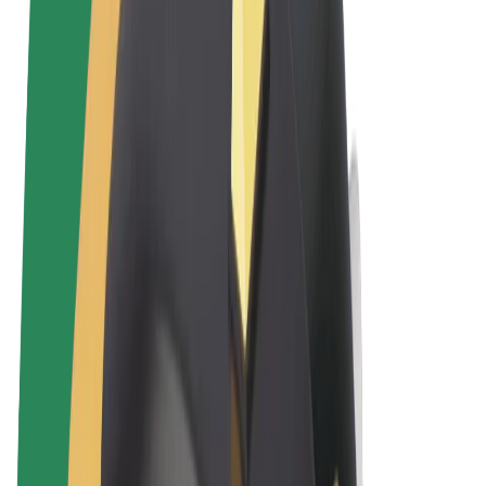
Términos y Condiciones
Privacidad
Cookies
© 2026 Bolt Technology OÜ
Productos
Viajes
Patinetes
Bolt Market
Bolt Food
Bolt Drive
Bolt para empresas
Bicis