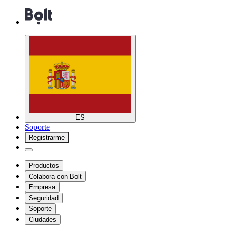
ES
Soporte
Registrarme
Productos
Colabora con Bolt
Empresa
Seguridad
Soporte
Ciudades