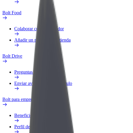
Bolt Food
Colaborar como repartidor
Añadir un restaurante o tienda
Bolt Drive
Preguntas frecuentes
Enviar aviso sobre un vehículo
Bolt para empresas
Beneficios
Perfil de trabajo