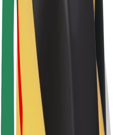
Sostenibilidad en Bolt
Project Zero
Blog
Sala de prensa
Directrices de la marca
Misión
Relación con inversores
Liderazgo
Marca
Medios
Fondo Urbano
Seguridad
Seguridad para usuarios