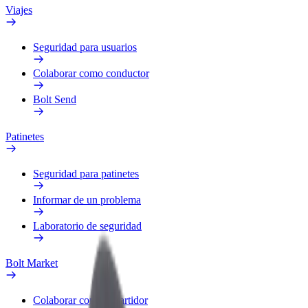
Viajes
Seguridad para usuarios
Colaborar como conductor
Bolt Send
Patinetes
Seguridad para patinetes
Informar de un problema
Laboratorio de seguridad
Bolt Market
Colaborar como repartidor