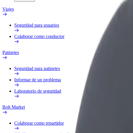
Viajes
Seguridad para usuarios
Colaborar como conductor
Patinetes
Seguridad para patinetes
Informar de un problema
Laboratorio de seguridad
Bolt Market
Colaborar como repartidor