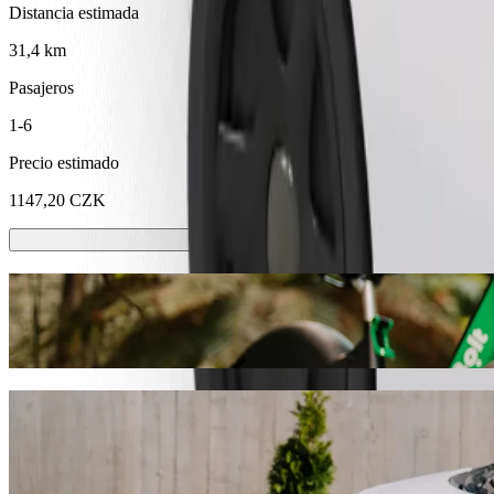
Distancia estimada
31,4 km
Pasajeros
1-6
Precio estimado
1147,20 CZK
Patinetes o bicis eléctricas
Muévete por Hradec Králové en patinete o bici eléctrica
Descargar la app de Bolt
Ve de "Hradec Králové (fakultní nemocni
Te recomendamos que elijas Bolt si buscas el mejor precio para ir a
encontraremos el vehículo perfecto para ti.
Descargar la app de Bolt