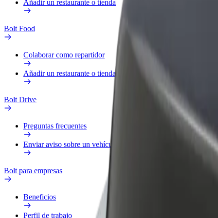
Añadir un restaurante o tienda
Bolt Food
Colaborar como repartidor
Añadir un restaurante o tienda
Bolt Drive
Preguntas frecuentes
Enviar aviso sobre un vehículo
Bolt para empresas
Beneficios
Perfil de trabajo