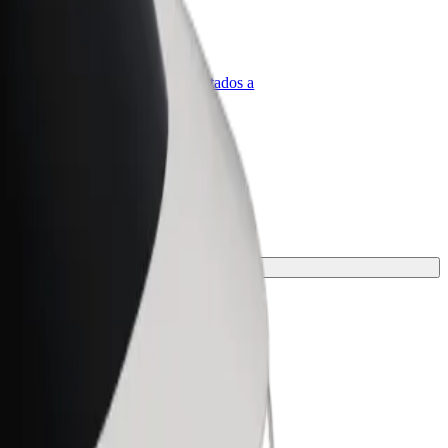
olt para empresas
roductos y servicios de Bolt adaptados a
u empresa
la mejor opción para tu viaje.