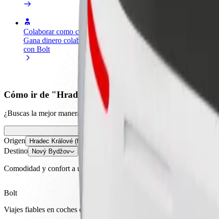
Colaborar como conductor
Colaborar como repartidor
Añ
Gana dinero colaborando
Reparte comida y cobra todas las
Ll
con Bolt
semanas
ga
Cómo ir de "Hradec Králové (fakultní nemocnice)"
¿Buscas la mejor manera de ir de "Hradec Králové (fakultní nemocnic
Origen
Hradec Králové (fakultní nemocnice)
Destino
Nový Bydžov
Comodidad y confort a un botón de distancia
Bolt
Viajes fiables en coches estándar de tamaño medio.