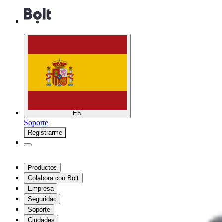
ES
Soporte
Registrarme
Productos
Colabora con Bolt
Empresa
Seguridad
Soporte
Ciudades