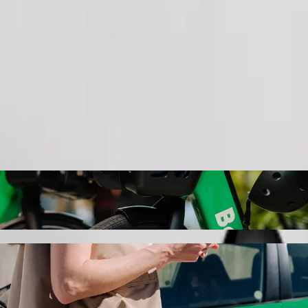
Pedir viaje
ce)" a "Nový Bydžov" con Bolt
 "Nový Bydžov". Con Bolt, el trayecto suele hacerse en 31 min y cues