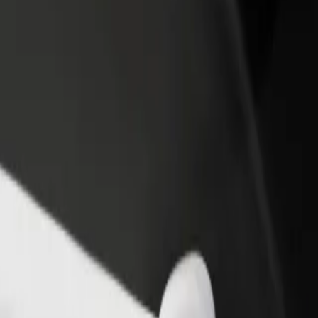
adir un restaurante o tienda
Registrarse como propietario de
B
ega a más clientes y maximiza tus
flota
P
nancias
Añade tu flota a Bolt y potencia
t
tus ingresos
 a "Nový Bydžov"
e)" a "Nový Bydžov"? Echa un vistazo a nuestros servicios y encuentra 
Descargar la app