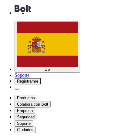
ES
Soporte
Registrarme
Productos
Colabora con Bolt
Empresa
Seguridad
Soporte
Ciudades