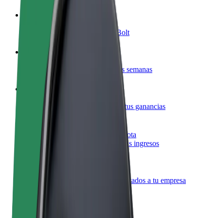
Colaborar como conductor
Gana dinero colaborando con Bolt
Colaborar como repartidor
Reparte comida y cobra todas las semanas
Añadir un restaurante o tienda
Llega a más clientes y maximiza tus ganancias
Registrarse como propietario de flota
Añade tu flota a Bolt y potencia tus ingresos
Bolt para empresas
Productos y servicios de Bolt adaptados a tu empresa