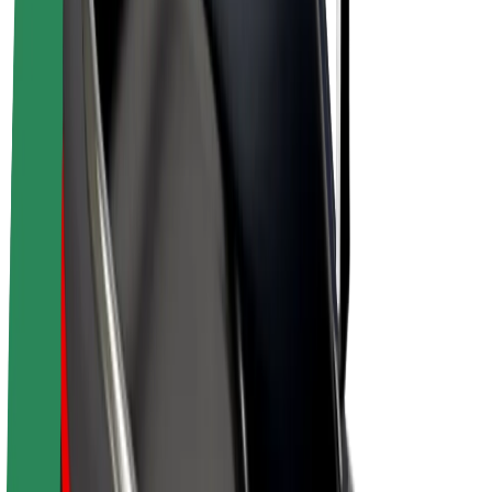
Bolt Plus
Colabora con Bolt
Conductores
Ingresos de conductor/a
Repartidores
Ingresos de repartidor
Comercios de Bolt Food
Flotas
Franquicias
Empresa
Trabaja con nosotros
Acerca de Bolt