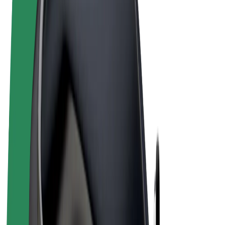
Términos y Condiciones
Privacidad
Cookies
© 2026 Bolt Technology OÜ
Productos
Viajes
Patinetes
Bolt Market
Bolt Food
Bolt Drive
Bolt para empresas
Bicis