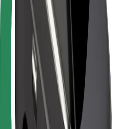
Seguridad para conductores
Seguridad para patinetes
Laboratorio de seguridad
Ciudades
Dónde estamos
Soluciones para las ciudades
Aeropuertos
Estaciones de carga de Bolt
Soporte
Para usuarios
Para conductores
Para repartidores