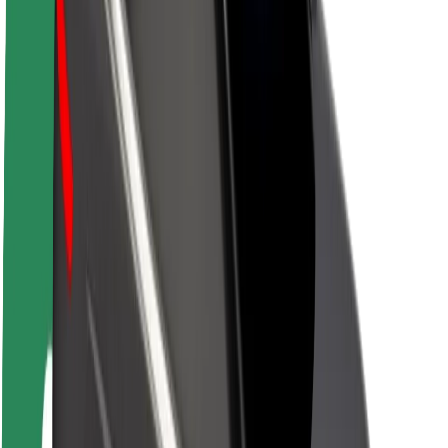
Sostenibilidad en Bolt
Project Zero
Blog
Sala de prensa
Directrices de la marca
Misión
Relación con inversores
Liderazgo
Marca
Medios
Fondo Urbano
Seguridad
Seguridad para usuarios