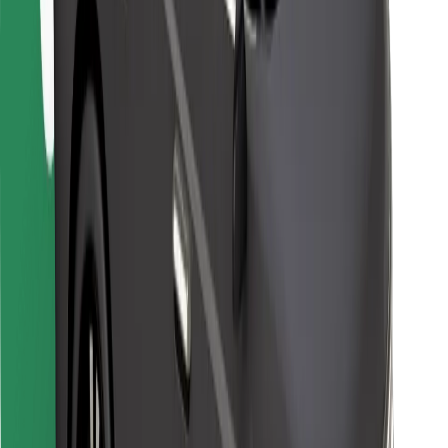
Bolt Food
Para propietarios de flota
Para restaurantes
Bolt para empresas
Otros
Proveedores
Términos y Condiciones
Cookies
Seguridad
Consigue un viaje en minutos
Descargar la app de Bolt
Encuentra tu comida favorita