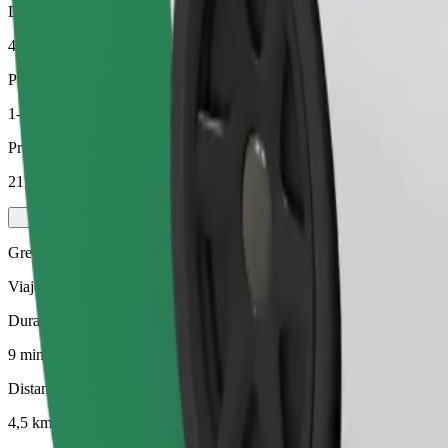
Distancia estimada
4,5 km
Pasajeros
1-4
Precio estimado
21,20 PLN
Green
Viajes eficientes en vehículos híbridos y eléctricos
Duración estimada del viaje
9 min
Distancia estimada
4,5 km