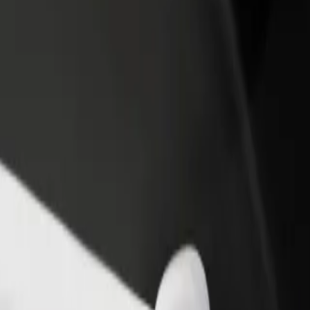
adir un restaurante o tienda
Registrarse como propietario de
B
ega a más clientes y maximiza tus
flota
P
nancias
Añade tu flota a Bolt y potencia
t
tus ingresos
No. 4 in Lublin" a "Dworzec PKP Lublin Główny"
tal No. 4 in Lublin" a "Dworzec PKP Lublin Główny"? Echa un vistazo a 
Descargar la app