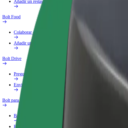
Añadir un restaurante o tienda
Bolt Food
Colaborar como repartidor
Añadir un restaurante o tienda
Bolt Drive
Preguntas frecuentes
Enviar aviso sobre un vehículo
Bolt para empresas
Beneficios
Perfil de trabajo