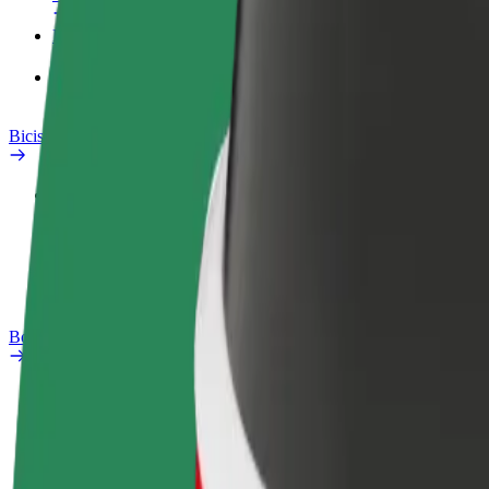
Productos
Bolt Food para empresas
Bicis
Laboratorio de seguridad
Informar de un problema
Preguntas frecuentes
Bolt Plus
Beneficios
Cómo unirse
Preguntas frecuentes