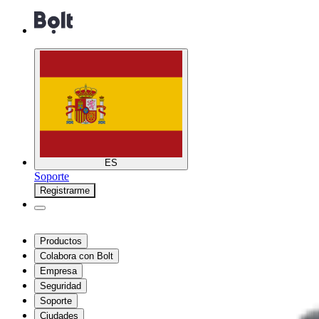
ES
Soporte
Registrarme
Productos
Colabora con Bolt
Empresa
Seguridad
Soporte
Ciudades