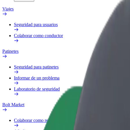
Viajes
Seguridad para usuarios
Colaborar como conductor
Patinetes
Seguridad para patinetes
Informar de un problema
Laboratorio de seguridad
Bolt Market
Colaborar como repartidor