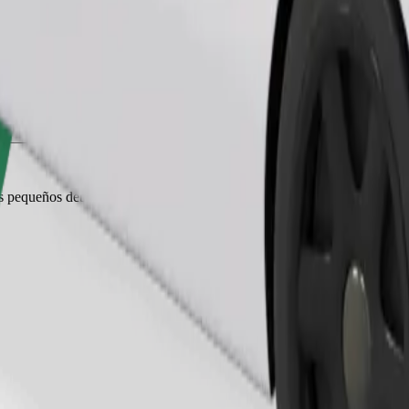
Pedir viaje
es pequeños deben ir en transportín y los asientos deben protegerse con