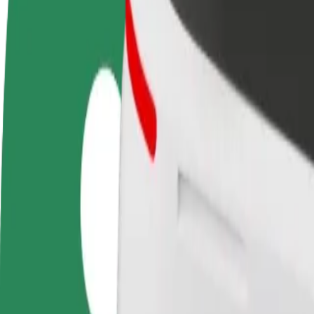
Colaborar como conductor
Colaborar como repartidor
Añ
Gana dinero colaborando
Reparte comida y cobra todas las
Ll
con Bolt
semanas
ga
Cómo ir de "Independent Public Clinical Hospital 
¿Buscas la mejor manera de ir de "Independent Public Clinical Hospi
Origen
Independent Public Clinical Hospital No. 4 in Lublin
Destino
Dworzec PKP Lublin Główny
Comodidad y confort a un botón de distancia
Bolt
Viajes fiables en coches estándar de tamaño medio.