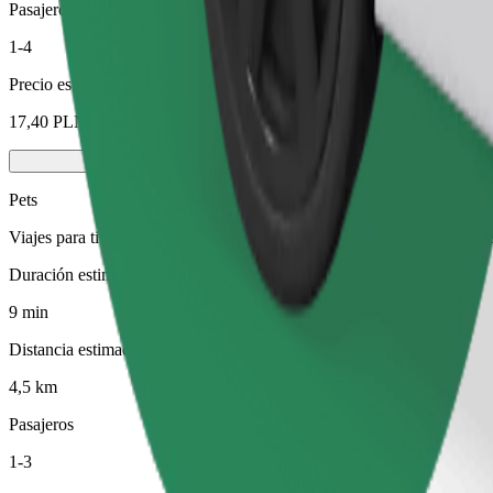
Pasajeros
1-4
Precio estimado
17,40 PLN
Pets
Viajes para ti y tu mascota. Los perros deben llevar bozal, los animal
Duración estimada del viaje
9 min
Distancia estimada
4,5 km
Pasajeros
1-3