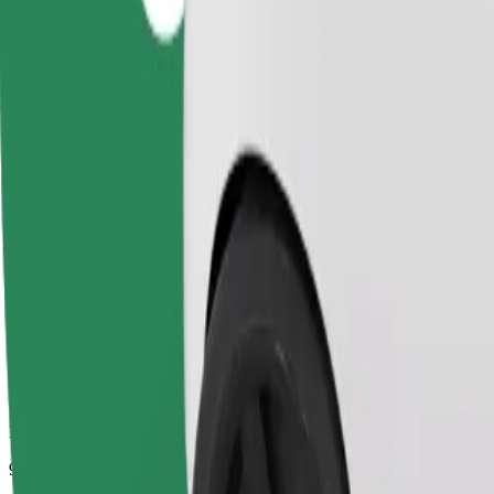
Duración estimada del viaje
9 min
Distancia estimada
4,5 km
Pasajeros
1-4
Precio estimado
16,20 PLN
Comfort
Viajes en coches con más espacio para equipaje y para estirar las pier
Duración estimada del viaje
9 min