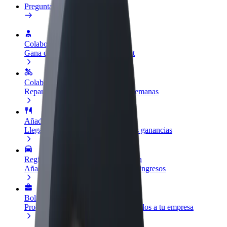
Preguntas frecuentes
Colaborar como conductor
Gana dinero colaborando con Bolt
Colaborar como repartidor
Reparte comida y cobra todas las semanas
Añadir un restaurante o tienda
Llega a más clientes y maximiza tus ganancias
Registrarse como propietario de flota
Añade tu flota a Bolt y potencia tus ingresos
Bolt para empresas
Productos y servicios de Bolt adaptados a tu empresa