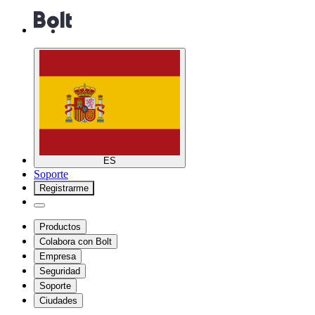
ES
Soporte
Registrarme
Productos
Colabora con Bolt
Empresa
Seguridad
Soporte
Ciudades