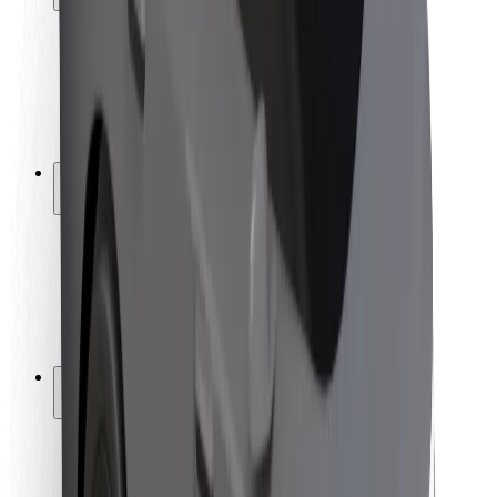
Seguridad para usuarios
Seguridad para conductores
Seguridad para patinetes
Laboratorio de seguridad
Ciudades
Dónde estamos
Soluciones para las ciudades
Aeropuertos
Estaciones de carga de Bolt
Soporte
Para usuarios
Para conductores