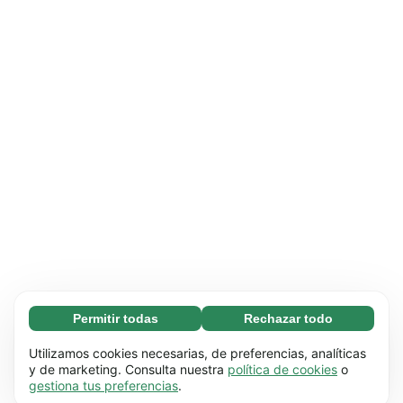
Permitir todas
Rechazar todo
Necesarias (65)
Las cookies necesarias ayudan a que nuestra
Más información
Utilizamos cookies necesarias, de preferencias, analíticas
página web funcione correctamente, pues
y de marketing. Consulta nuestra
política de cookies
o
gestiona tus preferencias
.
hace posible que se lleven a cabo funciones
Preferenciales (17)