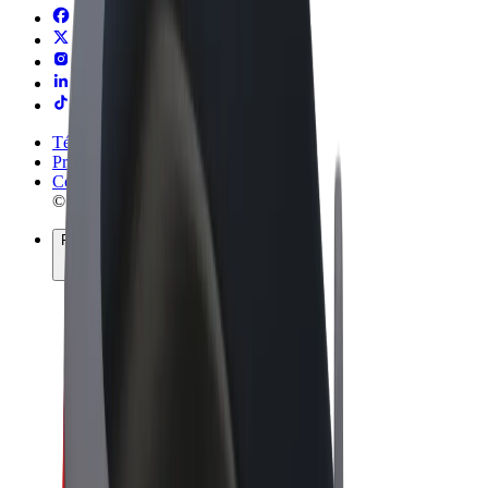
Términos y Condiciones
Privacidad
Cookies
© 2026 Bolt Technology OÜ
Productos
Viajes
Patinetes
Bolt Market
Bolt Food
Bolt Drive
Bolt para empresas