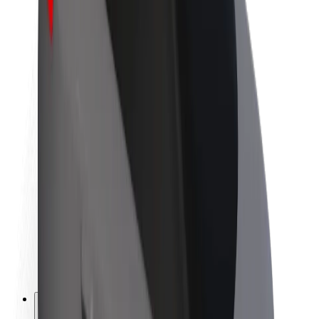
Acerca de Bolt
Sostenibilidad en Bolt
Project Zero
Blog
Sala de prensa
Directrices de la marca
Misión
Relación con inversores
Liderazgo
Marca
Medios
Fondo Urbano
Seguridad