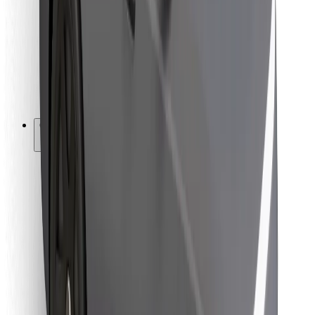
Para repartidores
Bolt Food
Para propietarios de flota
Para restaurantes
Bolt para empresas
Otros
Proveedores
Términos y Condiciones
Cookies
Seguridad
Consigue un viaje en minutos
Descargar la app de Bolt