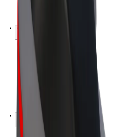
Bicis
Bolt Plus
Colabora con Bolt
Conductores
Ingresos de conductor/a
Repartidores
Ingresos de repartidor
Comercios de Bolt Food
Flotas
Franquicias
Empresa
Trabaja con nosotros