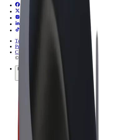
Términos y Condiciones
Privacidad
Cookies
© 2026 Bolt Technology OÜ
Productos
Viajes
Patinetes
Bolt Market
Bolt Food
Bolt Drive
Bolt para empresas