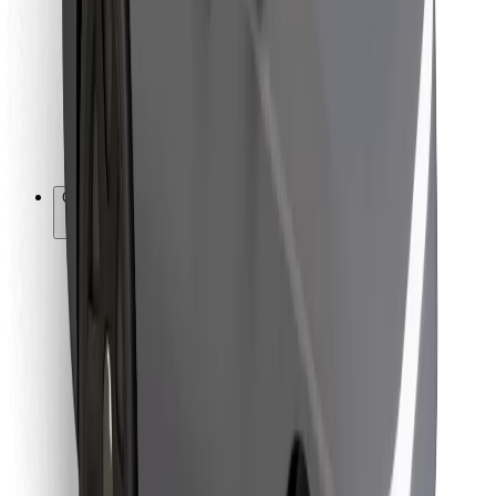
Para repartidores
Bolt Food
Para propietarios de flota
Para restaurantes
Bolt para empresas
Otros
Proveedores
Términos y Condiciones
Cookies
Seguridad
Consigue un viaje en minutos
Descargar la app de Bolt