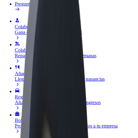
Preguntas frecuentes
Colaborar como conductor
Gana dinero colaborando con Bolt
Colaborar como repartidor
Reparte comida y cobra todas las semanas
Añadir un restaurante o tienda
Llega a más clientes y maximiza tus ganancias
Registrarse como propietario de flota
Añade tu flota a Bolt y potencia tus ingresos
Bolt para empresas
Productos y servicios de Bolt adaptados a tu empresa