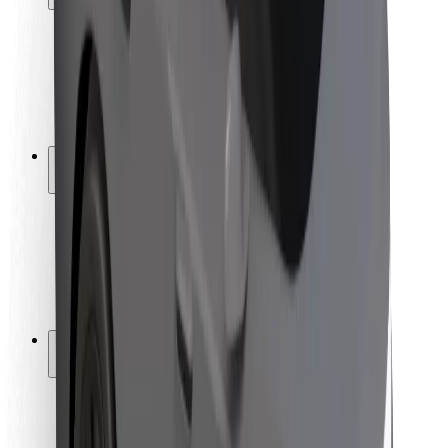
Seguridad para usuarios
Seguridad para conductores
Seguridad para patinetes
Laboratorio de seguridad
Ciudades
Dónde estamos
Soluciones para las ciudades
Aeropuertos
Estaciones de carga de Bolt
Soporte
Para usuarios
Para conductores