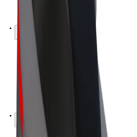
Bicis
Bolt Plus
Colabora con Bolt
Conductores
Ingresos de conductor/a
Repartidores
Ingresos de repartidor
Comercios de Bolt Food
Flotas
Franquicias
Empresa
Trabaja con nosotros