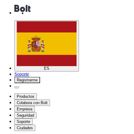
ES
Soporte
Registrarme
Productos
Colabora con Bolt
Empresa
Seguridad
Soporte
Ciudades