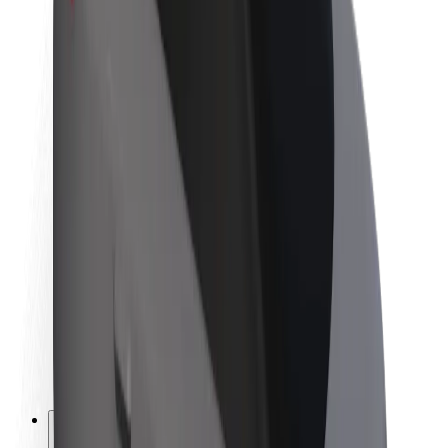
Acerca de Bolt
Sostenibilidad en Bolt
Project Zero
Blog
Sala de prensa
Directrices de la marca
Misión
Relación con inversores
Liderazgo
Marca
Medios
Fondo Urbano
Seguridad