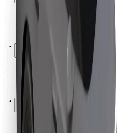
Seguridad para usuarios
Seguridad para conductores
Seguridad para patinetes
Laboratorio de seguridad
Ciudades
Dónde estamos
Soluciones para las ciudades
Aeropuertos
Estaciones de carga de Bolt
Soporte
Para usuarios
Para conductores