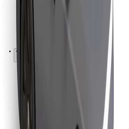
Para repartidores
Bolt Food
Para propietarios de flota
Para restaurantes
Bolt para empresas
Otros
Proveedores
Términos y Condiciones
Cookies
Seguridad
Consigue un viaje en minutos
Descargar la app de Bolt