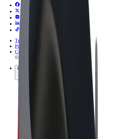
Términos y Condiciones
Privacidad
Cookies
© 2026 Bolt Technology OÜ
Productos
Viajes
Patinetes
Bolt Market
Bolt Food
Bolt Drive
Bolt para empresas