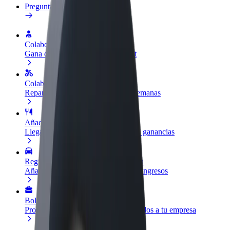
Preguntas frecuentes
Colaborar como conductor
Gana dinero colaborando con Bolt
Colaborar como repartidor
Reparte comida y cobra todas las semanas
Añadir un restaurante o tienda
Llega a más clientes y maximiza tus ganancias
Registrarse como propietario de flota
Añade tu flota a Bolt y potencia tus ingresos
Bolt para empresas
Productos y servicios de Bolt adaptados a tu empresa