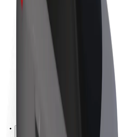
Acerca de Bolt
Sostenibilidad en Bolt
Project Zero
Blog
Sala de prensa
Directrices de la marca
Misión
Relación con inversores
Liderazgo
Marca
Medios
Fondo Urbano
Seguridad