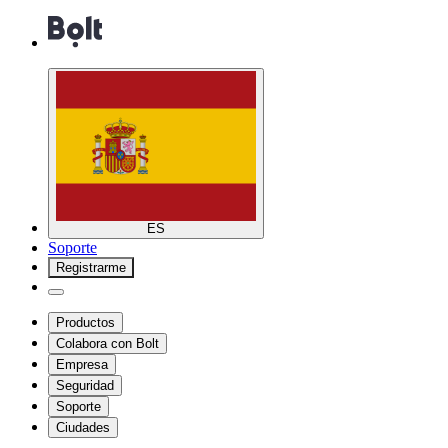
ES
Soporte
Registrarme
Productos
Colabora con Bolt
Empresa
Seguridad
Soporte
Ciudades