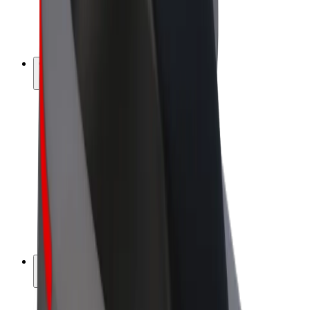
Bicis
Bolt Plus
Colabora con Bolt
Conductores
Ingresos de conductor/a
Repartidores
Ingresos de repartidor
Comercios de Bolt Food
Flotas
Franquicias
Empresa
Trabaja con nosotros