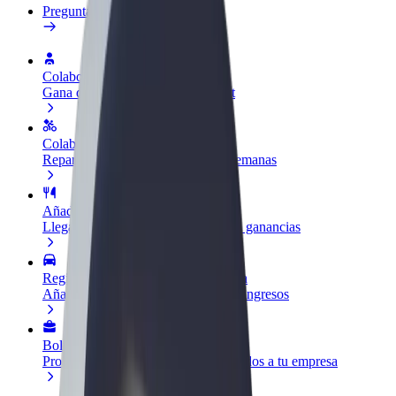
Preguntas frecuentes
Colaborar como conductor
Gana dinero colaborando con Bolt
Colaborar como repartidor
Reparte comida y cobra todas las semanas
Añadir un restaurante o tienda
Llega a más clientes y maximiza tus ganancias
Registrarse como propietario de flota
Añade tu flota a Bolt y potencia tus ingresos
Bolt para empresas
Productos y servicios de Bolt adaptados a tu empresa