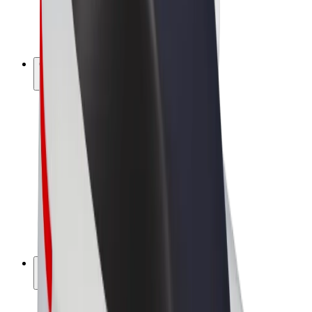
Bicis
Bolt Plus
Colabora con Bolt
Conductores
Ingresos de conductor/a
Repartidores
Ingresos de repartidor
Comercios de Bolt Food
Flotas
Franquicias
Empresa
Trabaja con nosotros