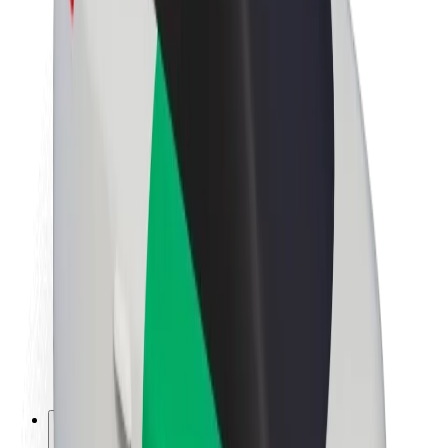
Acerca de Bolt
Sostenibilidad en Bolt
Project Zero
Blog
Sala de prensa
Directrices de la marca
Misión
Relación con inversores
Liderazgo
Marca
Medios
Fondo Urbano
Seguridad