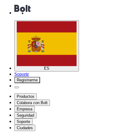
ES
Soporte
Registrarme
Productos
Colabora con Bolt
Empresa
Seguridad
Soporte
Ciudades