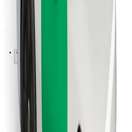
Para repartidores
Bolt Food
Para propietarios de flota
Para restaurantes
Bolt para empresas
Otros
Proveedores
Términos y Condiciones
Cookies
Seguridad
Consigue un viaje en minutos
Descargar la app de Bolt