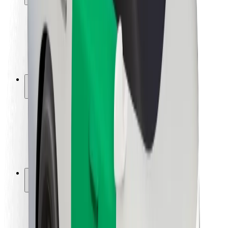
Seguridad para usuarios
Seguridad para conductores
Seguridad para patinetes
Laboratorio de seguridad
Ciudades
Dónde estamos
Soluciones para las ciudades
Aeropuertos
Estaciones de carga de Bolt
Soporte
Para usuarios
Para conductores