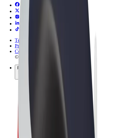
Términos y Condiciones
Privacidad
Cookies
© 2026 Bolt Technology OÜ
Productos
Viajes
Patinetes
Bolt Market
Bolt Food
Bolt Drive
Bolt para empresas