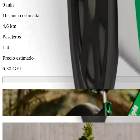
9 min
Distancia estimada
4,6 km
Pasajeros
1-4
Precio estimado
6,30 GEL
Patinetes o bicis eléctricas
Muévete por Rustavi en patinete o bici eléctrica
Descargar la app de Bolt
Ve de "McDonald's" a "Rustavi Automar
Te recomendamos que elijas Bolt si buscas el mejor precio para ir 