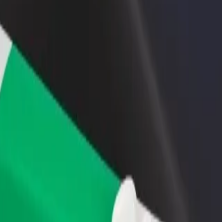
adir un restaurante o tienda
Registrarse como propietario de
B
ega a más clientes y maximiza tus
flota
P
nancias
Añade tu flota a Bolt y potencia
t
tus ingresos
 AUTOPAPA"
t AUTOPAPA"? Echa un vistazo a nuestros servicios y encuentra la me
Descargar la app