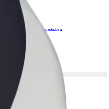
olt para empresas
roductos y servicios de Bolt adaptados a
u empresa
jor opción para tu viaje.