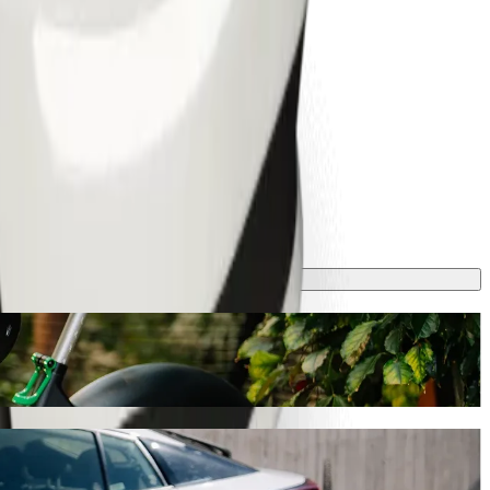
e en 9 min y cuesta aproximadamente 5,40 GEL GEL. Sea cual sea la