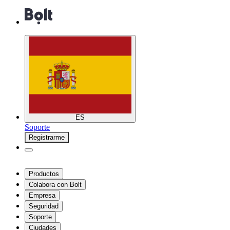
ES
Soporte
Registrarme
Productos
Colabora con Bolt
Empresa
Seguridad
Soporte
Ciudades