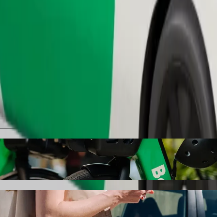
Pedir viaje
ket AUTOPAPA" con Bolt
a "Rustavi Automarket AUTOPAPA". Con Bolt, el trayecto suele hacers