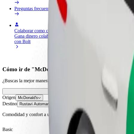
Preguntas frecuentes
Colaborar como conductor
Colaborar como repartidor
Añ
Gana dinero colaborando
Reparte comida y cobra todas las
Ll
con Bolt
semanas
ga
Cómo ir de "McDonald's" a "Rustavi Automarket
¿Buscas la mejor manera de ir de "McDonald's" a "Rustavi Automarke
Origen
McDonald's
Destino
Rustavi Automarket AUTOPAPA
Comodidad y confort a un botón de distancia
Basic