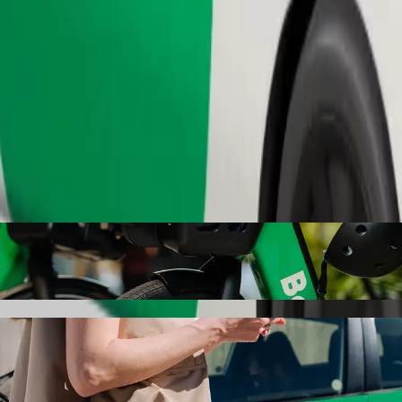
Pedir viaje
 "Gardabani" con Bolt
 "Gardabani". Con Bolt, el trayecto suele hacerse en 29 min y cuesta a