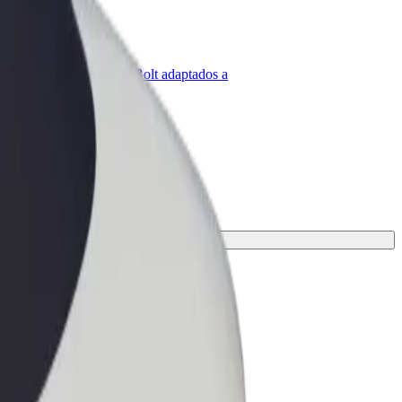
olt para empresas
roductos y servicios de Bolt adaptados a
u empresa
r opción para tu viaje.