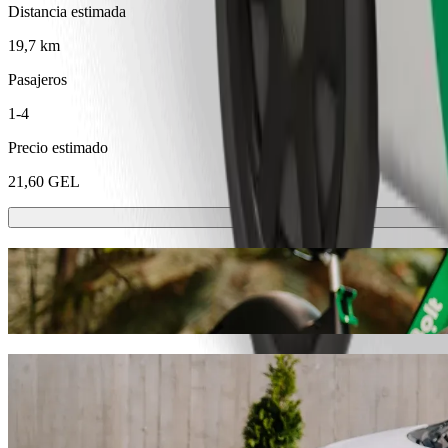
Distancia estimada
19,7 km
Pasajeros
1-4
Precio estimado
21,60 GEL
Patinetes o bicis eléctricas
Muévete por Rustavi en patinete o bici eléctrica
Descargar la app de Bolt
Ve de "Rustavi Automarket AUTOPAPA" a
Te recomendamos que elijas Bolt si buscas el mejor precio para ir a
encontraremos el vehículo perfecto para ti.
Descargar la app de Bolt