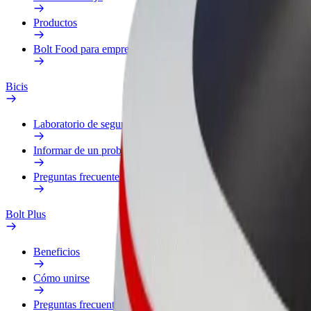
Productos
Bolt Food para empresas
Bicis
Laboratorio de seguridad
Informar de un problema
Preguntas frecuentes
Bolt Plus
Beneficios
Cómo unirse
Preguntas frecuentes