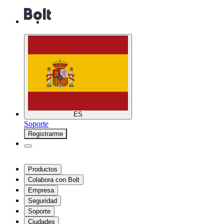
ES
Soporte
Registrarme
Productos
Colabora con Bolt
Empresa
Seguridad
Soporte
Ciudades