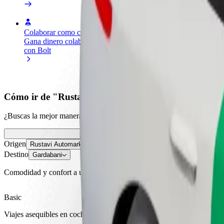
Colaborar como conductor
Colaborar como repartidor
Añ
Gana dinero colaborando
Reparte comida y cobra todas las
Ll
con Bolt
semanas
ga
Cómo ir de "Rustavi Automarket AUTOPAPA" a "
¿Buscas la mejor manera de ir de "Rustavi Automarket AUTOPAPA" a "
Origen
Rustavi Automarket AUTOPAPA
Destino
Gardabani
Comodidad y confort a un botón de distancia
Basic
Viajes asequibles en coches estándar