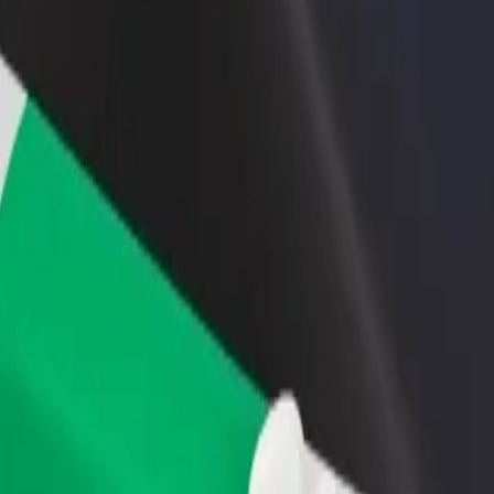
adir un restaurante o tienda
Registrarse como propietario de
B
ega a más clientes y maximiza tus
flota
P
nancias
Añade tu flota a Bolt y potencia
t
tus ingresos
Gardabani"
Gardabani"? Echa un vistazo a nuestros servicios y encuentra la mejo
Descargar la app