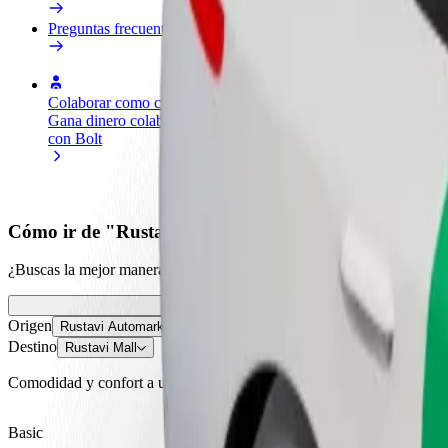
Preguntas frecuentes
Colaborar como conductor
Colaborar como repartidor
Añ
Gana dinero colaborando
Reparte comida y cobra todas las
Ll
con Bolt
semanas
ga
Cómo ir de "Rustavi Automarket AUTOPAPA" a "Ru
¿Buscas la mejor manera de ir de "Rustavi Automarket AUTOPAPA" a "
Origen
Rustavi Automarket AUTOPAPA
Destino
Rustavi Mall
Comodidad y confort a un botón de distancia
Basic