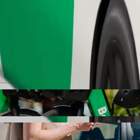
Pedir viaje
"Rustavi Mall" con Bolt
"Rustavi Mall". Con Bolt, el trayecto suele hacerse en 7 min y cuesta