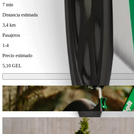
7 min
Distancia estimada
3,4 km
Pasajeros
1-4
Precio estimado
5,10 GEL
Patinetes o bicis eléctricas
Muévete por Rustavi en patinete o bici eléctrica
Descargar la app de Bolt
Ve de "Rustavi Automarket AUTOPAPA" a 
Te recomendamos que elijas Bolt si buscas el mejor precio para ir a 