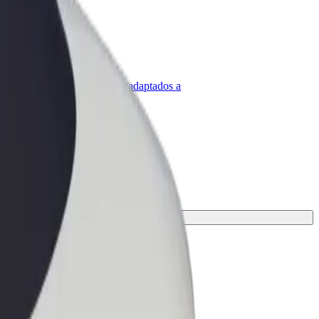
olt para empresas
roductos y servicios de Bolt adaptados a
u empresa
jor opción para tu viaje.