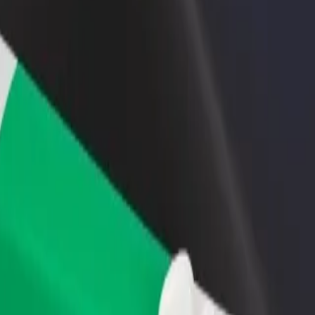
adir un restaurante o tienda
Registrarse como propietario de
B
ega a más clientes y maximiza tus
flota
P
nancias
Añade tu flota a Bolt y potencia
t
tus ingresos
stavi Mall"
Rustavi Mall"? Echa un vistazo a nuestros servicios y encuentra la me
Descargar la app