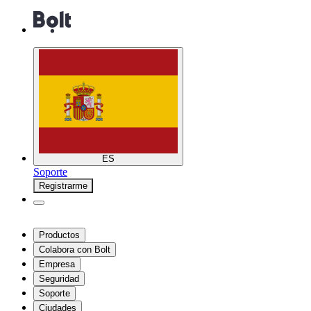
ES
Soporte
Registrarme
Productos
Colabora con Bolt
Empresa
Seguridad
Soporte
Ciudades