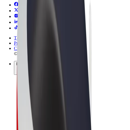
Términos y Condiciones
Privacidad
Cookies
© 2026 Bolt Technology OÜ
Productos
Viajes
Patinetes
Bolt Market
Bolt Food
Bolt Drive
Bolt para empresas