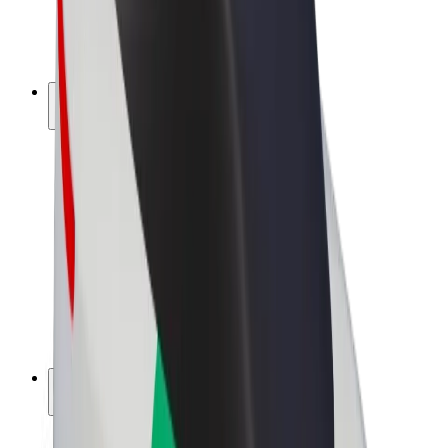
Bicis
Bolt Plus
Colabora con Bolt
Conductores
Ingresos de conductor/a
Repartidores
Ingresos de repartidor
Comercios de Bolt Food
Flotas
Franquicias
Empresa
Trabaja con nosotros