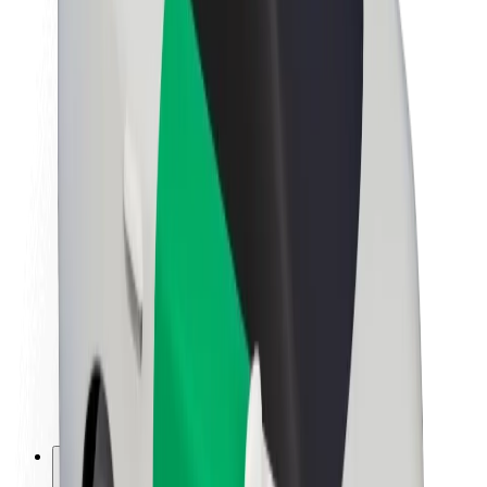
Acerca de Bolt
Sostenibilidad en Bolt
Project Zero
Blog
Sala de prensa
Directrices de la marca
Misión
Relación con inversores
Liderazgo
Marca
Medios
Fondo Urbano
Seguridad