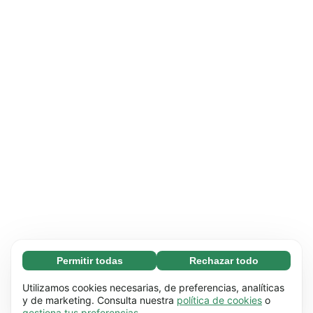
Permitir todas
Rechazar todo
Necesarias (65)
Las cookies necesarias ayudan a que nuestra
Más información
Utilizamos cookies necesarias, de preferencias, analíticas
página web funcione correctamente, pues
y de marketing. Consulta nuestra
política de cookies
o
gestiona tus preferencias
.