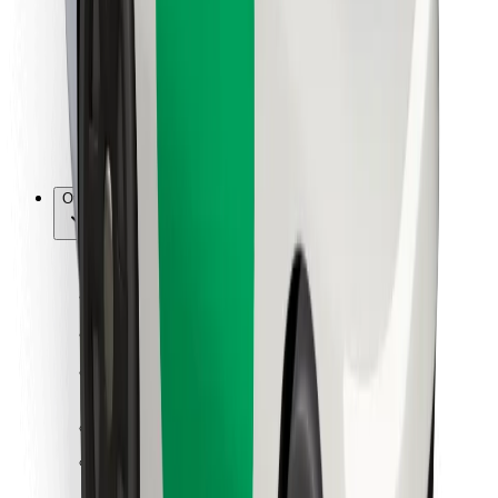
Para repartidores
Bolt Food
Para propietarios de flota
Para restaurantes
Bolt para empresas
Otros
Proveedores
Términos y Condiciones
Cookies
Seguridad
Consigue un viaje en minutos
Descargar la app de Bolt