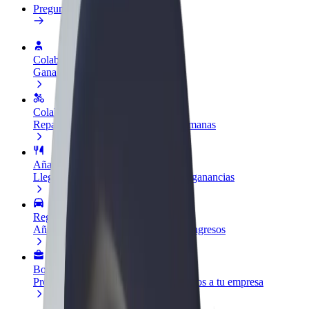
Preguntas frecuentes
Colaborar como conductor
Gana dinero colaborando con Bolt
Colaborar como repartidor
Reparte comida y cobra todas las semanas
Añadir un restaurante o tienda
Llega a más clientes y maximiza tus ganancias
Registrarse como propietario de flota
Añade tu flota a Bolt y potencia tus ingresos
Bolt para empresas
Productos y servicios de Bolt adaptados a tu empresa