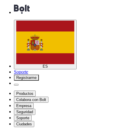
ES
Soporte
Registrarme
Productos
Colabora con Bolt
Empresa
Seguridad
Soporte
Ciudades