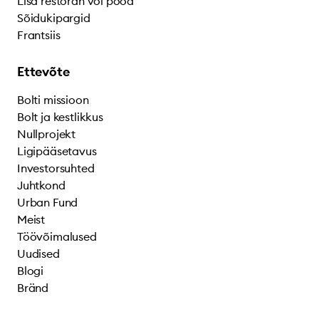
Lisa restoran või pood
Sõidukipargid
Frantsiis
Ettevõte
Bolti missioon
Bolt ja kestlikkus
Nullprojekt
Ligipääsetavus
Investorsuhted
Juhtkond
Urban Fund
Meist
Töövõimalused
Uudised
Blogi
Bränd