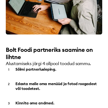
Bolt Foodi partneriks saamine on
lihtne
Alustamiseks järgi 4 allpool toodud sammu.
Sõlmi partnerlusleping.
Edasta meile oma menüüd ja fotod roogadest
või toodetest.
Kinnita oma andmed.