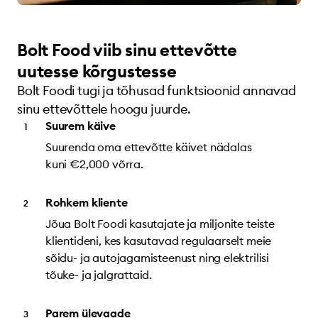
Bolt Food viib sinu ettevõtte
uutesse kõrgustesse
Bolt Foodi tugi ja tõhusad funktsioonid annavad
sinu ettevõttele hoogu juurde.
Suurem käive
Suurenda oma ettevõtte käivet nädalas
kuni €2,000 võrra.
Rohkem kliente
Jõua Bolt Foodi kasutajate ja miljonite teiste
klientideni, kes kasutavad regulaarselt meie
sõidu- ja autojagamisteenust ning elektrilisi
tõuke- ja jalgrattaid.
Parem ülevaade