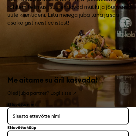
rohkem tellimusi, suurendavad müüki ja jõuavad
uute klientideni. Liitu meiega juba täna ja saa
osa kõigist neist eelistest!
Me aitame su äril kasvada!
Oled juba partner?
Logi sisse
↗
Ettevõtte nimi
Ettevõtte tüüp