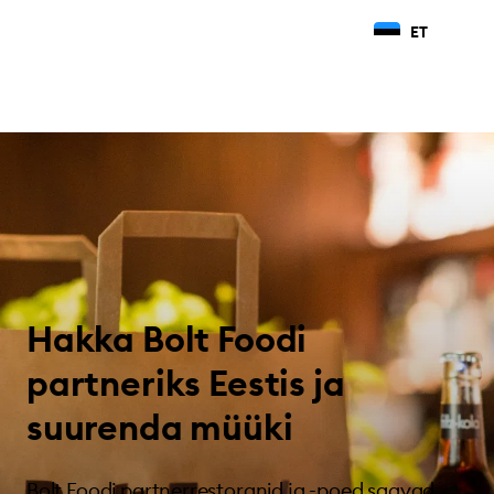
ET
Hakka Bolt Foodi
partneriks Eestis ja
suurenda müüki
Bolt Foodi partnerrestoranid ja -poed saavad