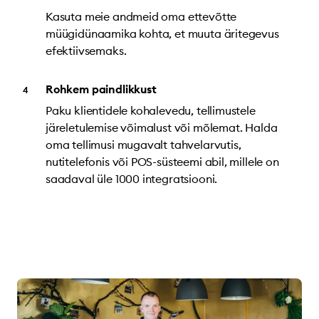
Kasuta meie andmeid oma ettevõtte
müügidünaamika kohta, et muuta äritegevus
efektiivsemaks.
Rohkem paindlikkust
Paku klientidele kohalevedu, tellimustele
järeletulemise võimalust või mõlemat. Halda
oma tellimusi mugavalt tahvelarvutis,
nutitelefonis või POS-süsteemi abil, millele on
saadaval üle 1000 integratsiooni.