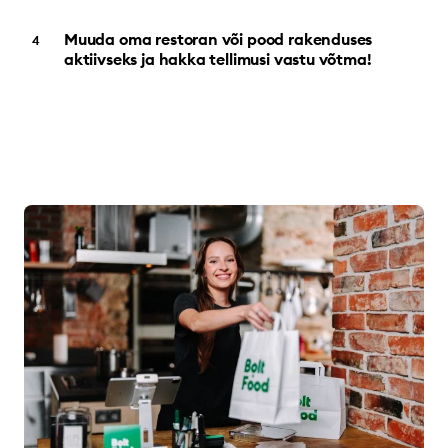
Muuda oma restoran või pood rakenduses
aktiivseks ja hakka tellimusi vastu võtma!