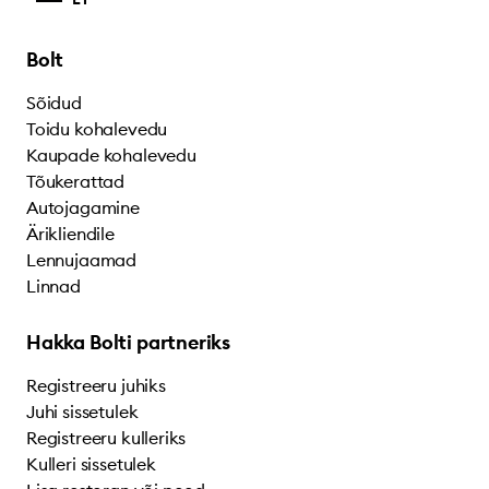
Bolt
Sõidud
Toidu kohalevedu
Kaupade kohalevedu
Tõukerattad
Autojagamine
Ärikliendile
Lennujaamad
Linnad
Hakka Bolti partneriks
Registreeru juhiks
Juhi sissetulek
Registreeru kulleriks
Kulleri sissetulek