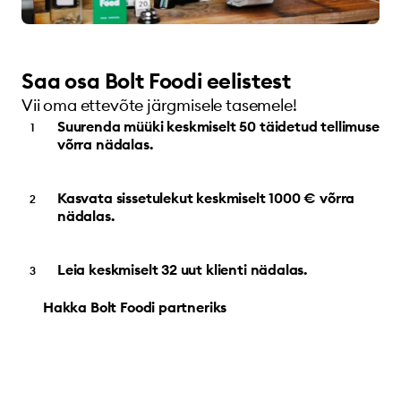
Saa osa Bolt Foodi eelistest
Vii oma ettevõte järgmisele tasemele!
Suurenda müüki keskmiselt 50 täidetud tellimuse
võrra nädalas.
Kasvata sissetulekut keskmiselt 1000 € võrra
nädalas.
Leia keskmiselt 32 uut klienti nädalas.
Hakka Bolt Foodi partneriks