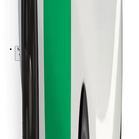
Bolt Food
Sõidukiparkidele
Restoranidele
Bolt for Business
Muu
Tarnijad
Tingimused
Küpsised
Turvalisus
Telli auto minutitega!
Laadi alla Bolti rakendus
Leia oma lemmiktoidud!