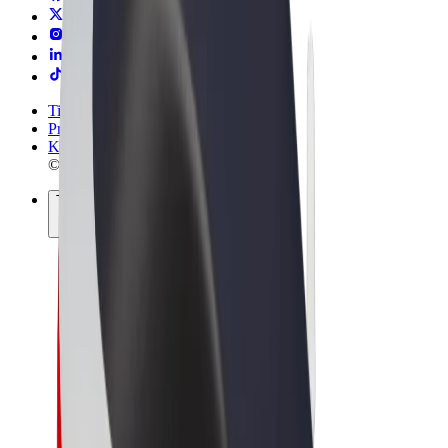
Tingimused
Privaatsus
Küpsised
© 2026 Bolt Technology OÜ
Teenused
Sõidud
Tõukerattad
Bolt Market
Bolt Food
Bolt Drive
Bolt for Business