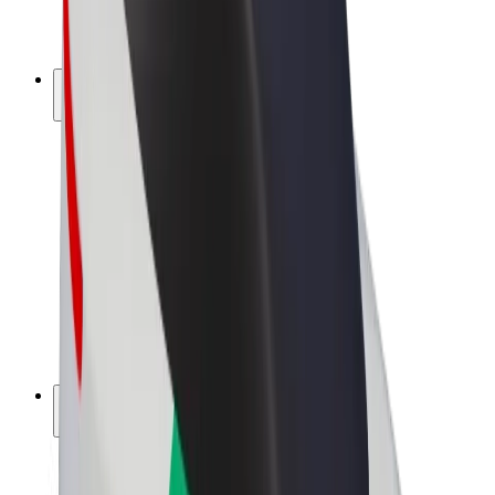
Elektrijalgrattad
Bolt Plus
Teeni Boltiga
Juhid
Juhi sissetulek
Kullerid
Kulleri sissetulek
Bolt Food restoranidele ja poodidele
Sõidukipargid
Frantsiisid
Ettevõte
Töövõimalused
Boltist lähemalt