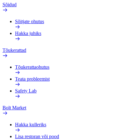
Sõidud
Sõitjate ohutus
Hakka juhiks
Tõukerattad
Tõukerattaohutus
Teata probleemist
Safety Lab
Bolt Market
Hakka kulleriks
Lisa restoran või pood