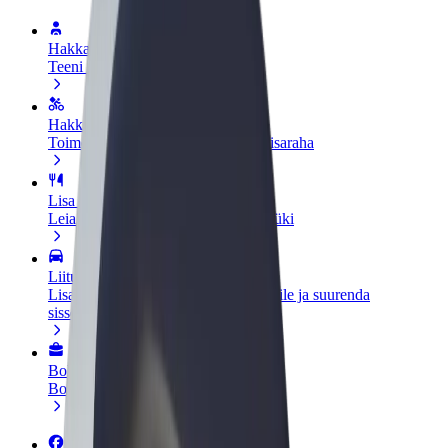
Hakka juhiks
Teeni siis, kui sulle sobib
Hakka kulleriks
Toimeta tellimused kohale ja teeni lisaraha
Lisa restoran või pood
Leia rohkem kliente ja suurenda müüki
Liitu sõidukipargi omanikuna
Lisa oma sõidukipark Bolti platvormile ja suurenda
sissetulekut
Bolt for Business
Bolti teenused sinu ettevõttele