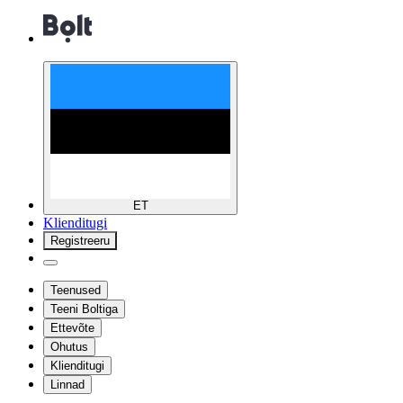
ET
Klienditugi
Registreeru
Teenused
Teeni Boltiga
Ettevõte
Ohutus
Klienditugi
Linnad