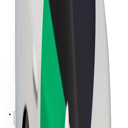
Bolt ja kestlikkus
Nullprojekt
Blogi
Uudised
Kaubamärgi suunised
Missioon
Investorsuhted
Juhtkond
Bränd
Meedia
Urban Fund
Ohutus