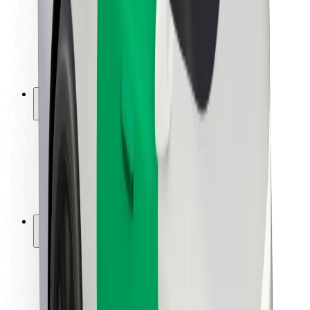
Sõitjate ohutus
Juhtide ohutus
Tõukerattaohutus
Safety Lab
Linnad
Asukohad
Lahendused linnadele
Lennujaamad
Bolti laadimisdokid
Klienditugi
Sõitjatele
Juhtidele
Kulleritele