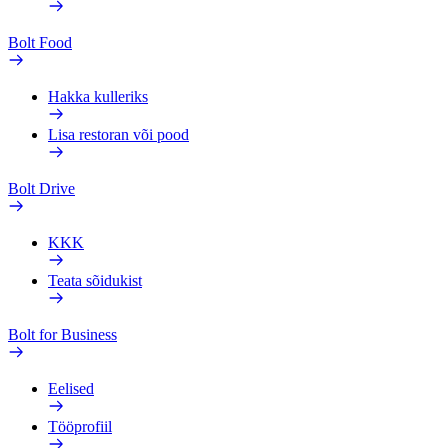
Bolt Food
Hakka kulleriks
Lisa restoran või pood
Bolt Drive
KKK
Teata sõidukist
Bolt for Business
Eelised
Tööprofiil