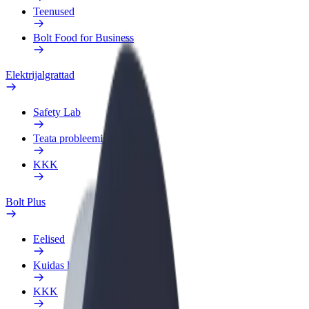
Teenused
Bolt Food for Business
Elektrijalgrattad
Safety Lab
Teata probleemist
KKK
Bolt Plus
Eelised
Kuidas liituda
KKK