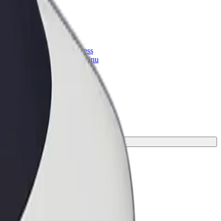
Bolt for Business
 suurenda
Bolti teenused sinu
ettevõttele