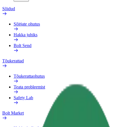
Sõidud
Sõitjate ohutus
Hakka juhiks
Bolt Send
Tõukerattad
Tõukerattaohutus
Teata probleemist
Safety Lab
Bolt Market