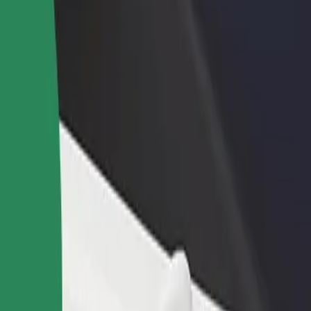
 restoran või pood
Liitu sõidukipargi omanikuna
 rohkem kliente ja suurenda
Lisa oma sõidukipark Bolti platvormile ja
ki
sissetulekut
aleria Kosmos (3)
smos (3)? Tutvu meie teenustega ja leia endale sobivaim lahendus.
Laadi rakendus alla