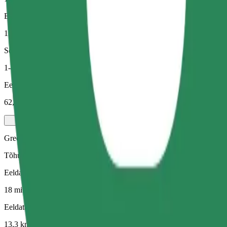
Eeldatav vahemaa
13,3 km
Sõitjat
1-4
Eeldatav hind
62,70 PLN
Green
Tõhusad sõidud hübriid- ja elektrisõidukitega
Eeldatav sõiduaeg
18 min
Eeldatav vahemaa
13,3 km