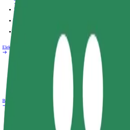
Tööprofiil
Teenused
Bolt Food for Business
Elektrijalgrattad
Safety Lab
Teata probleemist
KKK
Bolt Plus
Eelised
Kuidas liituda