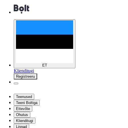
ET
Klienditugi
Registreeru
Teenused
Teeni Boltiga
Ettevõte
Ohutus
Klienditugi
Linnad