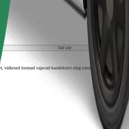
Telli sõit
 väikesed loomad vajavad kandekorvi ning istmed tuleb kaitsta tekiga