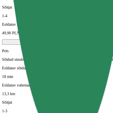
Sõitjat
1-4
Eeldatav hind
49,90 PLN
Pets
Sõidud sinule ja sinu lemmikloomale. Koerad peavad kandma korvõret,
Eeldatav sõiduaeg
18 min
Eeldatav vahemaa
13,3 km
Sõitjat
1-3