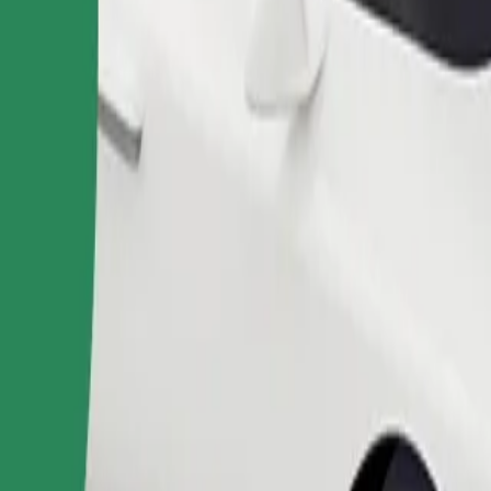
Telli sõit
sile