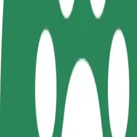
KKK
Hakka juhiks
Hakka kulleriks
Lisa
Teeni siis, kui sulle
Toimeta tellimused kohale ja teeni
Leia
sobib
lisaraha
müü
Kuidas jõuda asukohast Mielno Centrum sihtkohta G
Kas sul on vaja jõuda asukohast Mielno Centrum sihtkohta Galeria Ko
Kust
Mielno Centrum
Kuhu
Galeria Kosmos (3)
Mugavad sõidud on vaid mõne nupuvajutuse kaugusel!
Bolt