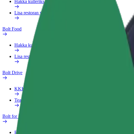
Hakka kulleriks
Lisa restoran või pood
Bolt Food
Hakka kulleriks
Lisa restoran või pood
Bolt Drive
KKK
Teata sõidukist
Bolt for Business
Eelised