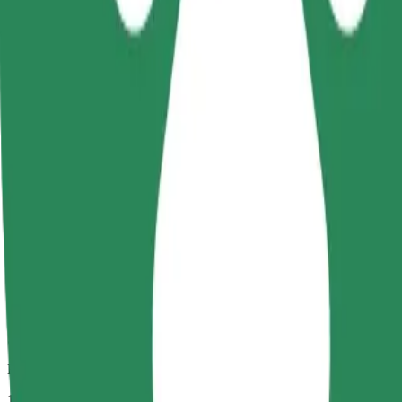
Usaldusväärsed sõidud igapäevaste keskmise suurusega autodega.
Eeldatav sõiduaeg
18 min
Eeldatav vahemaa
13,3 km
Sõitjat
1-4
Eeldatav hind
53,20 PLN
Comfort
Suuremad autod, kus on rohkem ruumi nii sõitjatele kui ka nende paga
Eeldatav sõiduaeg
18 min