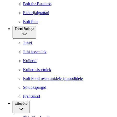
Bolt for Business
Elektrijalgrattad
Bolt Plus
Teeni Boltiga
Juhid
Juhi sissetulek
Kullerid
Kulleri sissetulek
Bolt Food restoranidele ja poodidele
Sõidukipargid
Frantsiisid
Ettevõte