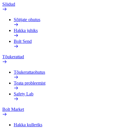
Sõidud
Sõitjate ohutus
Hakka juhiks
Bolt Send
Tõukerattad
Tõukerattaohutus
Teata probleemist
Safety Lab
Bolt Market
Hakka kulleriks