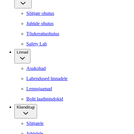
Sõitjate ohutus
Juhtide ohutus
Tõukerattaohutus
Safety Lab
Linnad
Asukohad
Lahendused linnadele
Lennujaamad
Bolti laadimisdokid
Klienditugi
Sõitjatele
Juhtidele