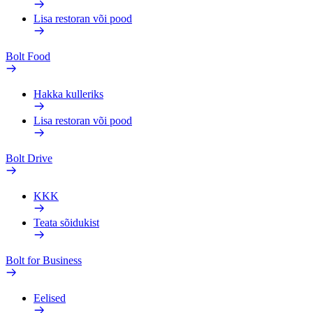
Lisa restoran või pood
Bolt Food
Hakka kulleriks
Lisa restoran või pood
Bolt Drive
KKK
Teata sõidukist
Bolt for Business
Eelised