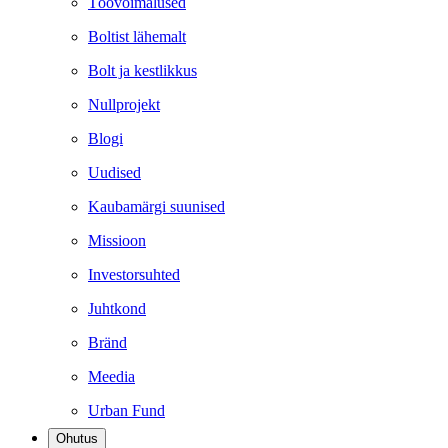
Töövõimalused
Boltist lähemalt
Bolt ja kestlikkus
Nullprojekt
Blogi
Uudised
Kaubamärgi suunised
Missioon
Investorsuhted
Juhtkond
Bränd
Meedia
Urban Fund
Ohutus