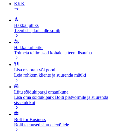
KKK
Hakka juhiks
Teeni siis, kui sulle sobib
Hakka kulleriks
Toimeta tellimused kohale ja teeni lisaraha
Lisa restoran või pood
Leia rohkem kliente ja suurenda müüki
Liitu sõidukipargi omanikuna
Lisa oma sõidukipark Bolti platvormile ja suurenda
sissetulekut
Bolt for Business
Bolti teenused sinu ettevõttele