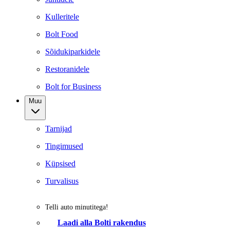
Kulleritele
Bolt Food
Sõidukiparkidele
Restoranidele
Bolt for Business
Muu
Tarnijad
Tingimused
Küpsised
Turvalisus
Telli auto minutitega!
Laadi alla Bolti rakendus