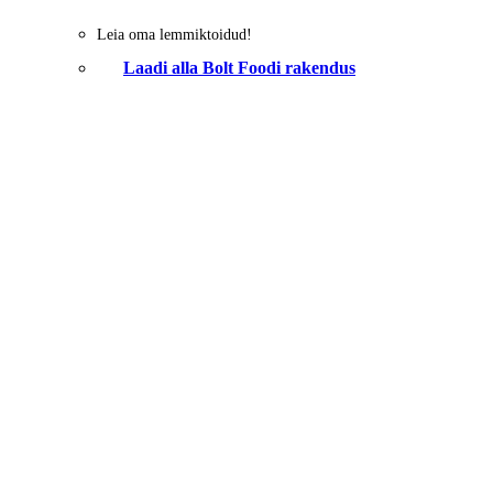
Leia oma lemmiktoidud!
Laadi alla Bolt Foodi rakendus