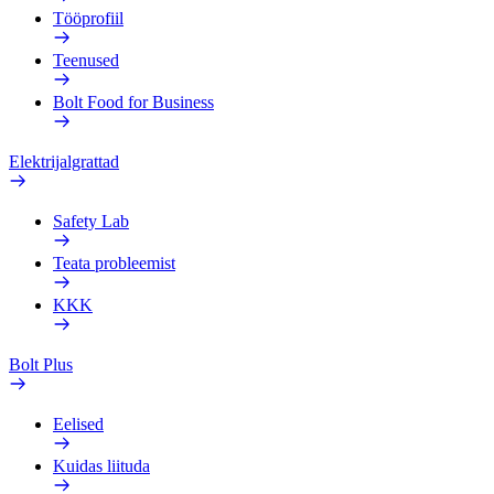
Tööprofiil
Teenused
Bolt Food for Business
Elektrijalgrattad
Safety Lab
Teata probleemist
KKK
Bolt Plus
Eelised
Kuidas liituda