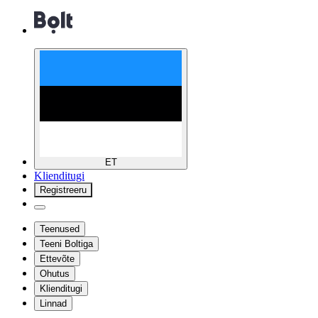
ET
Klienditugi
Registreeru
Teenused
Teeni Boltiga
Ettevõte
Ohutus
Klienditugi
Linnad