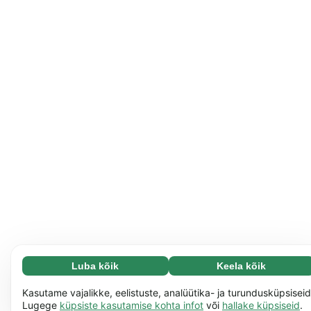
Luba kõik
Keela kõik
Vajalikud (65)
Vajalikud küpsised aitavad meil muuta veebisaidi
Loe lisa
Kasutame vajalikke, eelistuste, analüütika- ja turundusküpsiseid
paremini kasutatavaks, näiteks saad tänu neile meie
Lugege
küpsiste kasutamise kohta infot
või
hallake küpsiseid
.