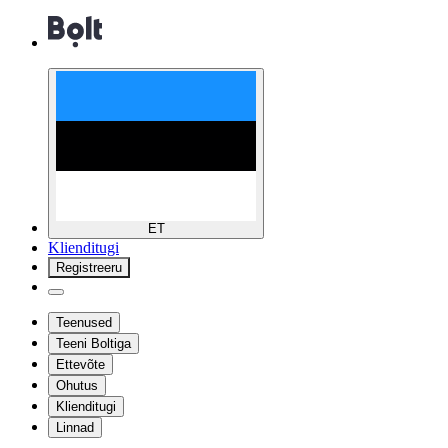
ET
Klienditugi
Registreeru
Teenused
Teeni Boltiga
Ettevõte
Ohutus
Klienditugi
Linnad