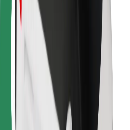
Bolt Food
Sõidukiparkidele
Restoranidele
Bolt for Business
Muu
Tarnijad
Tingimused
Küpsised
Turvalisus
Telli auto minutitega!
Laadi alla Bolti rakendus
Leia oma lemmiktoidud!