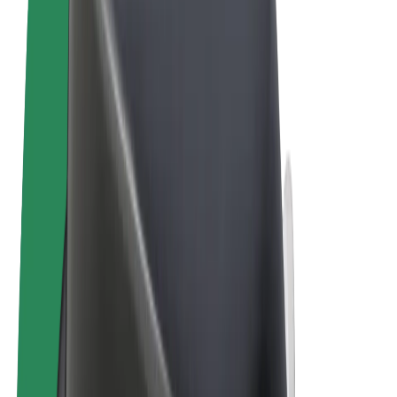
Tingimused
Privaatsus
Küpsised
© 2026 Bolt Technology OÜ
Teenused
Sõidud
Tõukerattad
Bolt Market
Bolt Food
Bolt Drive
Bolt for Business