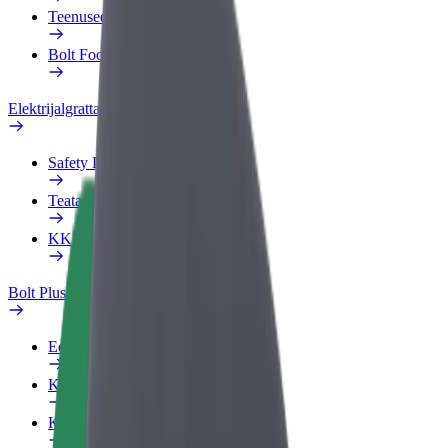
Teenused
Bolt Food for Business
Elektrijalgrattad
Safety Lab
Teata probleemist
KKK
Bolt Plus
Eelised
Kuidas liituda
KKK