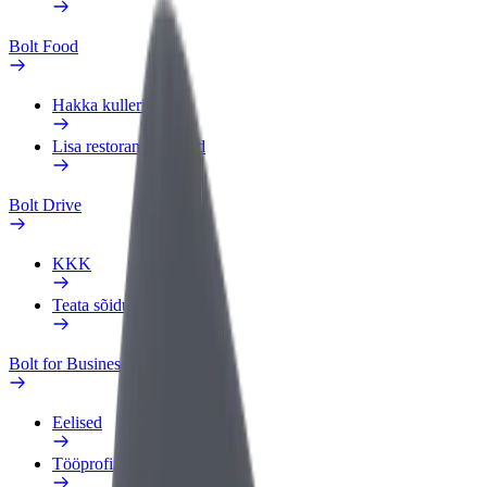
Bolt Food
Hakka kulleriks
Lisa restoran või pood
Bolt Drive
KKK
Teata sõidukist
Bolt for Business
Eelised
Tööprofiil