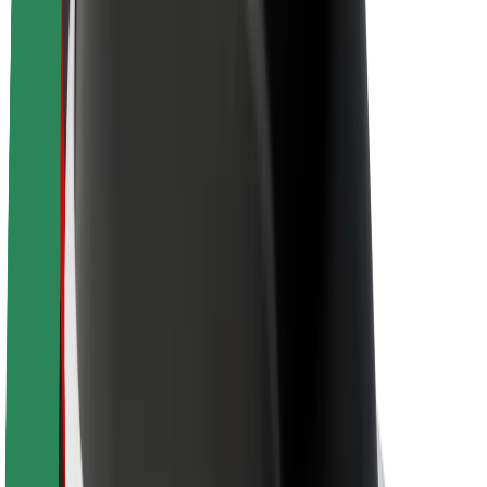
Bolt ja kestlikkus
Nullprojekt
Blogi
Uudised
Kaubamärgi suunised
Missioon
Investorsuhted
Juhtkond
Bränd
Meedia
Urban Fund
Ohutus