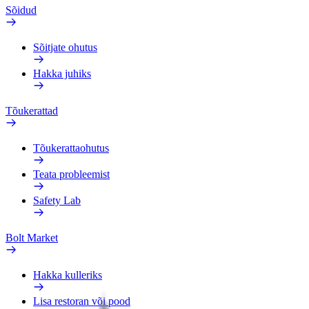
Sõidud
Sõitjate ohutus
Hakka juhiks
Tõukerattad
Tõukerattaohutus
Teata probleemist
Safety Lab
Bolt Market
Hakka kulleriks
Lisa restoran või pood