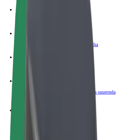
Hakka juhiks
Teeni siis, kui sulle sobib
Hakka kulleriks
Toimeta tellimused kohale ja teeni lisaraha
Lisa restoran või pood
Leia rohkem kliente ja suurenda müüki
Liitu sõidukipargi omanikuna
Lisa oma sõidukipark Bolti platvormile ja suurenda
sissetulekut
Bolt for Business
Bolti teenused sinu ettevõttele