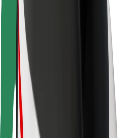
Sõitjate ohutus
Juhtide ohutus
Tõukerattaohutus
Safety Lab
Linnad
Asukohad
Lahendused linnadele
Lennujaamad
Bolti laadimisdokid
Klienditugi
Sõitjatele
Juhtidele
Kulleritele