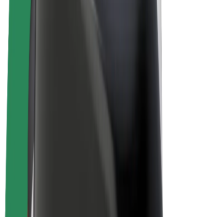
Elektrijalgrattad
Bolt Plus
Teeni Boltiga
Juhid
Juhi sissetulek
Kullerid
Kulleri sissetulek
Bolt Food restoranidele ja poodidele
Sõidukipargid
Frantsiisid
Ettevõte
Töövõimalused
Boltist lähemalt