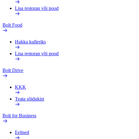
Lisa restoran või pood
Bolt Food
Hakka kulleriks
Lisa restoran või pood
Bolt Drive
KKK
Teata sõidukist
Bolt for Business
Eelised