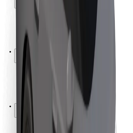
Sõitjate ohutus
Juhtide ohutus
Tõukerattaohutus
Safety Lab
Linnad
Asukohad
Lahendused linnadele
Lennujaamad
Bolti laadimisdokid
Klienditugi
Sõitjatele
Juhtidele