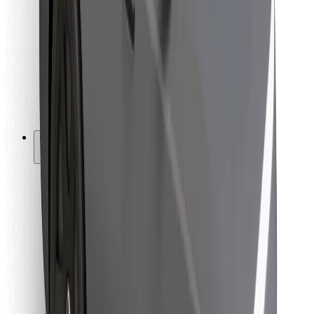
Kulleritele
Bolt Food
Sõidukiparkidele
Restoranidele
Bolt for Business
Muu
Tarnijad
Tingimused
Küpsised
Turvalisus
Telli auto minutitega!
Laadi alla Bolti rakendus