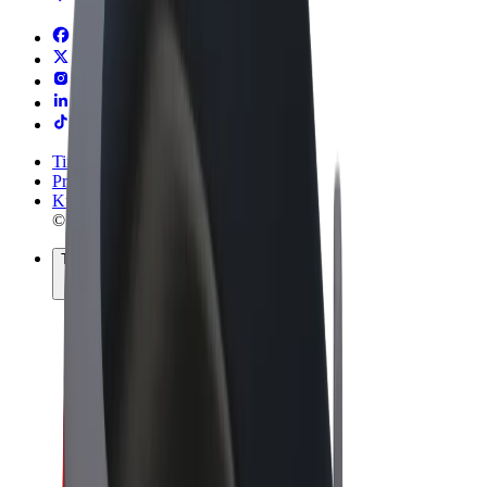
Tingimused
Privaatsus
Küpsised
© 2026 Bolt Technology OÜ
Teenused
Sõidud
Tõukerattad
Bolt Market
Bolt Food
Bolt Drive