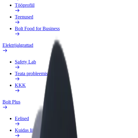
Tööprofiil
Teenused
Bolt Food for Business
Elektrijalgrattad
Safety Lab
Teata probleemist
KKK
Bolt Plus
Eelised
Kuidas liituda