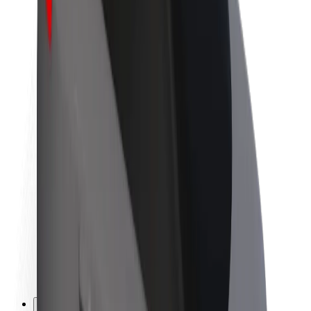
Töövõimalused
Boltist lähemalt
Bolt ja kestlikkus
Nullprojekt
Blogi
Uudised
Kaubamärgi suunised
Missioon
Investorsuhted
Juhtkond
Bränd
Meedia
Urban Fund
Ohutus