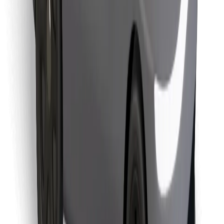
Leia oma lemmiktoidud!
Laadi alla Bolt Foodi rakendus