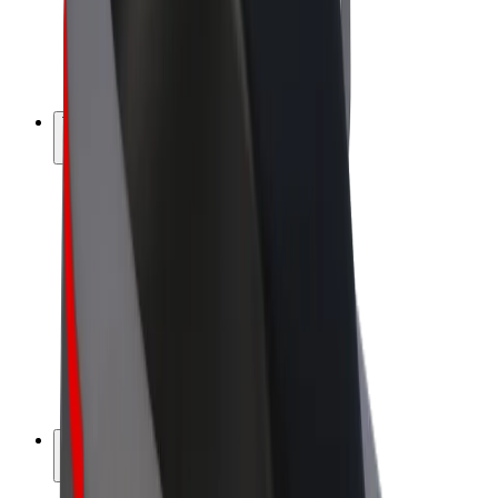
Bolt for Business
Elektrijalgrattad
Bolt Plus
Teeni Boltiga
Juhid
Juhi sissetulek
Kullerid
Kulleri sissetulek
Bolt Food restoranidele ja poodidele
Sõidukipargid
Frantsiisid
Ettevõte