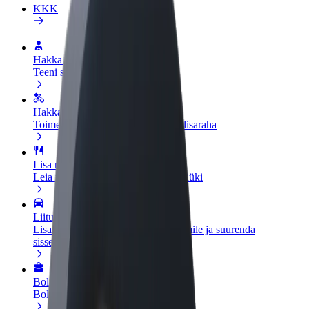
KKK
Hakka juhiks
Teeni siis, kui sulle sobib
Hakka kulleriks
Toimeta tellimused kohale ja teeni lisaraha
Lisa restoran või pood
Leia rohkem kliente ja suurenda müüki
Liitu sõidukipargi omanikuna
Lisa oma sõidukipark Bolti platvormile ja suurenda
sissetulekut
Bolt for Business
Bolti teenused sinu ettevõttele