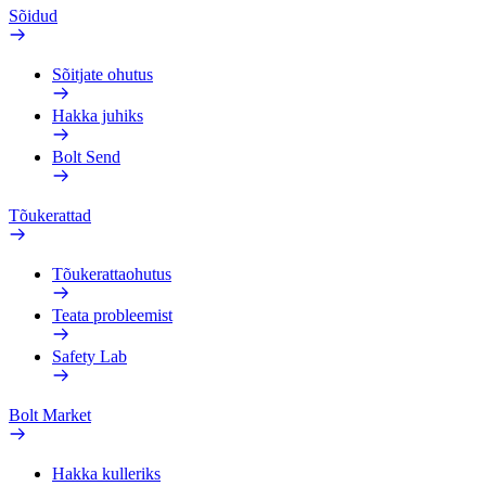
Sõidud
Sõitjate ohutus
Hakka juhiks
Bolt Send
Tõukerattad
Tõukerattaohutus
Teata probleemist
Safety Lab
Bolt Market
Hakka kulleriks