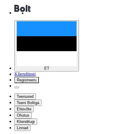
ET
Klienditugi
Registreeru
Teenused
Teeni Boltiga
Ettevõte
Ohutus
Klienditugi
Linnad