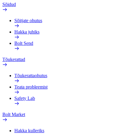
Sõidud
Sõitjate ohutus
Hakka juhiks
Bolt Send
Tõukerattad
Tõukerattaohutus
Teata probleemist
Safety Lab
Bolt Market
Hakka kulleriks