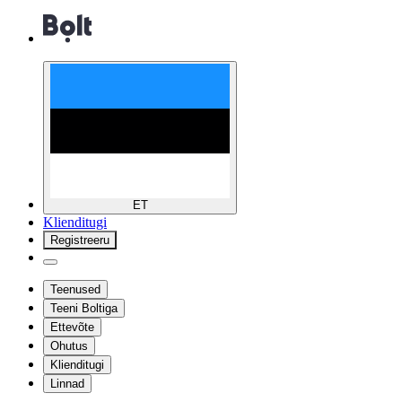
ET
Klienditugi
Registreeru
Teenused
Teeni Boltiga
Ettevõte
Ohutus
Klienditugi
Linnad