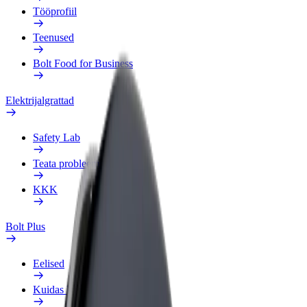
Tööprofiil
Teenused
Bolt Food for Business
Elektrijalgrattad
Safety Lab
Teata probleemist
KKK
Bolt Plus
Eelised
Kuidas liituda