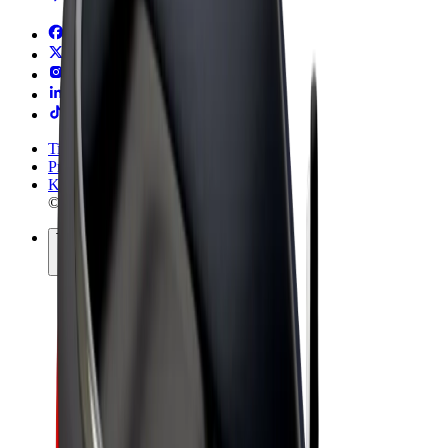
Tingimused
Privaatsus
Küpsised
© 2026 Bolt Technology OÜ
Teenused
Sõidud
Tõukerattad
Bolt Market
Bolt Food
Bolt Drive