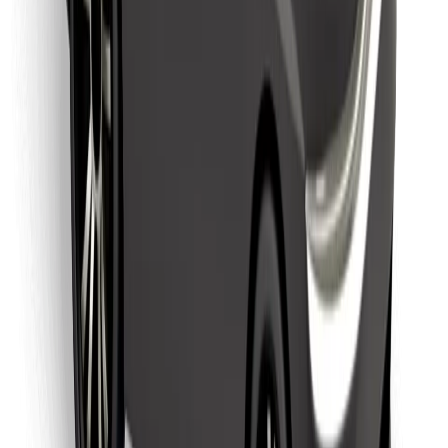
Leia oma lemmiktoidud!
Laadi alla Bolt Foodi rakendus