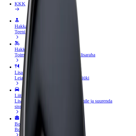
KKK
Hakka juhiks
Teeni siis, kui sulle sobib
Hakka kulleriks
Toimeta tellimused kohale ja teeni lisaraha
Lisa restoran või pood
Leia rohkem kliente ja suurenda müüki
Liitu sõidukipargi omanikuna
Lisa oma sõidukipark Bolti platvormile ja suurenda
sissetulekut
Bolt for Business
Bolti teenused sinu ettevõttele