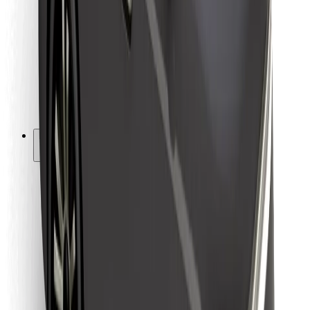
Kulleritele
Bolt Food
Sõidukiparkidele
Restoranidele
Bolt for Business
Muu
Tarnijad
Tingimused
Küpsised
Turvalisus
Telli auto minutitega!
Laadi alla Bolti rakendus