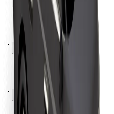
Sõitjate ohutus
Juhtide ohutus
Tõukerattaohutus
Safety Lab
Linnad
Asukohad
Lahendused linnadele
Lennujaamad
Bolti laadimisdokid
Klienditugi
Sõitjatele
Juhtidele