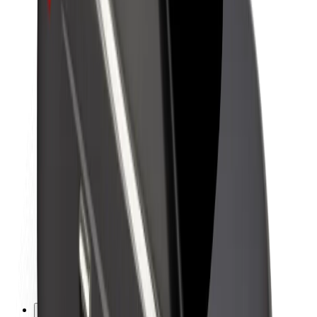
Töövõimalused
Boltist lähemalt
Bolt ja kestlikkus
Nullprojekt
Blogi
Uudised
Kaubamärgi suunised
Missioon
Investorsuhted
Juhtkond
Bränd
Meedia
Urban Fund
Ohutus