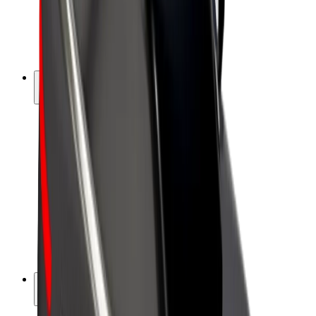
Bolt for Business
Elektrijalgrattad
Bolt Plus
Teeni Boltiga
Juhid
Juhi sissetulek
Kullerid
Kulleri sissetulek
Bolt Food restoranidele ja poodidele
Sõidukipargid
Frantsiisid
Ettevõte