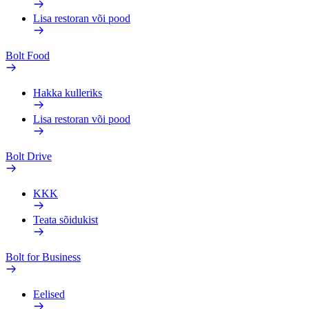
Lisa restoran või pood
Bolt Food
Hakka kulleriks
Lisa restoran või pood
Bolt Drive
KKK
Teata sõidukist
Bolt for Business
Eelised