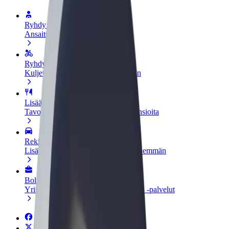
Ryhdy kuljettajaksi
Ansaitse omilla ehdoillasi
Ryhdy ruokalähetiksi
Kuljeta ruokaa ja ansaitse viikoittain
Lisää ravintola tai kauppa
Tavoita lisää asiakkaita ja kasvata ansioita
Rekisteröidy fleet-omistajaksi
Lisää autokantasi Boltiin ja tienaa enemmän
Bolt for Business
Yrityksellesi skaalatut Bolt-tuotteet ja -palvelut