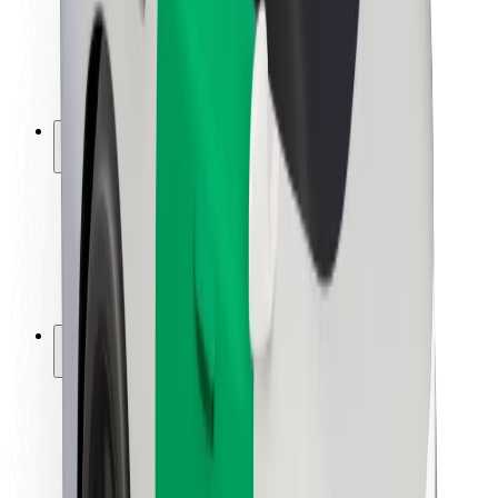
Kuljettajan turvallisuus
Potkulautojen turvallisuus
Turvallisuus Lab
Kaupungit
Sijainnit
Kaupunkiratkaisut
Lentokentät
Boltin lataustelineet
Tuki
Matkustajille
Kuljettajille
Ruokaläheteille