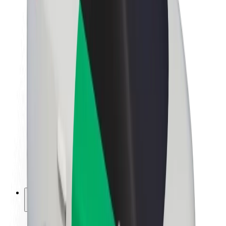
Kestävä kehitys Boltilla
Project Zero
Blogi
Uutishuone
Brändiohjeistus
Missio
Sijoittajasuhteet
Johto
Brändi
Media
Urban Fund
Turvallisuus
Matkustajan turvallisuus