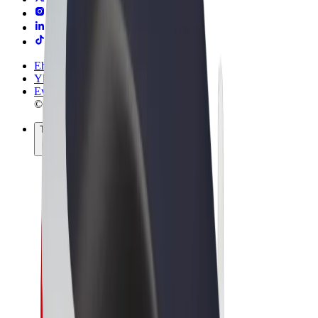
Ehdot
Yksityisyys
Evästeet
© 2026 Bolt Technology OÜ
Tuotteet
Kyydit
Sähköpotkulaudat
Bolt-kauppa
Bolt Food
Bolt Drive
Bolt for Business
Sähköpyörät