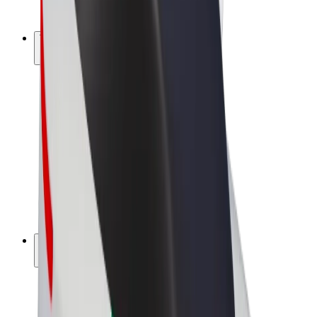
Bolt Plus
Tienaa Boltilla
Kuljettajat
Kuljettajan ansiot
Ruokalähetit
Lähetin ansiot
Bolt Food -kauppiaat
Fleeteille
Franchiset
Yritys
Työpaikat
Lisätietoja Boltista