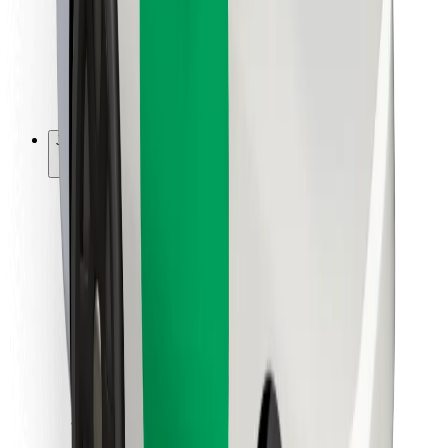
Bolt Food
Fleet Ownereille
Ravintoloille
Bolt for Business
Jotain muuta
Tavarantoimittajille
Ehdot
Evästeet
Turvallisuus
Hanki kyyti hetkessä!
Lataa Bolt-sovellus
Löydä lempiruokasi!