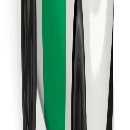
Lataa Bolt Food -sovellus