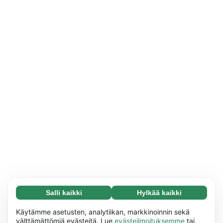
Salli kaikki
Hylkää kaikki
Välttämätön (65)
Välttämättömät evästeet auttavat tekemään
Lue lisää
Käytämme asetusten, analytiikan, markkinoinnin sekä
verkkosivuistamme käyttökelpoisia ottamalla
välttämättömiä evästeitä. Lue
evästeilmoituksemme
tai