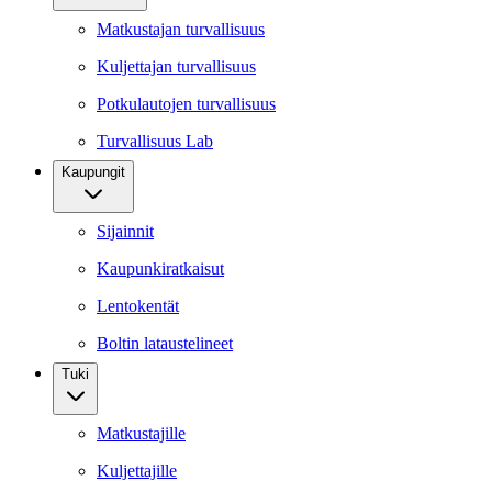
Matkustajan turvallisuus
Kuljettajan turvallisuus
Potkulautojen turvallisuus
Turvallisuus Lab
Kaupungit
Sijainnit
Kaupunkiratkaisut
Lentokentät
Boltin lataustelineet
Tuki
Matkustajille
Kuljettajille