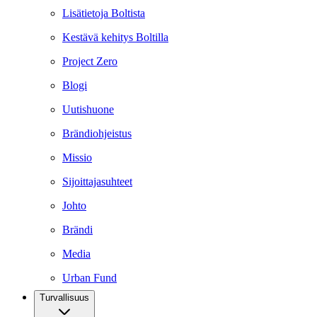
Lisätietoja Boltista
Kestävä kehitys Boltilla
Project Zero
Blogi
Uutishuone
Brändiohjeistus
Missio
Sijoittajasuhteet
Johto
Brändi
Media
Urban Fund
Turvallisuus