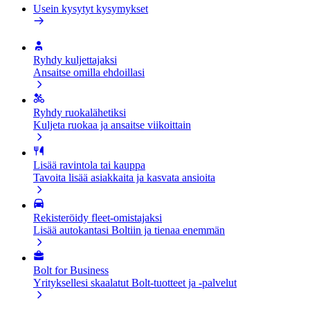
Usein kysytyt kysymykset
Ryhdy kuljettajaksi
Ansaitse omilla ehdoillasi
Ryhdy ruokalähetiksi
Kuljeta ruokaa ja ansaitse viikoittain
Lisää ravintola tai kauppa
Tavoita lisää asiakkaita ja kasvata ansioita
Rekisteröidy fleet-omistajaksi
Lisää autokantasi Boltiin ja tienaa enemmän
Bolt for Business
Yrityksellesi skaalatut Bolt-tuotteet ja -palvelut