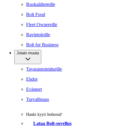
Ruokaläheteille
Bolt Food
Fleet Ownereille
Ravintoloille
Bolt for Business
Jotain muuta
Tavarantoimittajille
Ehdot
Evästeet
Turvallisuus
Hanki kyyti hetkessä!
Lataa Bolt-sovellus