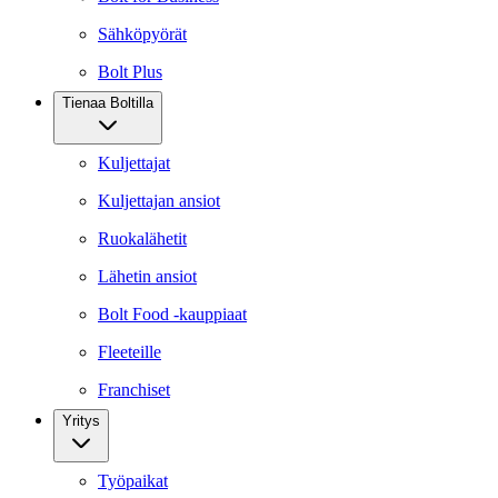
Sähköpyörät
Bolt Plus
Tienaa Boltilla
Kuljettajat
Kuljettajan ansiot
Ruokalähetit
Lähetin ansiot
Bolt Food -kauppiaat
Fleeteille
Franchiset
Yritys
Työpaikat