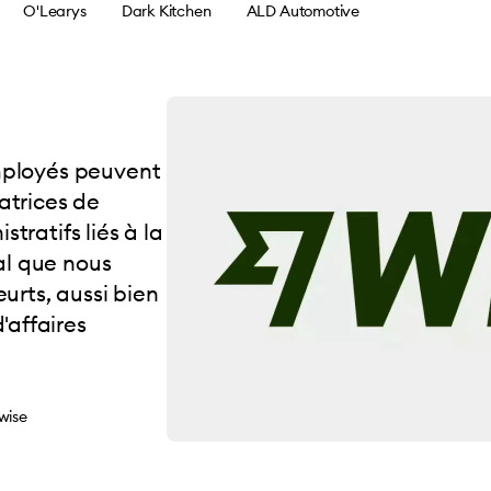
O'Learys
Dark Kitchen
ALD Automotive
employés peuvent
éatrices de
stratifs liés à la
al que nous
eurts, aussi bien
'affaires
wise