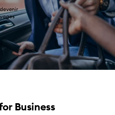
 devenir
oyages
for Business