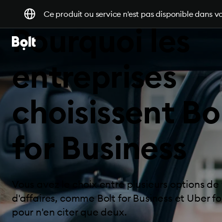
Ce produit ou service n'est pas disponible dans vo
Pourquoi les
entreprises
choisissent Bo
for Business
Vous avez le choix entre plusieurs options d
d'affaires, comme Bolt for Business et Uber fo
pour n'en citer que deux.