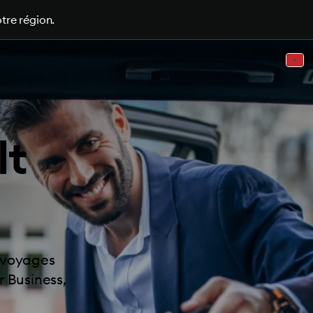
tre région.
lt
e voyages
r Business,