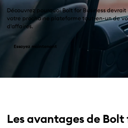
Découvrez pourquoi Bolt for Business devrait
votre prochaine plateforme tout-en-un de v
d'affaires.
Essayez maintenant
Les avantages de Bolt 