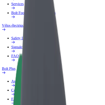
Services
Bolt Food pour les entreprises
Vélos électriques
Safety Lab
Signaler un problème
FAQ
Bolt Plus
Avantages
Comment s'inscrire
FAQ