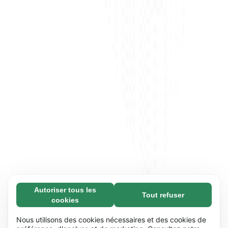
Autoriser tous les
Tout refuser
Nécessaires (65)
cookies
Les cookies nécessaires contribuent à rendre
En savoir plus
notre site web utilisable en activant des
Nous utilisons des cookies nécessaires et des cookies de