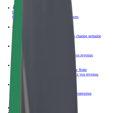
Devenir partenaire chauffeur
Générez des revenus selon vos conditions
Devenir livreur
Livrez des repas et générez des revenus chaque semaine
Ajouter un restaurant ou un magasin
Atteignez plus de clients et augmentez vos revenus
Inscrivez-vous en tant que propriétaire de flotte
Ajoutez votre flotte sur Bolt et augmentez vos revenus
Bolt for Business
Produits et services Bolt adaptés à votre entreprise