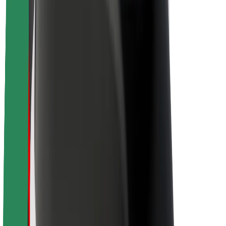
La durabilité chez Bolt
Project Zero
Blog
Actualités
Lignes directrices de marque
Notre mission
Relations investisseurs
Équipe de direction
La marque
Ressources
Fonds urbain
Sécurité
Sécurité des passagers