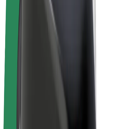
Bolt Plus
Générez des revenus avec Bolt
Chauffeur
Revenus du chauffeur
Livreur
Revenus du livreur
Commerçants Bolt Food
Flottes
Franchise
Entreprise
Rejoignez-nous
À propos de Bolt