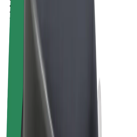
Conditions générales
Confidentialité
Cookies
© 2026 Bolt Technology OÜ
Services
Trajets
Trottinettes électriques
Bolt Market
Bolt Food
Bolt Drive
Bolt for Business
Vélos électriques