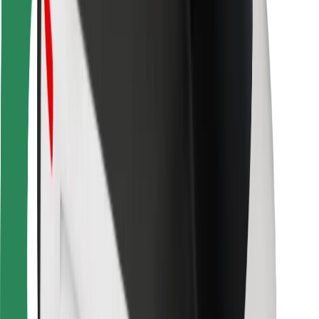
Bolt Food
Pour les propriétaires de flotte
Pour les restaurants
Bolt for Business
Autres
Fournisseurs
Conditions générales
Cookies
Sécurité
Obtenez un trajet en quelques minutes !
Télécharger l'appli Bolt
Retrouvez tous vos plats favoris !