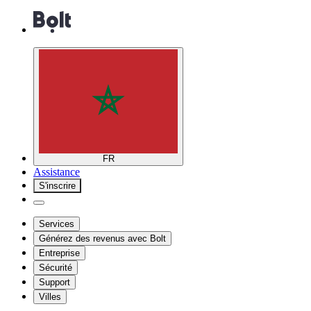
FR
Assistance
S'inscrire
Services
Générez des revenus avec Bolt
Entreprise
Sécurité
Support
Villes