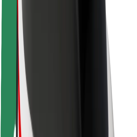
Sécurité des chauffeurs
Sécurité à trottinette
Safety Lab
Villes
Emplacements
Solutions pour les villes
Aéroports
Stations de charge Bolt
Support
Pour les passagers
Pour les chauffeurs
Pour les livreurs