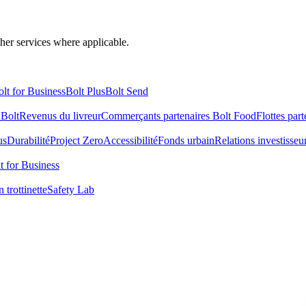
ther services where applicable.
lt for Business
Bolt Plus
Bolt Send
 Bolt
Revenus du livreur
Commerçants partenaires Bolt Food
Flottes part
us
Durabilité
Project Zero
Accessibilité
Fonds urbain
Relations investisseu
t for Business
 trottinette
Safety Lab