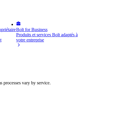
priétaire
Bolt for Business
Produits et services Bolt adaptés à
t
votre entreprise
ms processes vary by service.