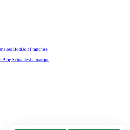
enaires Bolt
Bolt Franchise
rs
Blog
Actualités
La marque