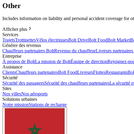
Other
Includes information on liability and personal accident coverage for o
Afficher plus
Services
Trajets
Trottinettes
Vélos électriques
Bolt Drive
Bolt Food
Bolt Market
Bo
Générer des revenus
Chauffeurs partenaires Bolt
Revenus du chauffeur
Livreurs partenaires
Entreprise
À propos de Bolt
La mission de Bolt
Équipe de direction
Rejoignez-no
Assistance
Clients
Chauffeurs partenaires
Bolt Food
Livreurs
Flottes
Restaurants
Bol
Sécurité
Sécurité des passagers
Sécurité des chauffeurs partenaires
La sécurité en
Sites
Nos villes
Nos aéroports
Solutions urbaines
Notre mission
Stations de recharge