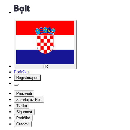
HR
Podrška
Registriraj se
Proizvodi
Zarađuj uz Bolt
Tvrtka
Sigurnost
Podrška
Gradovi