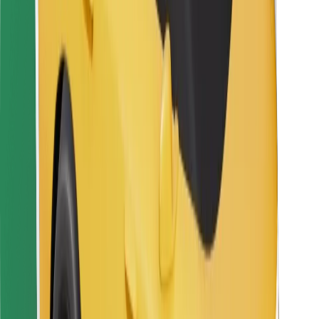
Za dostavljače
Bolt Food
Za vlasnike flota
Za restorane
Bolt for Business
Ostalo
Dobavljači
Uvjeti i odredbe
Kolačići
Sigurnost
Zatraži vožnju i putuj kroz nekoliko minuta!
Preuzmi aplikaciju Bolt