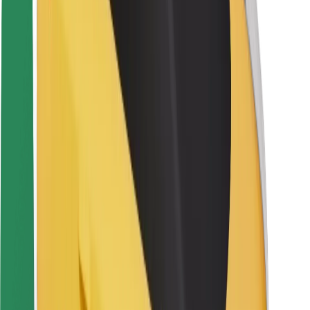
Sigurnost korisnika
Sigurnost vozača
Sigurnost na romobilu
Sigurnosni laboratorij
Gradovi
Lokacije
Gradska rješenja
Zračne luke
Bolt stanice za punjenje
Podrška
Za korisnike
Za vozače