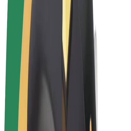
Uvjeti i odredbe
Privatnost
Kolačići
© 2026 Bolt Technology OÜ
Proizvodi
Vožnje
Romobili
Bolt Market
Bolt Food
Bolt Drive
Bolt for Business