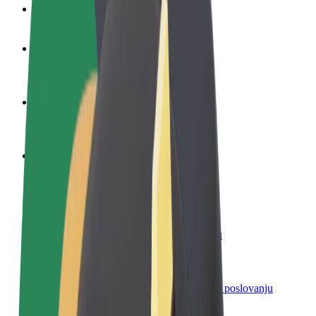
Često postavljana pitanja
Postani vozač
Zarađuj po vlastitim uvjetima
Postani dostavljač
Dostavljaj hranu i primaj tjedne isplate
Dodaj restoran ili trgovinu
Dosegni više kupaca i povećaj zaradu
Registriraj se kao vlasnik flote
Dodaj svoju flotu na Bolt i povećaj zaradu
Bolt for Business
Bolt proizvodi i usluge prilagođeni tvojem poslovanju