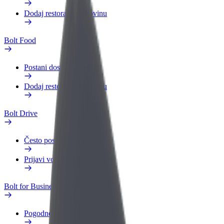
Dodaj restoran ili trgovinu
Bolt Food
Postani dostavljač
Dodaj restoran ili trgovinu
Bolt Drive
Često postavljana pitanja
Prijavi vozilo
Bolt for Business
Pogodnosti