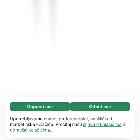
Dopusti sve
Odbiti sve
Neophodni (65)
Neophodni kolačići pomažu da naše web
Saznaj više
Upotrebljavamo nužne, preferencijske, analitičke i
mjesto bude upotrebljivo omogućujući osnovne
marketinške kolačiće. Pročitaj našu
izjavu o kolačićima
ili
upravljaj kolačićima
.
funkcije, kao što je npr. navigacija stranicom.
Preferencije (17)
Web stranica ne može pravilno funkcionirati