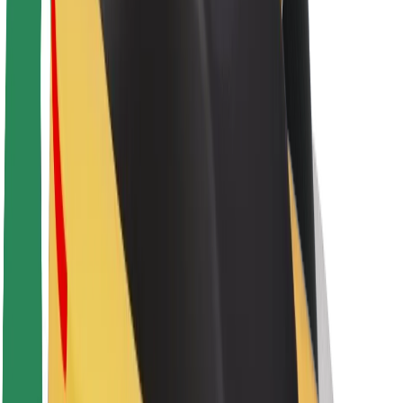
O platformi Bolt
Održivost uz Bolt
Projekt nula
Blog
Novosti
Smjernice za brend
Misija
Odnosi s investitorima
Vodstvo
Brend
Mediji
Urban Fund
Sigurnost