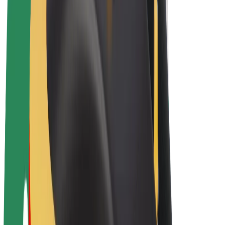
Električni bicikli
Bolt Plus
Zarađuj uz Bolt
Vozači
Zarada vozača
Dostavljači
Zarada dostavljača
Bolt Food trgovci
Flote
Franšize
Tvrtka
Karijere