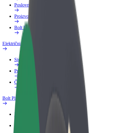
Poslovni profil
Proizvodi
Bolt Food za poslovne korisnike
Električni bicikli
Sigurnosni laboratorij
Prijavi problem
Često postavljana pitanja
Bolt Plus
Pogodnosti
Kako se pridružiti