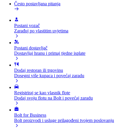
Često postavljana pitanja
Postani vozač
Zarađuj po vlastitim uvjetima
Postani dostavljač
Dostavljaj hranu i primaj tjedne isplate
Dodaj restoran ili trgovinu
Dosegni više kupaca i povećaj zaradu
Registriraj se kao vlasnik flote
Dodaj svoju flotu na Bolt i povećaj zaradu
Bolt for Business
Bolt proizvodi i usluge prilagođeni tvojem poslovanju