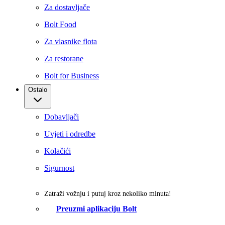
Za dostavljače
Bolt Food
Za vlasnike flota
Za restorane
Bolt for Business
Ostalo
Dobavljači
Uvjeti i odredbe
Kolačići
Sigurnost
Zatraži vožnju i putuj kroz nekoliko minuta!
Preuzmi aplikaciju Bolt