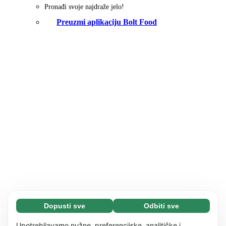
Pronađi svoje najdraže jelo!
Preuzmi aplikaciju Bolt Food
Dopusti sve
Odbiti sve
Neophodni (65)
Neophodni kolačići pomažu da naše web
Saznaj više
Upotrebljavamo nužne, preferencijske, analitičke i