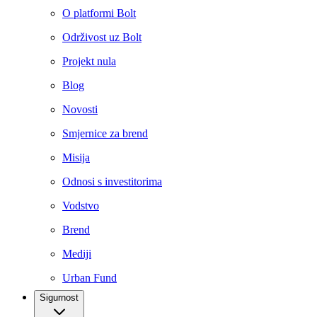
O platformi Bolt
Održivost uz Bolt
Projekt nula
Blog
Novosti
Smjernice za brend
Misija
Odnosi s investitorima
Vodstvo
Brend
Mediji
Urban Fund
Sigurnost