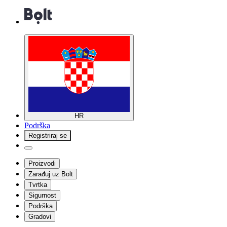
HR
Podrška
Registriraj se
Proizvodi
Zarađuj uz Bolt
Tvrtka
Sigurnost
Podrška
Gradovi