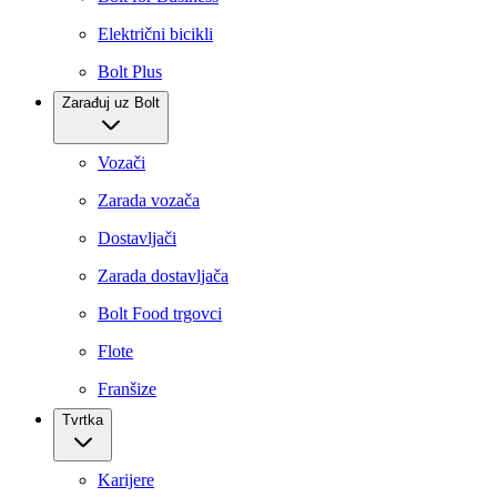
Električni bicikli
Bolt Plus
Zarađuj uz Bolt
Vozači
Zarada vozača
Dostavljači
Zarada dostavljača
Bolt Food trgovci
Flote
Franšize
Tvrtka
Karijere