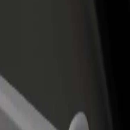
 restoran ili trgovinu
Registriraj se kao vlasnik flote
Bolt fo
ni više kupaca i povećaj
Dodaj svoju flotu na Bolt i povećaj
Bolt pr
du
zaradu
poslov
cker
 Locker? Istraži naše usluge i pronađi savršenu za svoje putovanje.
Preuzmi aplikaciju