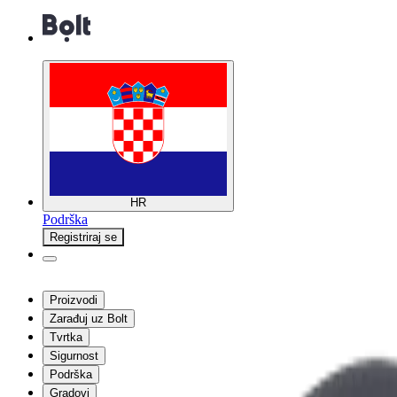
HR
Podrška
Registriraj se
Proizvodi
Zarađuj uz Bolt
Tvrtka
Sigurnost
Podrška
Gradovi