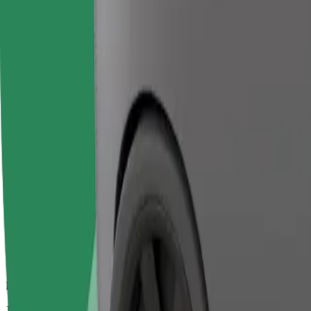
Veći automobili s više mjesta za noge i prtljagu
Procijenjeno trajanje putovanja
1 h 14 min
Procijenjena udaljenost
75 km
Putnici
1-2
Procijenjena cijena
160,20 €
Bolt
Pouzdane vožnje u svakodnevnim automobilima srednje veličine.
Procijenjeno trajanje putovanja
1 h 14 min