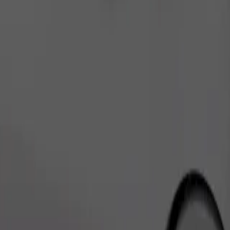
Zatraži vožnju