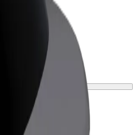
r Business
oizvodi i usluge prilagođeni tvojem
anju