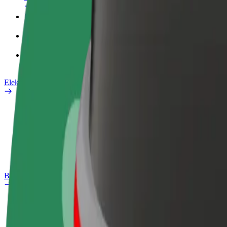
Poslovni profil
Proizvodi
Bolt Food za poslovne korisnike
Električni bicikli
Sigurnosni laboratorij
Prijavi problem
Često postavljana pitanja
Bolt Plus
Pogodnosti
Kako se pridružiti