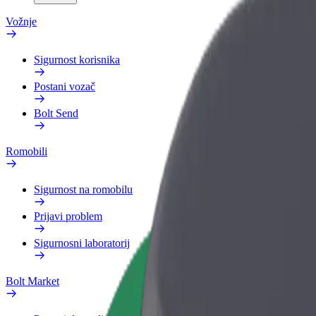
Vožnje
Sigurnost korisnika
Postani vozač
Bolt Send
Romobili
Sigurnost na romobilu
Prijavi problem
Sigurnosni laboratorij
Bolt Market