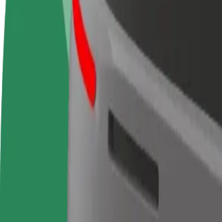
Često postavljana pitanja
Postani vozač
Postani dostavljač
Dodaj
Zarađuj po vlastitim
Dostavljaj hranu i primaj tjedne
Doseg
uvjetima
isplate
zara
Kako doći od Gare de Nice-Ville do Amazon Hub Lo
Tražiš najbolji način da stigneš od Gare de Nice-Ville do Amazon Hub
Od
Gare de Nice-Ville
Do
Amazon Hub Locker
Udobnost i praktičnost su nadohvat ruke!
Berlin