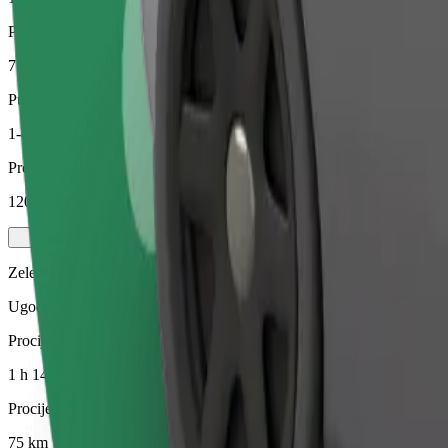
Procijenjena udaljenost
75 km
Putnici
1-4
Procijenjena cijena
120,20 €
Zelena
Ugodne vožnje u hibridnim i električnim vozilima
Procijenjeno trajanje putovanja
1 h 14 min
Procijenjena udaljenost
75 km