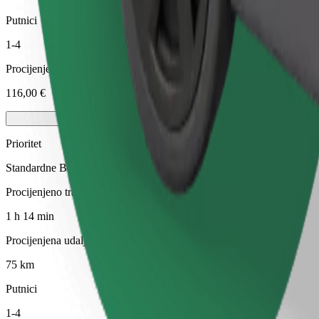
Putnici
1-4
Procijenjena cijena
116,00 €
Prioritet
Standardne Bolt vožnje s bržim preuzimanjem
Procijenjeno trajanje putovanja
1 h 14 min
Procijenjena udaljenost
75 km
Putnici
1-4