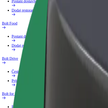
Postani dostavljač
Dodaj restoran ili trgovinu
Bolt Food
Postani dostavljač
Dodaj restoran ili trgovinu
Bolt Drive
Često postavljana pitanja
Prijavi vozilo
Bolt for Business
Pogodnosti