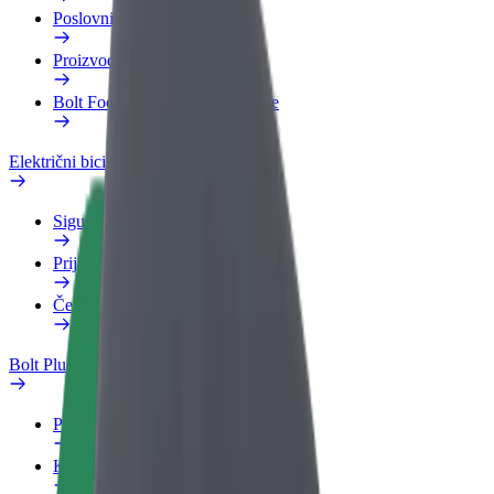
Poslovni profil
Proizvodi
Bolt Food za poslovne korisnike
Električni bicikli
Sigurnosni laboratorij
Prijavi problem
Često postavljana pitanja
Bolt Plus
Pogodnosti
Kako se pridružiti