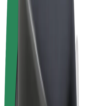
Uvjeti i odredbe
Privatnost
Kolačići
© 2026 Bolt Technology OÜ
Proizvodi
Vožnje
Romobili
Bolt Market
Bolt Food
Bolt Drive
Bolt for Business