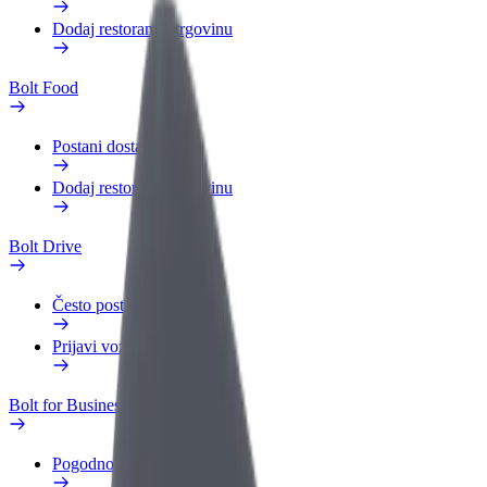
Dodaj restoran ili trgovinu
Bolt Food
Postani dostavljač
Dodaj restoran ili trgovinu
Bolt Drive
Često postavljana pitanja
Prijavi vozilo
Bolt for Business
Pogodnosti