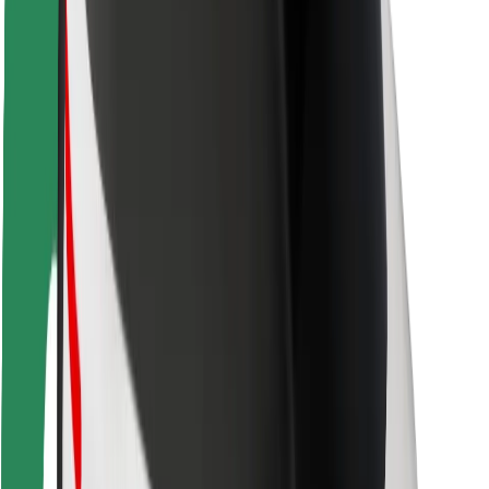
Sigurnost korisnika
Sigurnost vozača
Sigurnost na romobilu
Sigurnosni laboratorij
Gradovi
Lokacije
Gradska rješenja
Zračne luke
Bolt stanice za punjenje
Podrška
Za korisnike
Za vozače