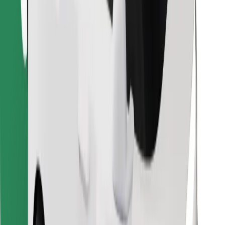
Pronađi svoje najdraže jelo!
Preuzmi aplikaciju Bolt Food