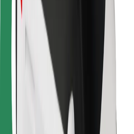
Za dostavljače
Bolt Food
Za vlasnike flota
Za restorane
Bolt for Business
Ostalo
Dobavljači
Uvjeti i odredbe
Kolačići
Sigurnost
Zatraži vožnju i putuj kroz nekoliko minuta!
Preuzmi aplikaciju Bolt