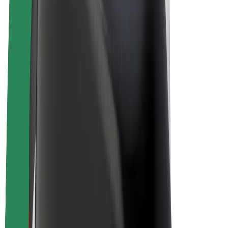
Električni bicikli
Bolt Plus
Zarađuj uz Bolt
Vozači
Zarada vozača
Dostavljači
Zarada dostavljača
Bolt Food trgovci
Flote
Franšize
Tvrtka
Karijere