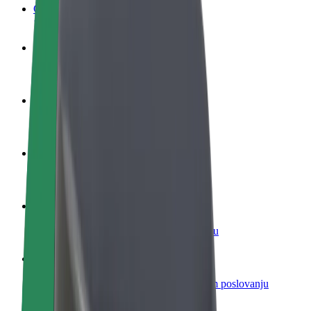
Često postavljana pitanja
Postani vozač
Zarađuj po vlastitim uvjetima
Postani dostavljač
Dostavljaj hranu i primaj tjedne isplate
Dodaj restoran ili trgovinu
Dosegni više kupaca i povećaj zaradu
Registriraj se kao vlasnik flote
Dodaj svoju flotu na Bolt i povećaj zaradu
Bolt for Business
Bolt proizvodi i usluge prilagođeni tvojem poslovanju