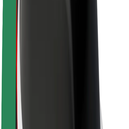
O platformi Bolt
Održivost uz Bolt
Projekt nula
Blog
Novosti
Smjernice za brend
Misija
Odnosi s investitorima
Vodstvo
Brend
Mediji
Urban Fund
Sigurnost