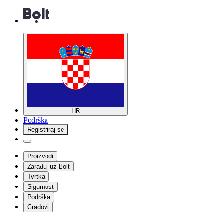
HR
Podrška
Registriraj se
Proizvodi
Zarađuj uz Bolt
Tvrtka
Sigurnost
Podrška
Gradovi