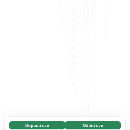
Dopusti sve
Odbiti sve
Neophodni (65)