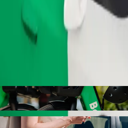
Zatraži vožnju
s Bolt vožnjom na zahtjev