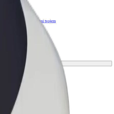
r Business
oizvodi i usluge prilagođeni tvojem
anju