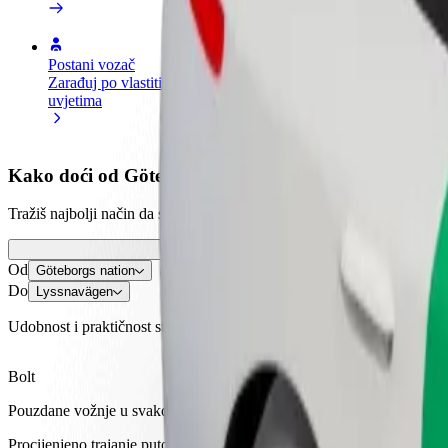
Postani vozač
Postani dostavljač
Dodaj
Zarađuj po vlastitim
Dostavljaj hranu i primaj tjedne
Doseg
uvjetima
isplate
zara
Kako doći od Göteborgs nation do Lyssnavägen
Tražiš najbolji način da stigneš od Göteborgs nation do Lyssnavägen? 
Od
Göteborgs nation
Do
Lyssnavägen
Udobnost i praktičnost su nadohvat ruke!
Bolt
Pouzdane vožnje u svakodnevnim automobilima srednje veličine.
Procijenjeno trajanje putovanja