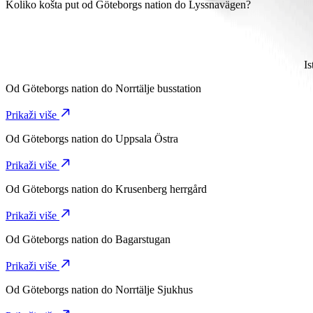
Potrebno je oko 13 min da stigneš od Göteborgs nation do Lyssnaväge
Koliko košta put od Göteborgs nation do Lyssnavägen?
Trošak vožnje od Göteborgs nation do Lyssnavägen s Bolt iznosi pr
Is
Od
Göteborgs nation
do
Norrtälje busstation
Prikaži više
Od
Göteborgs nation
do
Uppsala Östra
Prikaži više
Od
Göteborgs nation
do
Krusenberg herrgård
Prikaži više
Od
Göteborgs nation
do
Bagarstugan
Prikaži više
Od
Göteborgs nation
do
Norrtälje Sjukhus