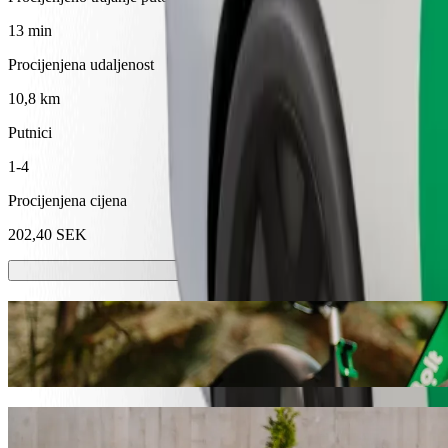
13 min
Procijenjena udaljenost
10,8 km
Putnici
1-4
Procijenjena cijena
202,40 SEK
Romobili ili e-bicikli
Kreći se po Uppsala sa skuterima ili e-biciklima
Preuzmi aplikaciju Bolt
Dođi od Göteborgs nation do Lyssnavägen 