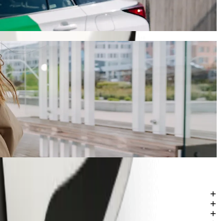
e trajati oko 13 min i koštati otprilike 202,40 SEK SEK. Bez obzira