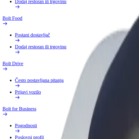
Dodaj restoran ili trgovinu
Bolt Food
Postani dostavljač
Dodaj restoran ili trgovinu
Bolt Drive
Često postavljana pitanja
Prijavi vozilo
Bolt for Business
Pogodnosti
Poslovni profil