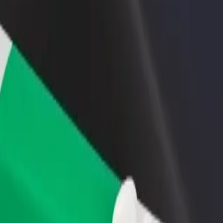
 restoran ili trgovinu
Registriraj se kao vlasnik flote
Bolt fo
ni više kupaca i povećaj
Dodaj svoju flotu na Bolt i povećaj
Bolt pr
du
zaradu
poslov
Istraži naše usluge i pronađi savršenu za svoje putovanje.
Preuzmi aplikaciju