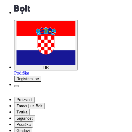
HR
Podrška
Registriraj se
Proizvodi
Zarađuj uz Bolt
Tvrtka
Sigurnost
Podrška
Gradovi