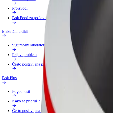
Proizvodi
Bolt Food za poslovne korisnike
Električni bicikli
Sigurnosni laboratorij
Prijavi problem
Često postavljana pitanja
Bolt Plus
Pogodnosti
Kako se pridružiti
Često postavljana pitanja