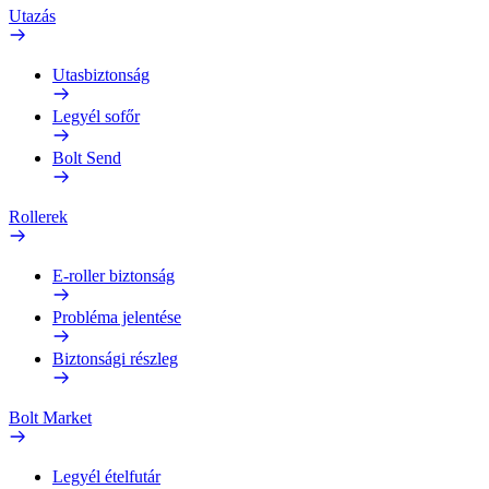
Utazás
Utasbiztonság
Legyél sofőr
Bolt Send
Rollerek
E-roller biztonság
Probléma jelentése
Biztonsági részleg
Bolt Market
Legyél ételfutár