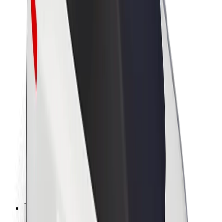
A Boltról
Fenntarthatóság a Boltnál
Project Zero
Blog
Sajtószoba
Brand
Küldetés
Befektetői kapcsolatok
Vezetőség
Márka
Média
Urban Fund
Biztonság