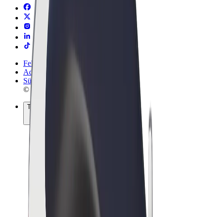
Felhasználási feltételek
Adatvédelem
Sütik
© 2026 Bolt Technology OÜ
Termékek
Utazás
Rollerek
Bolt Market
Bolt Food
Bolt Drive
Bolt cégeknek