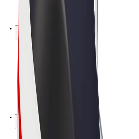
E-kerékpárok
Bolt Plus
Keress a Bolttal
Sofőrök
Sofőr kereset
Futárok
Futár kereset
Bolt Food kereskedők
Flották
Franchise-ok
A Bolt-ról
Karrier