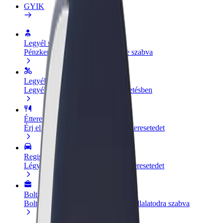
GYIK
Legyél sofőr
Pénzkereseti lehetőség igényeidre szabva
Legyél futár
Legyél futár és részesülj heti kifizetésben
Étterem vagy üzlet hozzáadása
Érj el több felhasználót és növeld keresetedet
Regisztrálj flottatulajdonosként
Légy Bolt flottapartner és növeld keresetedet
Bolt for Business
Bolt termékek és szolgáltatások a vállalatodra szabva