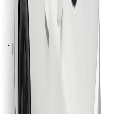
Ételfutároknak
Bolt Food
Flottapartnereknek
Éttermeknek
Bolt for Business
Egyéb
Beszállítók
Felhasználási feltételek
Sütik
Biztonság
Pár perc alatt ott vagyunk érted!
Bolt alkalmazás letöltése