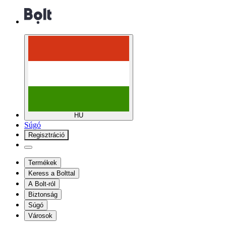
HU
Súgó
Regisztráció
Termékek
Keress a Bolttal
A Bolt-ról
Biztonság
Súgó
Városok