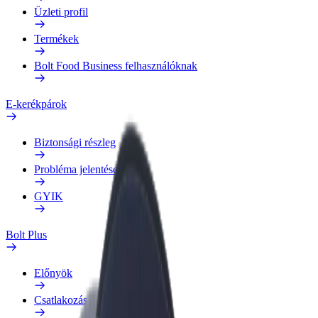
Üzleti profil
Termékek
Bolt Food Business felhasználóknak
E-kerékpárok
Biztonsági részleg
Probléma jelentése
GYIK
Bolt Plus
Előnyök
Csatlakozás