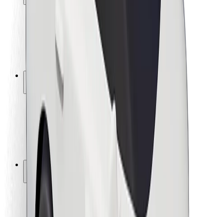
Utasbiztonság
Sofőr biztonság
E-roller biztonság
Biztonsági részleg
Városok
Lokációk
Városi megoldások
Repülőtér
Bolt töltőállomások
Súgó
Utasoknak
Sofőröknek