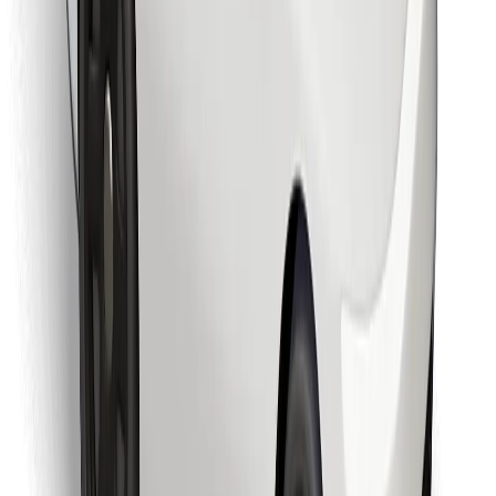
Találd meg kedvenc ételedet!
Bolt Food app letöltése