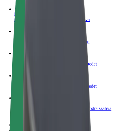
Legyél sofőr
Pénzkereseti lehetőség igényeidre szabva
Legyél futár
Legyél futár és részesülj heti kifizetésben
Étterem vagy üzlet hozzáadása
Érj el több felhasználót és növeld keresetedet
Regisztrálj flottatulajdonosként
Légy Bolt flottapartner és növeld keresetedet
Bolt for Business
Bolt termékek és szolgáltatások a vállalatodra szabva