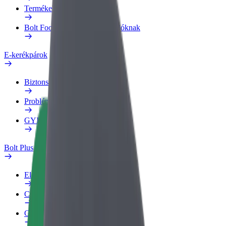
Termékek
Bolt Food Business felhasználóknak
E-kerékpárok
Biztonsági részleg
Probléma jelentése
GYIK
Bolt Plus
Előnyök
Csatlakozás
GYIK