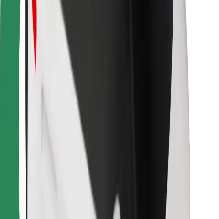
Bolt Food
Flottapartnereknek
Éttermeknek
Bolt for Business
Egyéb
Beszállítók
Felhasználási feltételek
Sütik
Biztonság
Pár perc alatt ott vagyunk érted!
Bolt alkalmazás letöltése
Találd meg kedvenc ételedet!