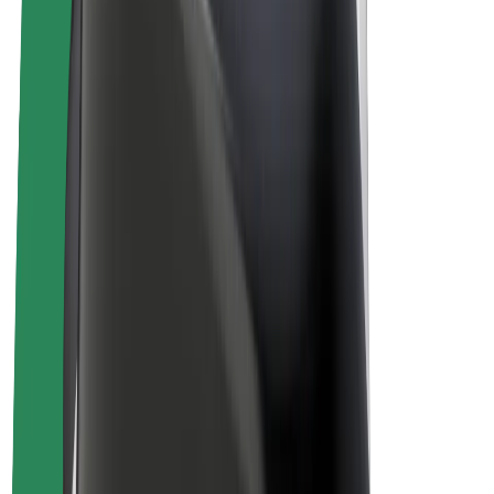
Bolt Plus
Keress a Bolttal
Sofőrök
Sofőr kereset
Futárok
Futár kereset
Bolt Food kereskedők
Flották
Franchise-ok
A Bolt-ról
Karrier
A Boltról