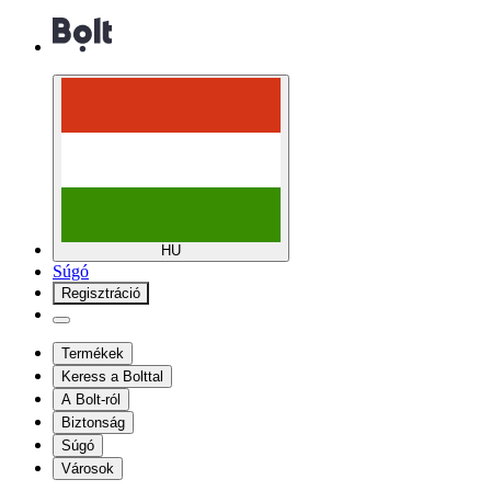
HU
Súgó
Regisztráció
Termékek
Keress a Bolttal
A Bolt-ról
Biztonság
Súgó
Városok