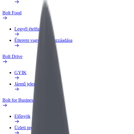
Bolt Food
Legyél ételfutár
Étterem vagy üzlet hozzáadása
Bolt Drive
GYIK
Jármű jelentése
Bolt for Business
Előnyök
Üzleti profil