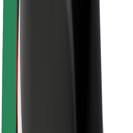
Fenntarthatóság a Boltnál
Project Zero
Blog
Sajtószoba
Brand
Küldetés
Befektetői kapcsolatok
Vezetőség
Márka
Média
Urban Fund
Biztonság
Utasbiztonság