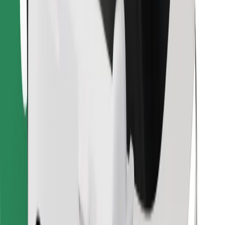
Bolt Food app letöltése