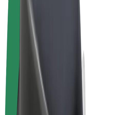
Felhasználási feltételek
Adatvédelem
Sütik
© 2026 Bolt Technology OÜ
Termékek
Utazás
Rollerek
Bolt Market
Bolt Food
Bolt Drive
Bolt cégeknek
E-kerékpárok