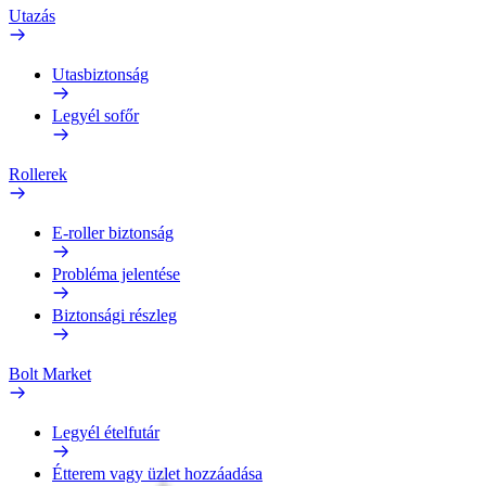
Utazás
Utasbiztonság
Legyél sofőr
Rollerek
E-roller biztonság
Probléma jelentése
Biztonsági részleg
Bolt Market
Legyél ételfutár
Étterem vagy üzlet hozzáadása