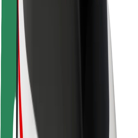
Sofőr biztonság
E-roller biztonság
Biztonsági részleg
Városok
Lokációk
Városi megoldások
Repülőtér
Bolt töltőállomások
Súgó
Utasoknak
Sofőröknek
Ételfutároknak