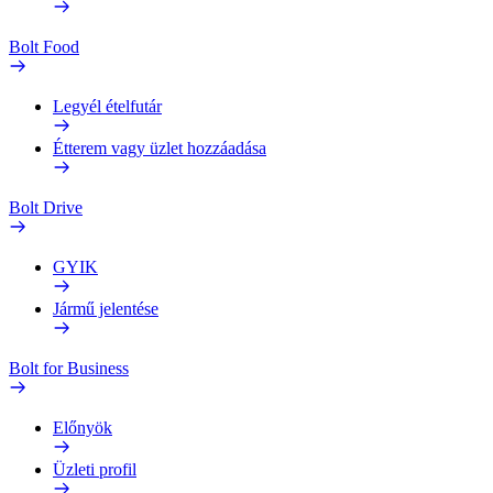
Bolt Food
Legyél ételfutár
Étterem vagy üzlet hozzáadása
Bolt Drive
GYIK
Jármű jelentése
Bolt for Business
Előnyök
Üzleti profil