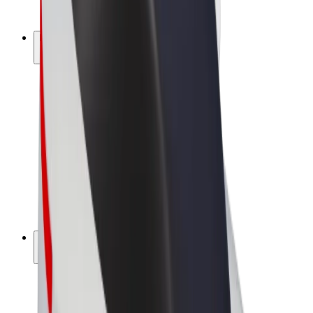
Bolt Plus
Keress a Bolttal
Sofőrök
Sofőr kereset
Futárok
Futár kereset
Bolt Food kereskedők
Flották
Franchise-ok
A Bolt-ról
Karrier
A Boltról