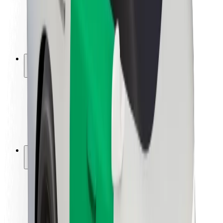
Sofőr biztonság
E-roller biztonság
Biztonsági részleg
Városok
Lokációk
Városi megoldások
Repülőtér
Bolt töltőállomások
Súgó
Utasoknak
Sofőröknek
Ételfutároknak