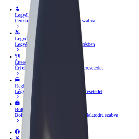
Legyél sofőr
Pénzkereseti lehetőség igényeidre szabva
Legyél futár
Legyél futár és részesülj heti kifizetésben
Étterem vagy üzlet hozzáadása
Érj el több felhasználót és növeld keresetedet
Regisztrálj flottatulajdonosként
Légy Bolt flottapartner és növeld keresetedet
Bolt for Business
Bolt termékek és szolgáltatások a vállalatodra szabva