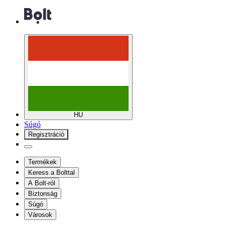
HU
Súgó
Regisztráció
Termékek
Keress a Bolttal
A Bolt-ról
Biztonság
Súgó
Városok