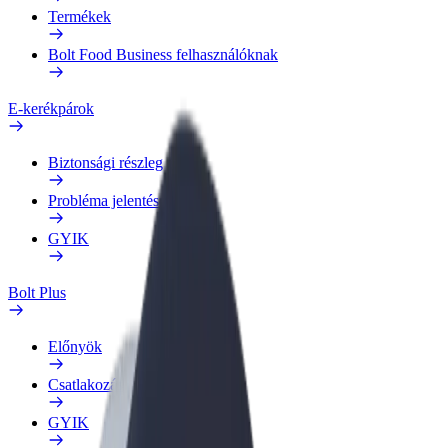
Termékek
Bolt Food Business felhasználóknak
E-kerékpárok
Biztonsági részleg
Probléma jelentése
GYIK
Bolt Plus
Előnyök
Csatlakozás
GYIK