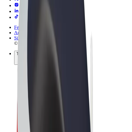
Felhasználási feltételek
Adatvédelem
Sütik
© 2026 Bolt Technology OÜ
Termékek
Utazás
Rollerek
Bolt Market
Bolt Food
Bolt Drive
Bolt cégeknek
E-kerékpárok