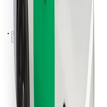
Bolt Food
Flottapartnereknek
Éttermeknek
Bolt for Business
Egyéb
Beszállítók
Felhasználási feltételek
Sütik
Biztonság
Pár perc alatt ott vagyunk érted!
Bolt alkalmazás letöltése
Találd meg kedvenc ételedet!