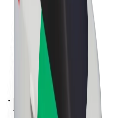
Fenntarthatóság a Boltnál
Project Zero
Blog
Sajtószoba
Brand
Küldetés
Befektetői kapcsolatok
Vezetőség
Márka
Média
Urban Fund
Biztonság
Utasbiztonság