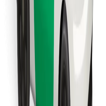
Bolt Food app letöltése