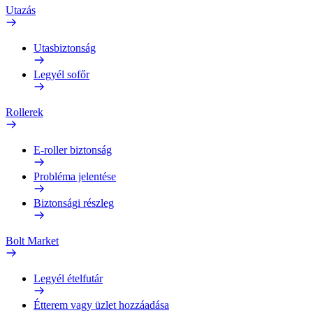
Utazás
Utasbiztonság
Legyél sofőr
Rollerek
E-roller biztonság
Probléma jelentése
Biztonsági részleg
Bolt Market
Legyél ételfutár
Étterem vagy üzlet hozzáadása