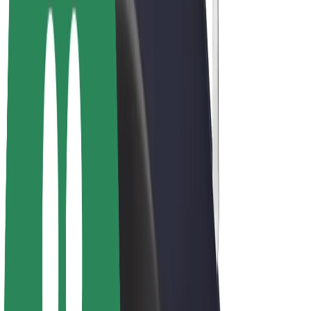
Bolt Plus
Keress a Bolttal
Sofőrök
Sofőr kereset
Futárok
Futár kereset
Bolt Food kereskedők
Flották
Franchise-ok
A Bolt-ról
Karrier
A Boltról