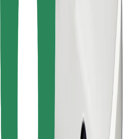
Bolt Food app letöltése