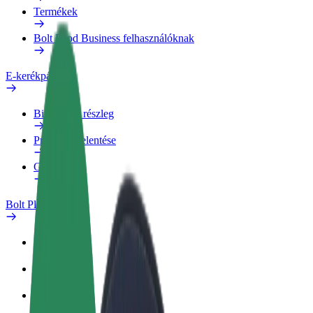
Termékek
Bolt Food Business felhasználóknak
E-kerékpárok
Biztonsági részleg
Probléma jelentése
GYIK
Bolt Plus
Előnyök
Csatlakozás
GYIK