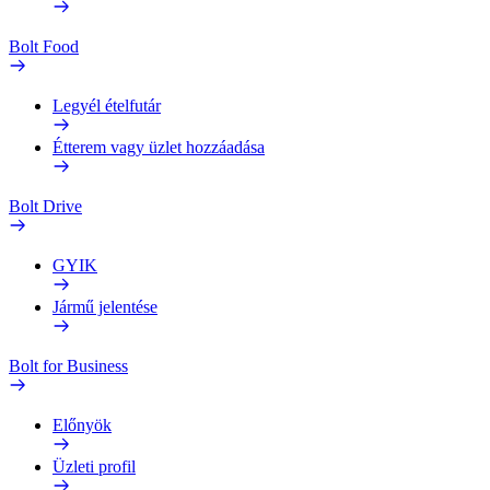
Bolt Food
Legyél ételfutár
Étterem vagy üzlet hozzáadása
Bolt Drive
GYIK
Jármű jelentése
Bolt for Business
Előnyök
Üzleti profil