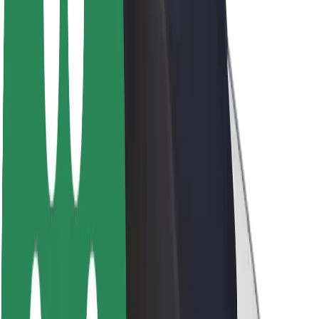
Fenntarthatóság a Boltnál
Project Zero
Blog
Sajtószoba
Brand
Küldetés
Befektetői kapcsolatok
Vezetőség
Márka
Média
Urban Fund
Biztonság
Utasbiztonság