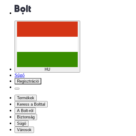
HU
Súgó
Regisztráció
Termékek
Keress a Bolttal
A Bolt-ról
Biztonság
Súgó
Városok