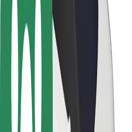
Sofőr biztonság
E-roller biztonság
Biztonsági részleg
Városok
Lokációk
Városi megoldások
Repülőtér
Bolt töltőállomások
Súgó
Utasoknak
Sofőröknek
Ételfutároknak