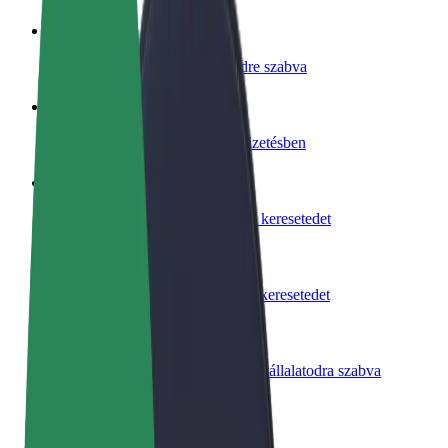
Legyél sofőr
Pénzkereseti lehetőség igényeidre szabva
Legyél futár
Legyél futár és részesülj heti kifizetésben
Étterem vagy üzlet hozzáadása
Érj el több felhasználót és növeld keresetedet
Regisztrálj flottatulajdonosként
Légy Bolt flottapartner és növeld keresetedet
Bolt for Business
Bolt termékek és szolgáltatások a vállalatodra szabva