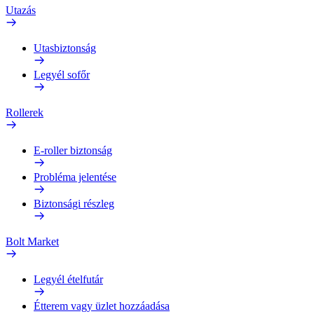
Utazás
Utasbiztonság
Legyél sofőr
Rollerek
E-roller biztonság
Probléma jelentése
Biztonsági részleg
Bolt Market
Legyél ételfutár
Étterem vagy üzlet hozzáadása