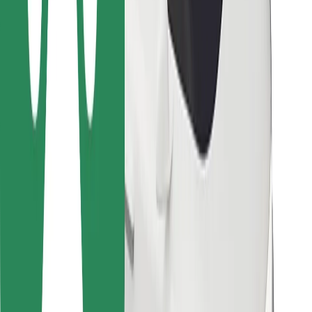
Bolt Food
Flottapartnereknek
Éttermeknek
Bolt for Business
Egyéb
Beszállítók
Felhasználási feltételek
Sütik
Biztonság
Pár perc alatt ott vagyunk érted!
Bolt alkalmazás letöltése
Találd meg kedvenc ételedet!