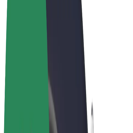
Felhasználási feltételek
Adatvédelem
Sütik
© 2026 Bolt Technology OÜ
Termékek
Utazás
Rollerek
Bolt Market
Bolt Food
Bolt Drive
Bolt cégeknek
E-kerékpárok