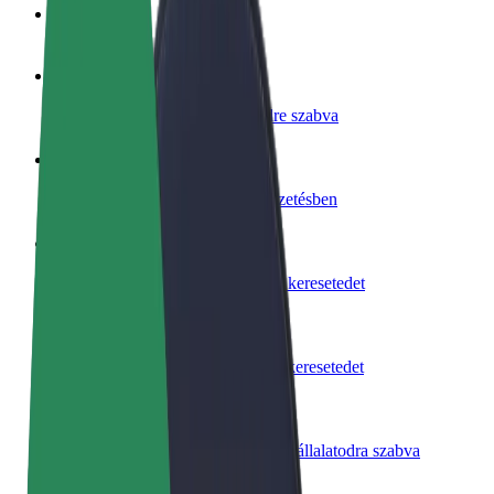
GYIK
Legyél sofőr
Pénzkereseti lehetőség igényeidre szabva
Legyél futár
Legyél futár és részesülj heti kifizetésben
Étterem vagy üzlet hozzáadása
Érj el több felhasználót és növeld keresetedet
Regisztrálj flottatulajdonosként
Légy Bolt flottapartner és növeld keresetedet
Bolt for Business
Bolt termékek és szolgáltatások a vállalatodra szabva