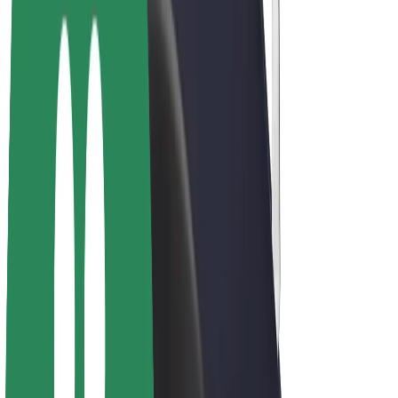
E-kerékpárok
Bolt Plus
Keress a Bolttal
Sofőrök
Sofőr kereset
Futárok
Futár kereset
Bolt Food kereskedők
Flották
Franchise-ok
A Bolt-ról
Karrier