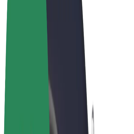
Felhasználási feltételek
Adatvédelem
Sütik
© 2026 Bolt Technology OÜ
Termékek
Utazás
Rollerek
Bolt Market
Bolt Food
Bolt Drive
Bolt cégeknek