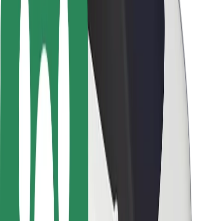
Utasbiztonság
Sofőr biztonság
E-roller biztonság
Biztonsági részleg
Városok
Lokációk
Városi megoldások
Repülőtér
Bolt töltőállomások
Súgó
Utasoknak
Sofőröknek