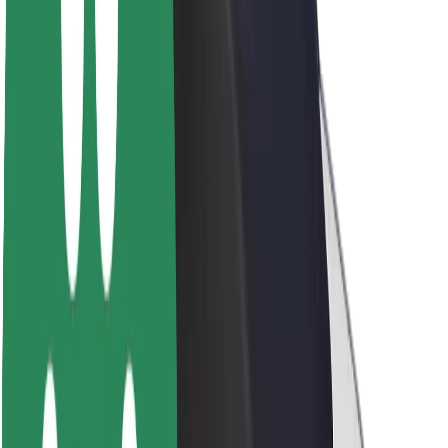
A Boltról
Fenntarthatóság a Boltnál
Project Zero
Blog
Sajtószoba
Brand
Küldetés
Befektetői kapcsolatok
Vezetőség
Márka
Média
Urban Fund
Biztonság