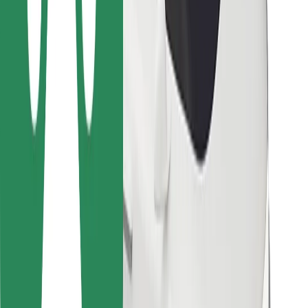
Ételfutároknak
Bolt Food
Flottapartnereknek
Éttermeknek
Bolt for Business
Egyéb
Beszállítók
Felhasználási feltételek
Sütik
Biztonság
Pár perc alatt ott vagyunk érted!
Bolt alkalmazás letöltése