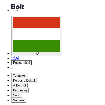
HU
Súgó
Regisztráció
Termékek
Keress a Bolttal
A Bolt-ról
Biztonság
Súgó
Városok