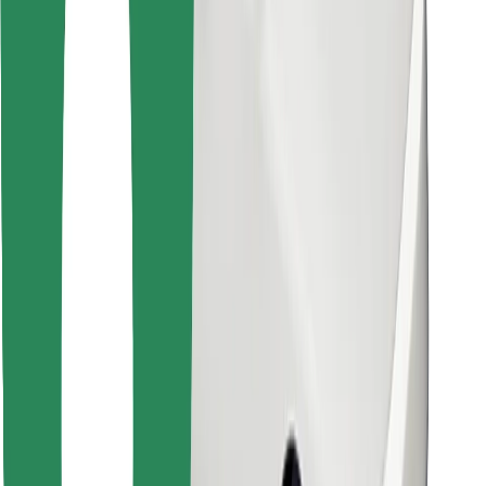
Találd meg kedvenc ételedet!
Bolt Food app letöltése