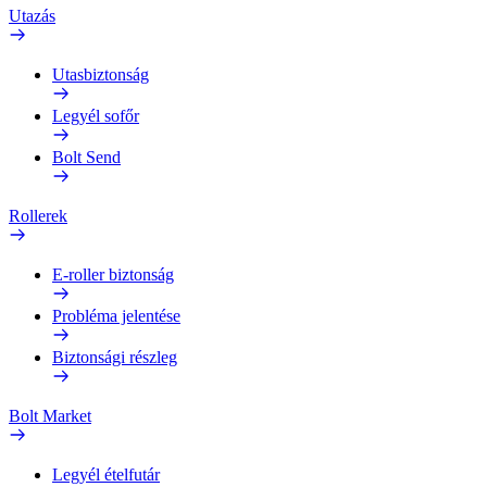
Utazás
Utasbiztonság
Legyél sofőr
Bolt Send
Rollerek
E-roller biztonság
Probléma jelentése
Biztonsági részleg
Bolt Market
Legyél ételfutár