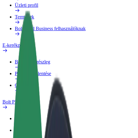
Üzleti profil
Termékek
Bolt Food Business felhasználóknak
E-kerékpárok
Biztonsági részleg
Probléma jelentése
GYIK
Bolt Plus
Előnyök
Csatlakozás