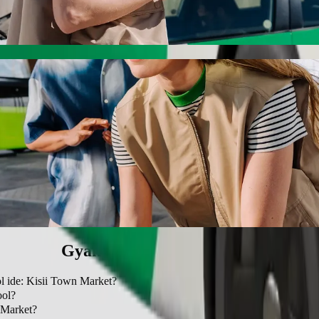
arket eléréséhez. A Bolttal az utazás körülbelül 1 ó 50 p időt vesz ig
ool és Kisii Town Market között
.
mentes járműveket kínál.
t Basic szolgáltatással.
Gyakran ismételt kérdések
l ide: Kisii Town Market?
hool ide: Kisii Town Market ezzel: Bolt, ami körülbelül 3367,90 KES
ool?
igh School helytől.
 Market?