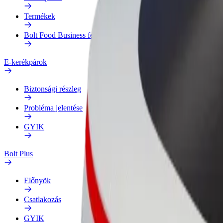
Termékek
Bolt Food Business felhasználóknak
E-kerékpárok
Biztonsági részleg
Probléma jelentése
GYIK
Bolt Plus
Előnyök
Csatlakozás
GYIK