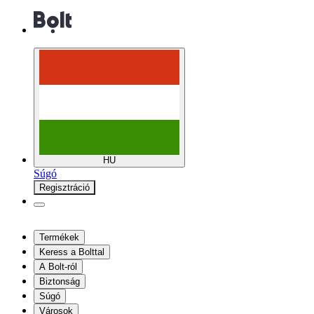
HU
Súgó
Regisztráció
Termékek
Keress a Bolttal
A Bolt-ról
Biztonság
Súgó
Városok