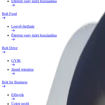
Étterem vagy üzlet hozzáadása
Bolt Food
Legyél ételfutár
Étterem vagy üzlet hozzáadása
Bolt Drive
GYIK
Jármű jelentése
Bolt for Business
Előnyök
Üzleti profil