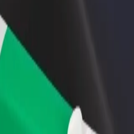
Étterem vagy üzlet hozzáadása
Regisztrálj flottatulajdonosként
Érj el több felhasználót és növeld
Légy Bolt flottapartner és növeld
keresetedet
keresetedet
et között
rket között? Fedezd fel szolgáltatásainkat, és találd meg a tökéletes
Irány az alkalmazás