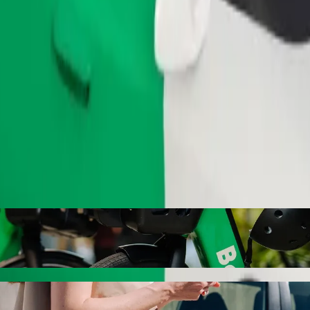
Fuvar rendelése
: Kisii Town Market Bolt utasszállítással