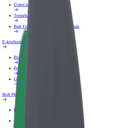
Üzleti profil
Termékek
Bolt Food Business felhasználóknak
E-kerékpárok
Biztonsági részleg
Probléma jelentése
GYIK
Bolt Plus
Előnyök
Csatlakozás