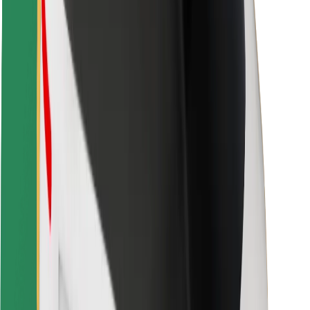
Utasbiztonság
Sofőr biztonság
E-roller biztonság
Biztonsági részleg
Városok
Lokációk
Városi megoldások
Repülőtér
Bolt töltőállomások
Súgó
Utasoknak
Sofőröknek