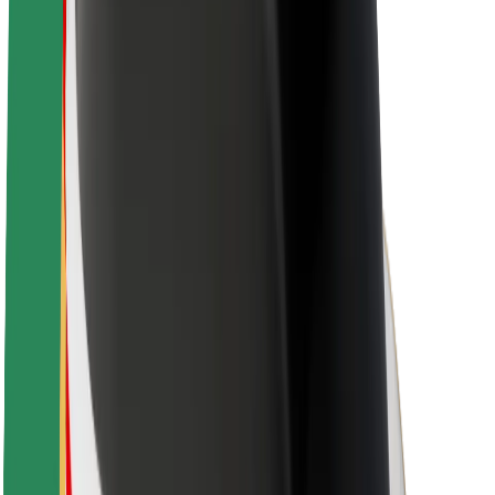
A Boltról
Fenntarthatóság a Boltnál
Project Zero
Blog
Sajtószoba
Brand
Küldetés
Befektetői kapcsolatok
Vezetőség
Márka
Média
Urban Fund
Biztonság