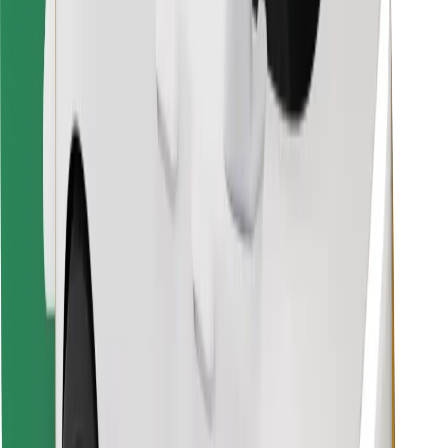
Találd meg kedvenc ételedet!
Bolt Food app letöltése