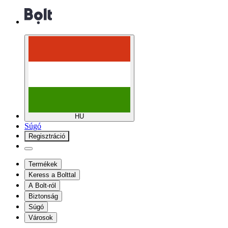
HU
Súgó
Regisztráció
Termékek
Keress a Bolttal
A Bolt-ról
Biztonság
Súgó
Városok