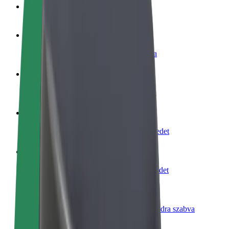
GYIK
Legyél sofőr
Pénzkereseti lehetőség igényeidre szabva
Legyél futár
Legyél futár és részesülj heti kifizetésben
Étterem vagy üzlet hozzáadása
Érj el több felhasználót és növeld keresetedet
Regisztrálj flottatulajdonosként
Légy Bolt flottapartner és növeld keresetedet
Bolt for Business
Bolt termékek és szolgáltatások a vállalatodra szabva