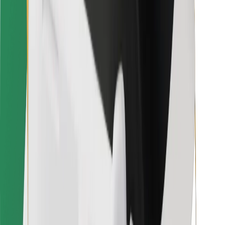
Ételfutároknak
Bolt Food
Flottapartnereknek
Éttermeknek
Bolt for Business
Egyéb
Beszállítók
Felhasználási feltételek
Sütik
Biztonság
Pár perc alatt ott vagyunk érted!
Bolt alkalmazás letöltése