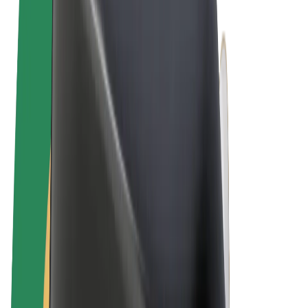
Felhasználási feltételek
Adatvédelem
Sütik
© 2026 Bolt Technology OÜ
Termékek
Utazás
Rollerek
Bolt Market
Bolt Food
Bolt Drive
Bolt cégeknek