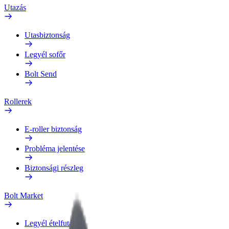
Utazás
Utasbiztonság
Legyél sofőr
Bolt Send
Rollerek
E-roller biztonság
Probléma jelentése
Biztonsági részleg
Bolt Market
Legyél ételfutár