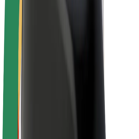
E-kerékpárok
Bolt Plus
Keress a Bolttal
Sofőrök
Sofőr kereset
Futárok
Futár kereset
Bolt Food kereskedők
Flották
Franchise-ok
A Bolt-ról
Karrier