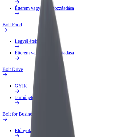
Étterem vagy üzlet hozzáadása
Bolt Food
Legyél ételfutár
Étterem vagy üzlet hozzáadása
Bolt Drive
GYIK
Jármű jelentése
Bolt for Business
Előnyök