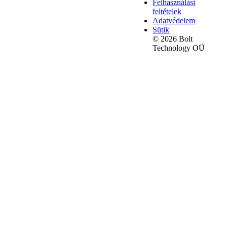
Felhasználási
feltételek
Adatvédelem
Sütik
© 2026 Bolt
Technology OÜ