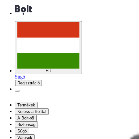
HU
Súgó
Regisztráció
Termékek
Keress a Bolttal
A Bolt-ról
Biztonság
Súgó
Városok