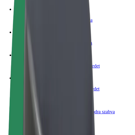
Legyél sofőr
Pénzkereseti lehetőség igényeidre szabva
Legyél futár
Legyél futár és részesülj heti kifizetésben
Étterem vagy üzlet hozzáadása
Érj el több felhasználót és növeld keresetedet
Regisztrálj flottatulajdonosként
Légy Bolt flottapartner és növeld keresetedet
Bolt for Business
Bolt termékek és szolgáltatások a vállalatodra szabva