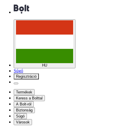
HU
Súgó
Regisztráció
Termékek
Keress a Bolttal
A Bolt-ról
Biztonság
Súgó
Városok