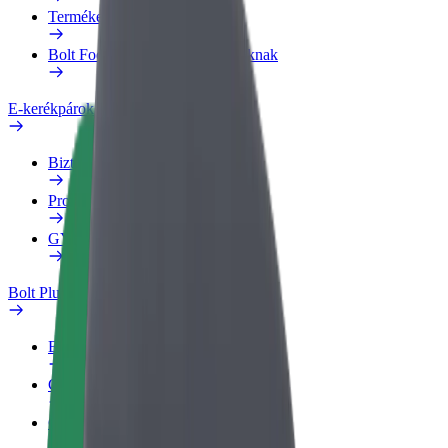
Termékek
Bolt Food Business felhasználóknak
E-kerékpárok
Biztonsági részleg
Probléma jelentése
GYIK
Bolt Plus
Előnyök
Csatlakozás
GYIK