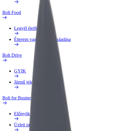
Bolt Food
Legyél ételfutár
Étterem vagy üzlet hozzáadása
Bolt Drive
GYIK
Jármű jelentése
Bolt for Business
Előnyök
Üzleti profil