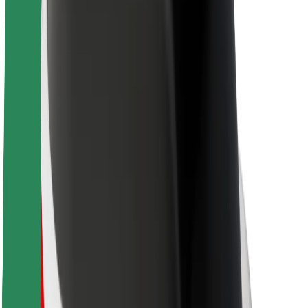
Fenntarthatóság a Boltnál
Project Zero
Blog
Sajtószoba
Brand
Küldetés
Befektetői kapcsolatok
Vezetőség
Márka
Média
Urban Fund
Biztonság
Utasbiztonság