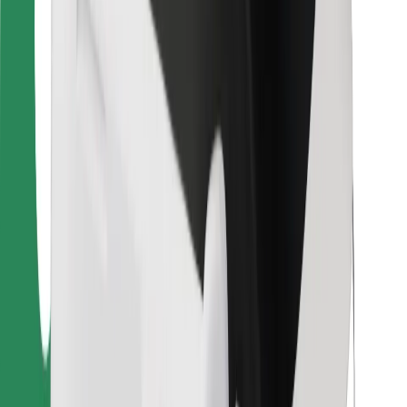
Bolt Food
Flottapartnereknek
Éttermeknek
Bolt for Business
Egyéb
Beszállítók
Felhasználási feltételek
Sütik
Biztonság
Pár perc alatt ott vagyunk érted!
Bolt alkalmazás letöltése
Találd meg kedvenc ételedet!