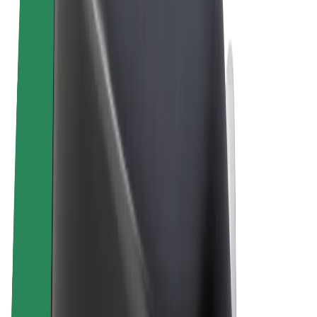
Felhasználási feltételek
Adatvédelem
Sütik
© 2026 Bolt Technology OÜ
Termékek
Utazás
Rollerek
Bolt Market
Bolt Food
Bolt Drive
Bolt cégeknek
E-kerékpárok