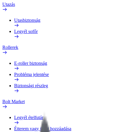
Utazás
Utasbiztonság
Legyél sofőr
Rollerek
E-roller biztonság
Probléma jelentése
Biztonsági részleg
Bolt Market
Legyél ételfutár
Étterem vagy üzlet hozzáadása