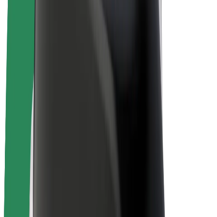
Bolt Plus
Keress a Bolttal
Sofőrök
Sofőr kereset
Futárok
Futár kereset
Bolt Food kereskedők
Flották
Franchise-ok
A Bolt-ról
Karrier
A Boltról