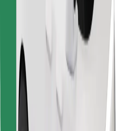
Bolt Food app letöltése