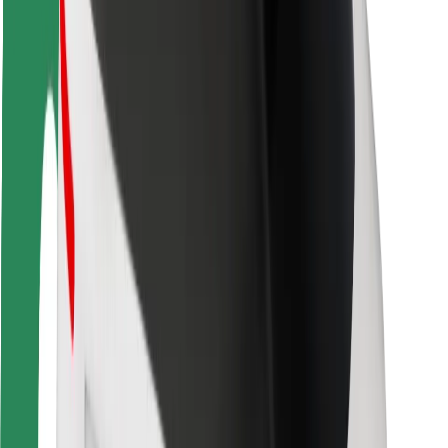
Sofőr biztonság
E-roller biztonság
Biztonsági részleg
Városok
Lokációk
Városi megoldások
Repülőtér
Bolt töltőállomások
Súgó
Utasoknak
Sofőröknek
Ételfutároknak