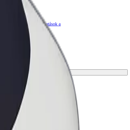
Bolt for Business
Bolt termékek és szolgáltatások a
vállalatodra szabva
 az utazásodhoz.