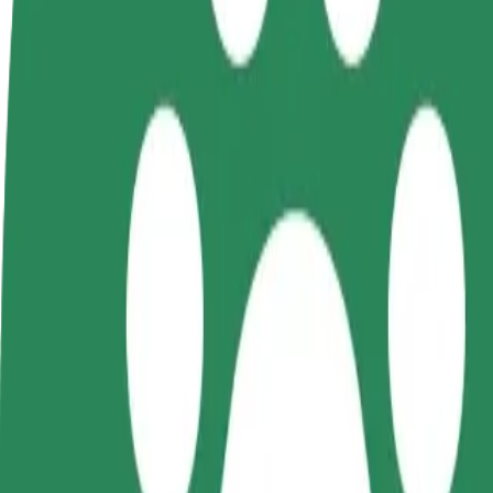
Legyél sofőr
Legyél futár
Pénzkereseti lehetőség
Legyél futár és részesülj heti
igényeidre szabva
kifizetésben
Utazás Dworzec Lokalny és Rejtana / Kopisto között
A leggyorsabb utat keresed Dworzec Lokalny és Rejtana / Kopisto közö
Feladó
Dworzec Lokalny
Címzett
Rejtana / Kopisto
A kényelem és komfort már csak pár érintésre van!
Taxi
Megbízható fuvarok hétköznapi, közepes méretű járművekkel.
Becsült utazási idő