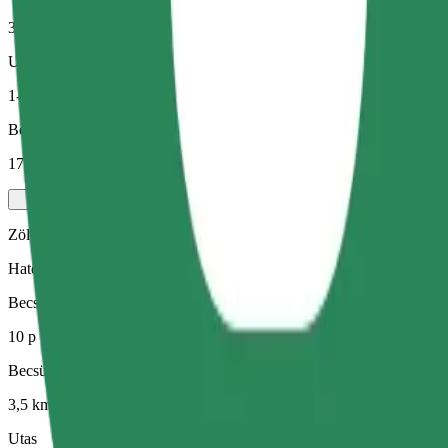
3,5 km
Utas
1-4
Becsült ár
17,10 PLN
Zöld
Hatékony fuvarok hibrid és elektromos járművekkel
Becsült utazási idő
10 p
Becsült távolság
3,5 km
Utas