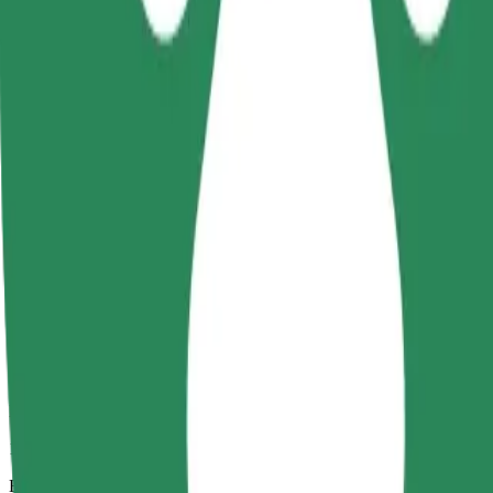
10 p
Becsült távolság
3,5 km
Utas
1-4
Becsült ár
8,50 PLN
Kényelem
Nagyobb autók, amelyek több lábtérrel és tárolóhellyel rendelkeznek
Becsült utazási idő
10 p
Becsült távolság