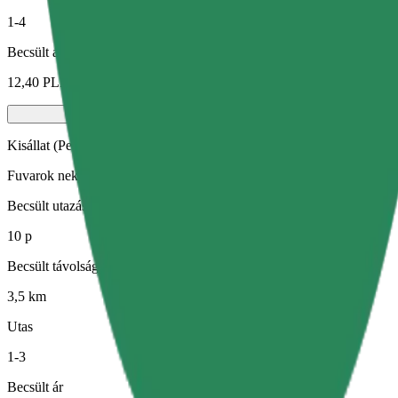
1-4
Becsült ár
12,40 PLN
Kisállat (Pet)
Fuvarok neked és kisállatodnak. A kutyáknak kötőszárat kell viselniük
Becsült utazási idő
10 p
Becsült távolság
3,5 km
Utas
1-3
Becsült ár