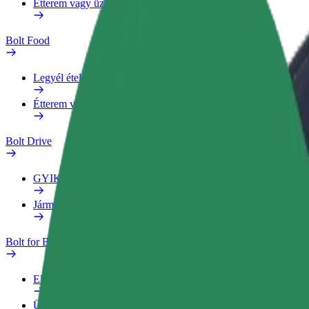
Étterem vagy üzlet hozzáadása
Bolt Food
Legyél ételfutár
Étterem vagy üzlet hozzáadása
Bolt Drive
GYIK
Jármű jelentése
Bolt for Business
Előnyök
Üzleti profil