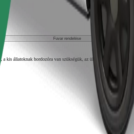
Fuvar rendelése
, a kis állatoknak hordozóra van szükségük, az üléseket takaróval vagy