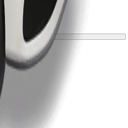
 párnával kell védeni.