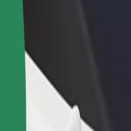
Étterem vagy üzlet hozzáadása
Regisztrálj flottatulajdonosként
Érj el több felhasználót és növeld
Légy Bolt flottapartner és növeld
keresetedet
keresetedet
tt? Fedezd fel szolgáltatásainkat, és találd meg a tökéletes megoldást
Irány az alkalmazás