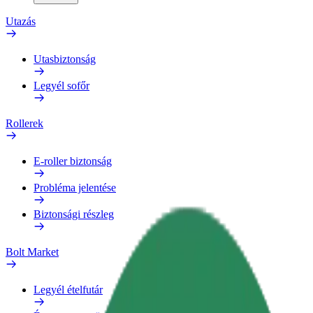
Utazás
Utasbiztonság
Legyél sofőr
Rollerek
E-roller biztonság
Probléma jelentése
Biztonsági részleg
Bolt Market
Legyél ételfutár