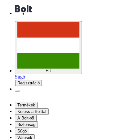
HU
Súgó
Regisztráció
Termékek
Keress a Bolttal
A Bolt-ról
Biztonság
Súgó
Városok