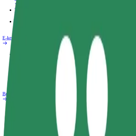
Termékek
Bolt Food Business felhasználóknak
E-kerékpárok
Biztonsági részleg
Probléma jelentése
GYIK
Bolt Plus
Előnyök
Csatlakozás
GYIK