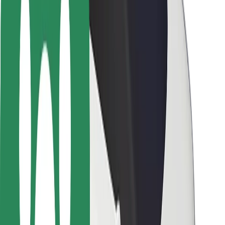
Sofőr biztonság
E-roller biztonság
Biztonsági részleg
Városok
Lokációk
Városi megoldások
Repülőtér
Bolt töltőállomások
Súgó
Utasoknak
Sofőröknek
Ételfutároknak