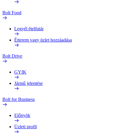
Bolt Food
Legyél ételfutár
Étterem vagy üzlet hozzáadása
Bolt Drive
GYIK
Jármű jelentése
Bolt for Business
Előnyök
Üzleti profil