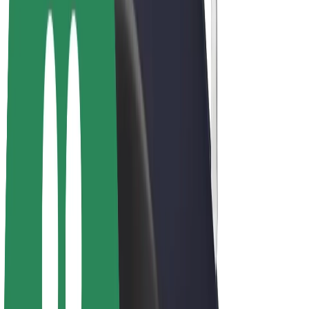
Bolt Plus
Keress a Bolttal
Sofőrök
Sofőr kereset
Futárok
Futár kereset
Bolt Food kereskedők
Flották
Franchise-ok
A Bolt-ról
Karrier
A Boltról