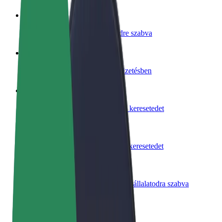
Legyél sofőr
Pénzkereseti lehetőség igényeidre szabva
Legyél futár
Legyél futár és részesülj heti kifizetésben
Étterem vagy üzlet hozzáadása
Érj el több felhasználót és növeld keresetedet
Regisztrálj flottatulajdonosként
Légy Bolt flottapartner és növeld keresetedet
Bolt for Business
Bolt termékek és szolgáltatások a vállalatodra szabva