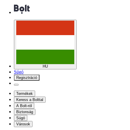
HU
Súgó
Regisztráció
Termékek
Keress a Bolttal
A Bolt-ról
Biztonság
Súgó
Városok