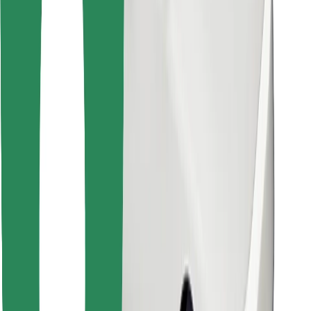
Bolt Food app letöltése