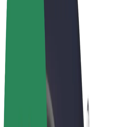
Felhasználási feltételek
Adatvédelem
Sütik
© 2026 Bolt Technology OÜ
Termékek
Utazás
Rollerek
Bolt Market
Bolt Food
Bolt Drive
Bolt cégeknek
E-kerékpárok