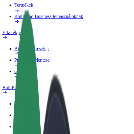
Termékek
Bolt Food Business felhasználóknak
E-kerékpárok
Biztonsági részleg
Probléma jelentése
GYIK
Bolt Plus
Előnyök
Csatlakozás
GYIK