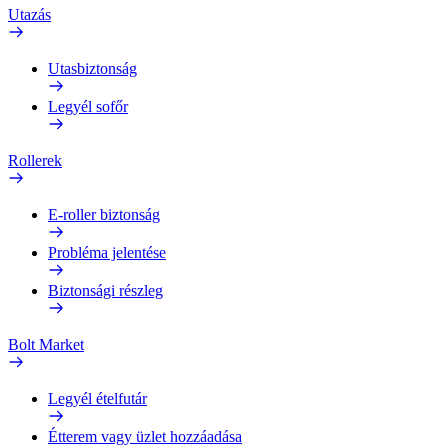
Utazás
Utasbiztonság
Legyél sofőr
Rollerek
E-roller biztonság
Probléma jelentése
Biztonsági részleg
Bolt Market
Legyél ételfutár
Étterem vagy üzlet hozzáadása