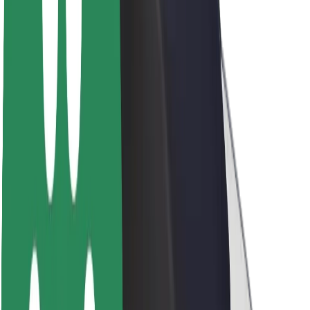
Fenntarthatóság a Boltnál
Project Zero
Blog
Sajtószoba
Brand
Küldetés
Befektetői kapcsolatok
Vezetőség
Márka
Média
Urban Fund
Biztonság
Utasbiztonság