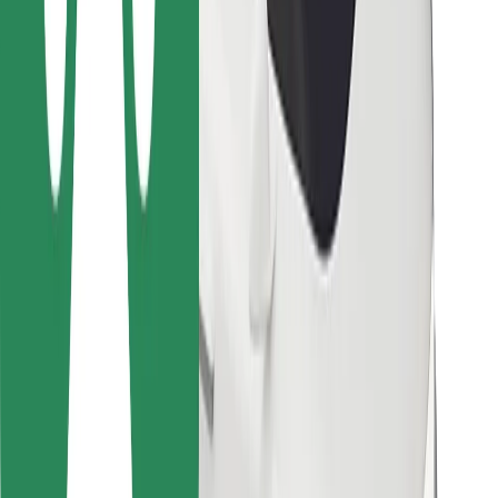
Bolt Food
Flottapartnereknek
Éttermeknek
Bolt for Business
Egyéb
Beszállítók
Felhasználási feltételek
Sütik
Biztonság
Pár perc alatt ott vagyunk érted!
Bolt alkalmazás letöltése
Találd meg kedvenc ételedet!