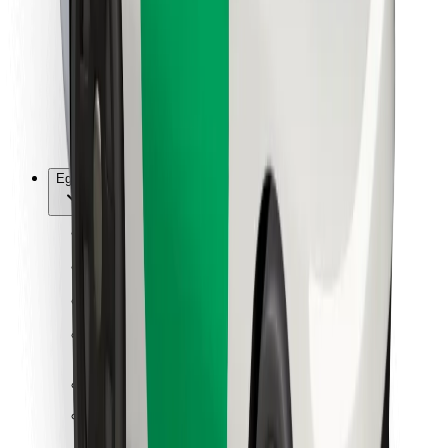
Ételfutároknak
Bolt Food
Flottapartnereknek
Éttermeknek
Bolt for Business
Egyéb
Beszállítók
Felhasználási feltételek
Sütik
Biztonság
Pár perc alatt ott vagyunk érted!
Bolt alkalmazás letöltése