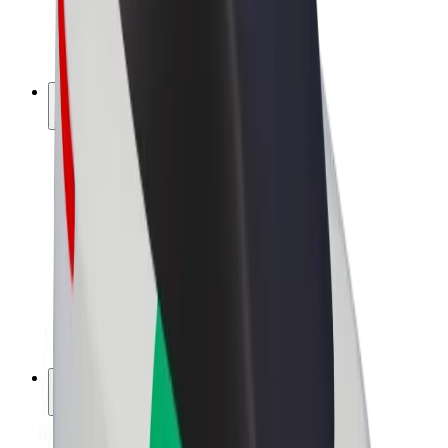
E-kerékpárok
Bolt Plus
Keress a Bolttal
Sofőrök
Sofőr kereset
Futárok
Futár kereset
Bolt Food kereskedők
Flották
Franchise-ok
A Bolt-ról
Karrier