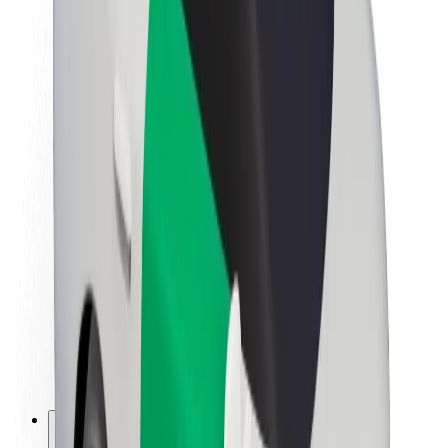
A Boltról
Fenntarthatóság a Boltnál
Project Zero
Blog
Sajtószoba
Brand
Küldetés
Befektetői kapcsolatok
Vezetőség
Márka
Média
Urban Fund
Biztonság