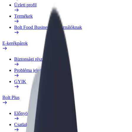
Üzleti profil
Termékek
Bolt Food Business felhasználóknak
E-kerékpárok
Biztonsági részleg
Probléma jelentése
GYIK
Bolt Plus
Előnyök
Csatlakozás