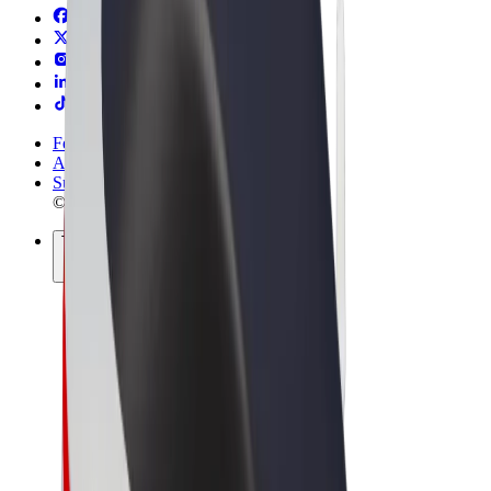
Felhasználási feltételek
Adatvédelem
Sütik
© 2026 Bolt Technology OÜ
Termékek
Utazás
Rollerek
Bolt Market
Bolt Food
Bolt Drive
Bolt cégeknek