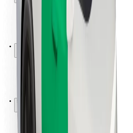
Utasbiztonság
Sofőr biztonság
E-roller biztonság
Biztonsági részleg
Városok
Lokációk
Városi megoldások
Repülőtér
Bolt töltőállomások
Súgó
Utasoknak
Sofőröknek