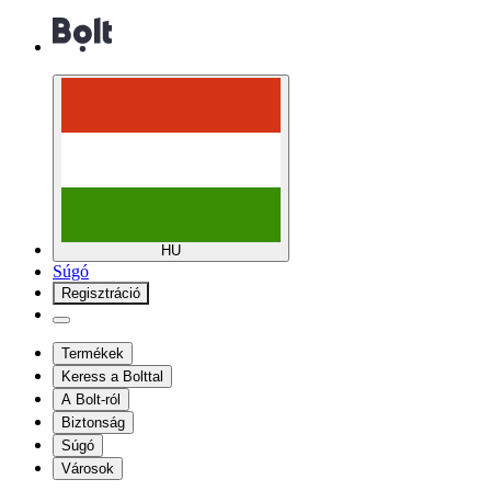
HU
Súgó
Regisztráció
Termékek
Keress a Bolttal
A Bolt-ról
Biztonság
Súgó
Városok