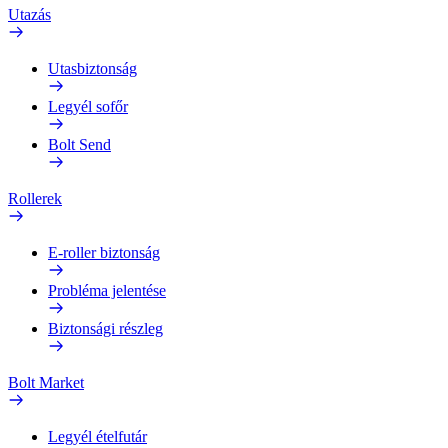
Utazás
Utasbiztonság
Legyél sofőr
Bolt Send
Rollerek
E-roller biztonság
Probléma jelentése
Biztonsági részleg
Bolt Market
Legyél ételfutár