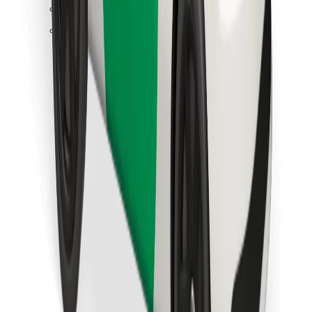
Találd meg kedvenc ételedet!
Bolt Food app letöltése