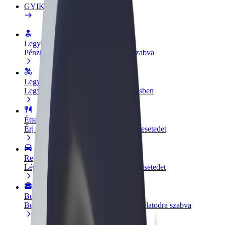
GYIK
Legyél sofőr
Pénzkereseti lehetőség igényeidre szabva
Legyél futár
Legyél futár és részesülj heti kifizetésben
Étterem vagy üzlet hozzáadása
Érj el több felhasználót és növeld keresetedet
Regisztrálj flottatulajdonosként
Légy Bolt flottapartner és növeld keresetedet
Bolt for Business
Bolt termékek és szolgáltatások a vállalatodra szabva