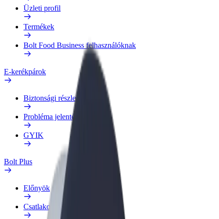
Üzleti profil
Termékek
Bolt Food Business felhasználóknak
E-kerékpárok
Biztonsági részleg
Probléma jelentése
GYIK
Bolt Plus
Előnyök
Csatlakozás