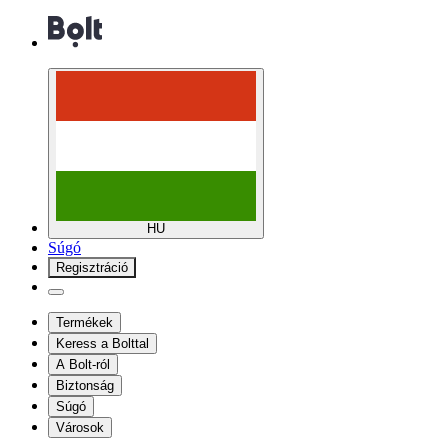
HU
Súgó
Regisztráció
Termékek
Keress a Bolttal
A Bolt-ról
Biztonság
Súgó
Városok