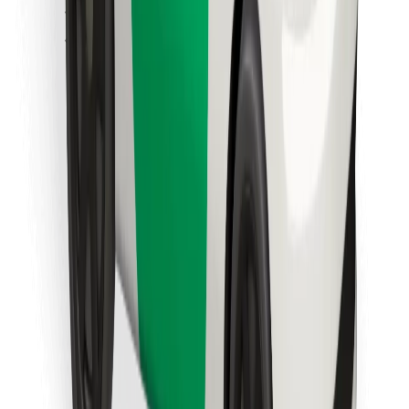
Találd meg kedvenc ételedet!
Bolt Food app letöltése