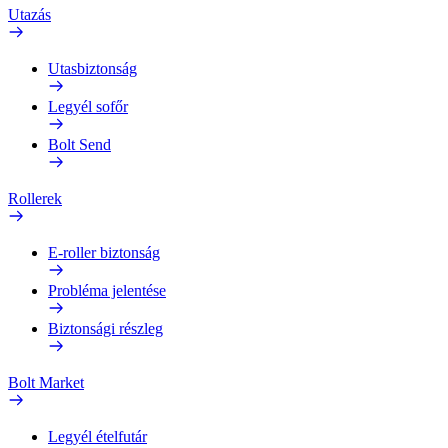
Utazás
Utasbiztonság
Legyél sofőr
Bolt Send
Rollerek
E-roller biztonság
Probléma jelentése
Biztonsági részleg
Bolt Market
Legyél ételfutár