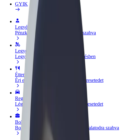
GYIK
Legyél sofőr
Pénzkereseti lehetőség igényeidre szabva
Legyél futár
Legyél futár és részesülj heti kifizetésben
Étterem vagy üzlet hozzáadása
Érj el több felhasználót és növeld keresetedet
Regisztrálj flottatulajdonosként
Légy Bolt flottapartner és növeld keresetedet
Bolt for Business
Bolt termékek és szolgáltatások a vállalatodra szabva