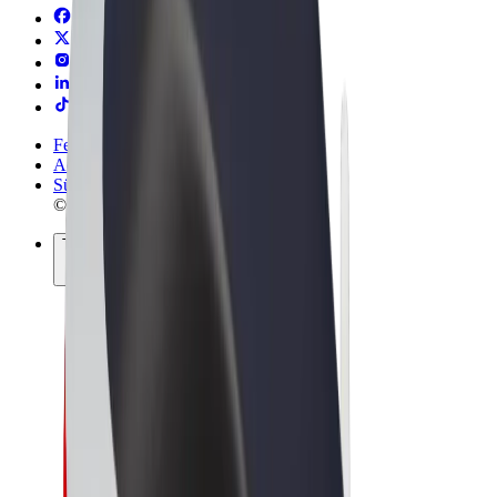
Felhasználási feltételek
Adatvédelem
Sütik
© 2026 Bolt Technology OÜ
Termékek
Utazás
Rollerek
Bolt Market
Bolt Food
Bolt Drive
Bolt cégeknek