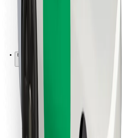
Ételfutároknak
Bolt Food
Flottapartnereknek
Éttermeknek
Bolt for Business
Egyéb
Beszállítók
Felhasználási feltételek
Sütik
Biztonság
Pár perc alatt ott vagyunk érted!
Bolt alkalmazás letöltése