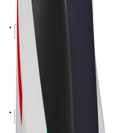
E-kerékpárok
Bolt Plus
Keress a Bolttal
Sofőrök
Sofőr kereset
Futárok
Futár kereset
Bolt Food kereskedők
Flották
Franchise-ok
A Bolt-ról
Karrier