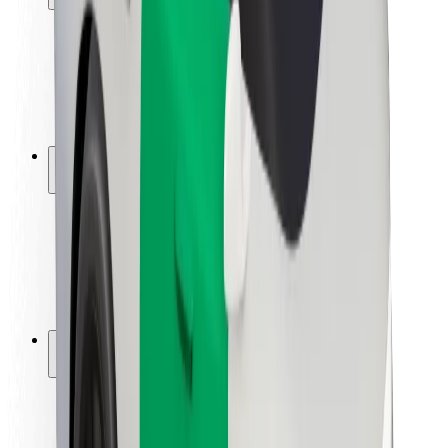
Utasbiztonság
Sofőr biztonság
E-roller biztonság
Biztonsági részleg
Városok
Lokációk
Városi megoldások
Repülőtér
Bolt töltőállomások
Súgó
Utasoknak
Sofőröknek